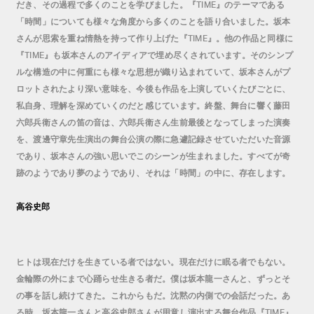
だき、その過程で多くのことを学びました。『
』のテーマである
TIME
「時間」についても様々な角度から多くのことを語り合いました。坂本
さんが思索を重ね情熱を持って作り上げた『
』。他の作品と同様に
TIME
『
』も坂本さんのアイディアで埋め尽くされています。そのシンプ
TIME
ルな構造の中に何重にも様々な思想が織り込まれていて、坂本さんがプ
ロットされたより深い意味を、今後も作品を上演していくたびごとに、
私自身、理解を深めていくのだと感じています。終盤、舞台に響く藤田
六郎兵衛さんの笛の音は、六郎兵衛さん生前最後となってしまった演奏
を、渡邊守章先生演出の舞台公演の際に急遽記録させていただいた音源
であり、坂本さんの強い思いでこのシーンが生まれました。すべてが奇
跡のようであり夢のようであり、それは「時間」の中に、存在します。
高谷史郎
ヒトは現在だけを生きている者ではない。現在だけに眠る者でもない。
金輪際の外にまで心踊らせ生きる者だ。僕は坂本龍一さんと、ずっとそ
の事を話し続けてきた。これからもだ。沈黙の内側での会話だった。あ
る時、坂本龍一さんと高谷史郎さんが用意し演出する舞台作品『
』
TIME