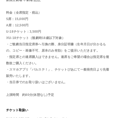
新国立劇場 中劇場
MAP
料金（全席指定・税込）
S席：15,000円
A席：12,500円
U-18チケット：3,500円
※U-18チケット（観劇時18歳以下対象）
・ご観劇当日指定席券へ引換の際、身分証明書（生年月日が分かるも
の、コピー・画像不可、原本のみ有効）をご提示いただきます。
・指定席との連席購入はできません。連席をご希望の場合は指定席を複
数枚ご購入ください。
・スマホアプリ「パルステ！」、チケットぴあにて一般発売日より先着
販売いたします。
・当日券でのお取り扱いはございません。
上演時間 約80分(休憩なし)予定
チケット取扱い