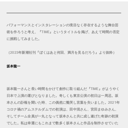
パフォーマンスとインスタレーションの境目なく存在するような舞台芸
術を作ろうと考え、『
』というタイトルを掲げ、あえて時間の否定
TIME
に挑戦してみました。
（
年新潮社刊『ぼくはあと何回、満月を見るだろう』より抜粋）
2023
坂本龍一
坂本龍一さんと長い時間をかけて創作に取り組んだ『
』がようやく
TIME
日本で上演の運びとなりました。奇しくも東京公演の初日は一周忌。坂
本さんの訃報を聞いた時、この偶然に慟哭し言葉を失いました。
年
2021
コロナ禍のアムステルダムでの初演は、田中泯さん、宮田まゆみさん、
そしてチーム全員が一丸となって坂本さんと共に成し遂げた奇跡の初演
でした。私は幸運にもこれまで数多く坂本さんと作品を制作させていた