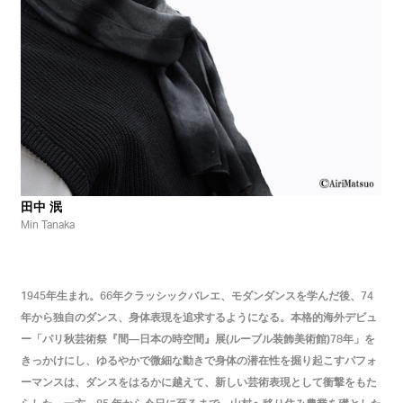
田中 泯
Min Tanaka
年生まれ。
年クラッシックバレエ、モダンダンスを学んだ後、
1945
66
74
年から独自のダンス、身体表現を追求するようになる。本格的海外デビュ
ー「パリ秋芸術祭『間―日本の時空間』展(ルーブル装飾美術館)
年」を
78
きっかけにし、ゆるやかで微細な動きで身体の潜在性を掘り起こすパフォ
ーマンスは、ダンスをはるかに越えて、新しい芸術表現として衝撃をもた