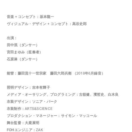
音楽 + コンセプト：坂本龍一
ヴィジュアル・デザイン + コンセプト：高谷史郎
出演：
田中泯（ダンサー）
宮田まゆみ（笙奏者）
石原淋（ダンサー）
能管：藤田流十一世宗家 藤田六郎兵衛 （
年
月録音）
2018
6
照明デザイン：吉本有輝子
メディア・オーサリング、プログラミング：古舘健、濱哲史、白木良
衣装デザイン：ソニア・パーク
衣装制作：
ARTS&SCIENCE
プロダクション・マネージャー：サイモン・マッコール
舞台監督：大鹿展明
FOHエンジニア：
ZAK