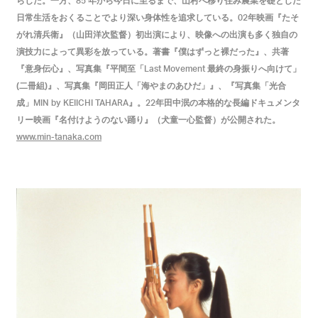
らした。一方、
年から今日に至るまで、山村へ移り住み農業を礎とした
85
日常生活をおくることでより深い身体性を追求している。
年映画『たそ
02
がれ清兵衛』（山田洋次監督）初出演により、映像への出演も多く独自の
演技力によって異彩を放っている。著書『僕はずっと裸だった』、共著
『意身伝心』、写真集『平間至「
最終の身振りへ向けて」
Last Movement
(二冊組)』、写真集『岡田正人「海やまのあひだ」』、『写真集「光合
成」
』。
年田中泯の本格的な長編ドキュメンタ
MIN by KEIICHI TAHARA
22
リー映画『名付けようのない踊り』（犬童一心監督）が公開された。
www.min-tanaka.com