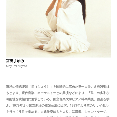
宮田まゆみ
Mayumi Miyata
東洋の伝統楽器「笙（しょう）」を国際的に広めた第一人者。古典雅楽は
もとより、現代音楽、オーケストラとの共演などにより、「笙」の多彩な
可能性を積極的に追求している。国立音楽大学ピアノ科卒業後、雅楽を学
ぶ。
年より国立劇場の雅楽公演に出演。
年より笙のリサイタル
1979
1983
を行って注目を集める。古典雅楽はもとより、武満徹、ジョン・ケージ、