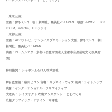
ローレンス・ベルトー（エピデミック）
〈東京公演〉
主催：(株)パルコ、朝日新聞社、集英社-T JAPAN 後援:
J-WAVE、TOK
YO FM、interfm、TBSラジオ
〈京都公演〉
主催：ABCテレビ、サンライズプロモーション大阪、(株)パルコ、朝日
新聞社、集英社-T JAPAN
共催：ロームシアター京都（公益財団法人京都市音楽芸術文化振興財
団）
特別協賛： シャボン玉石けん株式会社
舞台監督補：礒田ヒロシ 音響：リゾネイトウィズ 照明：ライトシップ
映像：インターナショナル・クリエイティブ
大道具： シミズオクト 衣裳アシスタント： とわづくり
広報グラフィック・デザイン：南琢也