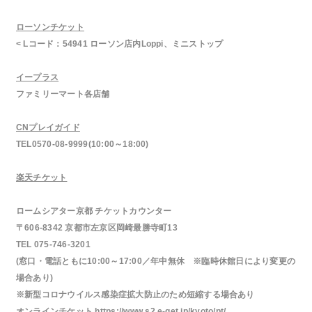
ローソンチケット
< Lコード：54941 ローソン店内Loppi、ミニストップ
イープラス
ファミリーマート各店舗
CNプレイガイド
TEL0570-08-9999(10:00～18:00)
楽天チケット
ロームシアター京都 チケットカウンター
〒606‐8342 京都市左京区岡崎最勝寺町13
TEL 075‐746‐3201
(窓口・電話ともに10:00～17:00／年中無休 ※臨時休館日により変更の
場合あり)
※新型コロナウイルス感染症拡大防止のため短縮する場合あり
オンラインチケット
https://www.s2.e-get.jp/kyoto/pt/