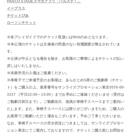
PARCO STAGEスマホアプリ「パルステ！」
イープラス
チケットぴあ
ローソンチケット
※各プレイガイドでのチケット取扱いはWebのみとなります。
※本公演のチケットは主催者の同意のない有償譲渡が禁止されていま
す。
※公演が中止となる場合を除き、お客様のご事情によるチケットの払い
戻しはいたしません。
※未就学児の入場はご遠慮ください。
※車椅子でご来場予定のお客様は、あらかじめS席のご観劇券（チケッ
ト）をご購入の上、座席番号をサンライズプロモーション東京0570-00-
3337 （平日12:00～15:00）までお早めにご連絡くださいませ（受付は
ご観劇日前日まで）。ご観劇当日、係員が車椅子スペースまでご案内い
たします。また、車椅子スペースには限りがございますため、ご購入の
お座席でご観劇いただく場合もございます。予めご了承くださいませ。
なお、車椅子スペースの空き状況につきましては、サンライズプロモー
ション東京にてご案内しておりますので、チケットご購入前にお問合せ