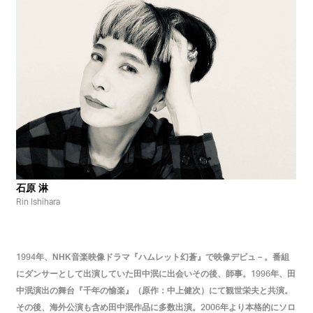
石原 淋
Rin Ishihara
年、NHK音楽映像ドラマ『ハムレット幻蒼』で映像デビュ－。番組
1994
にダンサーとして出演していた田中泯に出会いその後、師事。
年、田
1996
中泯演出の舞台『千年の愉楽』（原作：中上健次）にて観世栄夫と共演。
その後、海外公演も含め田中泯作品に多数出演。
年より本格的にソロ
2006