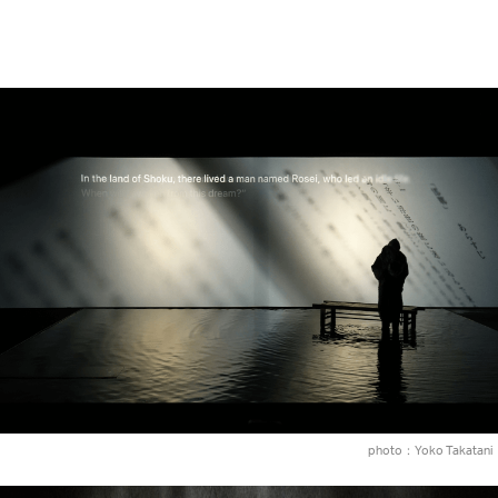
photo：Yoko Takatani