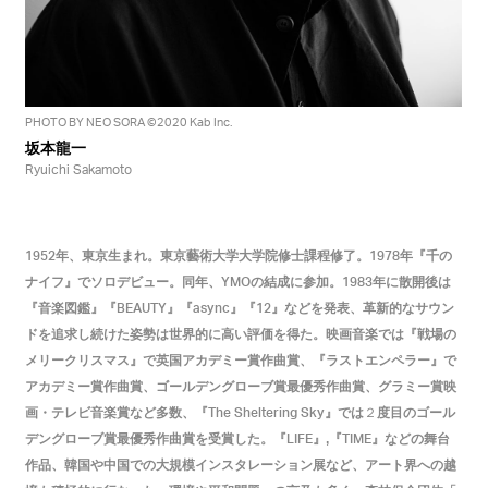
PHOTO BY NEO SORA ©2020 Kab Inc.
坂本龍一
Ryuichi Sakamoto
年、東京生まれ。東京藝術大学大学院修士課程修了。
年『千の
1952
1978
ナイフ』でソロデビュー。同年、
の結成に参加。
年に散開後は
YMO
1983
『音楽図鑑』『
』『
』『
』などを発表、革新的なサウン
BEAUTY
async
12
ドを追求し続けた姿勢は世界的に高い評価を得た。映画音楽では『戦場の
メリークリスマス』で英国アカデミー賞作曲賞、『ラストエンペラー』で
アカデミー賞作曲賞、ゴールデングローブ賞最優秀作曲賞、グラミー賞映
画・テレビ音楽賞など多数、『
』では
度目のゴール
The Sheltering Sky
２
デングローブ賞最優秀作曲賞を受賞した。『
』,『
』などの舞台
LIFE
TIME
作品、韓国や中国での大規模インスタレーション展など、アート界への越