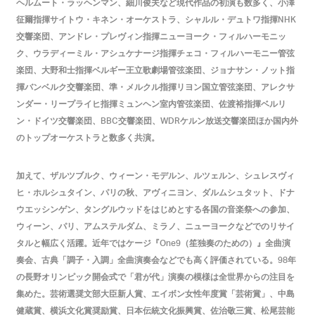
ヘルムート・ラッヘンマン、細川俊夫など現代作品の初演も数多く、小澤
征爾指揮サイトウ・キネン・オーケストラ、シャルル・デュトワ指揮
NHK
交響楽団、アンドレ・プレヴィン指揮ニューヨーク・フィルハーモニッ
ク、ウラディーミル・アシュケナージ指揮チェコ・フィルハーモニー管弦
楽団、大野和士指揮ベルギー王立歌劇場管弦楽団、ジョナサン・ノット指
揮バンベルク交響楽団、準・メルクル指揮リヨン国立管弦楽団、アレクサ
ンダー・リープライヒ指揮ミュンヘン室内管弦楽団、佐渡裕指揮ベルリ
ン・ドイツ交響楽団、
交響楽団、
ケルン放送交響楽団ほか国内外
BBC
WDR
のトップオーケストラと数多く共演。
加えて、ザルツブルク、ウィーン・モデルン、ルツェルン、シュレスヴィ
ヒ・ホルシュタイン、パリの秋、アヴィニヨン、ダルムシュタット、ドナ
ウエッシンゲン、タングルウッドをはじめとする各国の音楽祭への参加、
ウィーン、パリ、アムステルダム、ミラノ、ニューヨークなどでのリサイ
タルと幅広く活躍。近年ではケージ『
（笙独奏のための）』全曲演
One9
奏会、古典「調子・入調」全曲演奏会などでも高く評価されている。
年
98
の長野オリンピック開会式で「君が代」演奏の模様は全世界からの注目を
集めた。芸術選奨文部大臣新人賞、エイボン女性年度賞「芸術賞」、中島
健蔵賞、横浜文化賞奨励賞、日本伝統文化振興賞、佐治敬三賞、松尾芸能