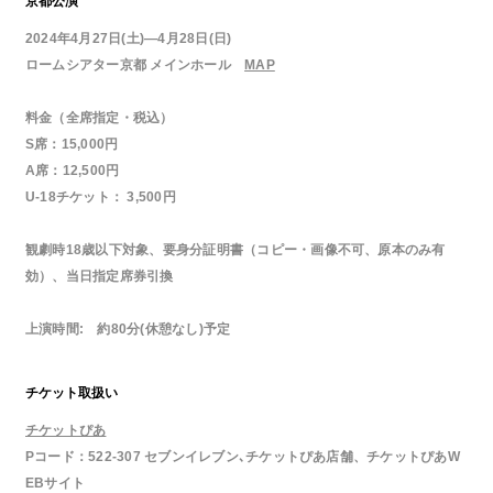
京都公演
2024年4月27日(土)―4月28日(日)
ロームシアター京都 メインホール
MAP
料金（全席指定・税込）
S席：15,000円
A席：12,500円
U-18チケット： 3,500円
観劇時18歳以下対象、要身分証明書（コピー・画像不可、原本のみ有
効）、当日指定席券引換
上演時間: 約80分(休憩なし)予定
チケット取扱い
チケットぴあ
Pコード：522-307 セブンイレブン､チケットぴあ店舗、チケットぴあW
EBサイト