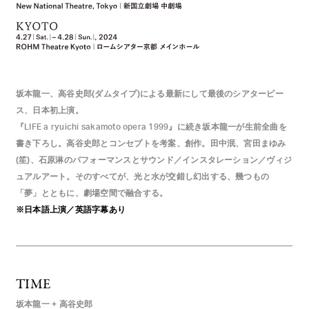
坂本龍一、高谷史郎(ダムタイプ)による最新にして最後のシアターピー
ス、日本初上演。
『
』に続き坂本龍一が生前全曲を
LIFE a ryuichi sakamoto opera 1999
書き下ろし。高谷史郎とコンセプトを考案、創作。田中泯、宮田まゆみ
(笙)、石原淋のパフォーマンスとサウンド／インスタレーション／ヴィジ
ュアルアート。そのすべてが、光と水が交錯し幻出する、幾つもの
「夢」とともに、劇場空間で融合する。
※日本語上演／英語字幕あり
TIME
坂本龍一 + 高谷史郎