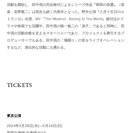
活動を開始し、田中泯の完全振付によるシリーズ作品『昭和の体重』（音
楽：灰野敬二）は現在も続く代表作となった。野外公演『八月十五日のエ
トランゼ』出演、
『
』振付ほかド
MV
The Weeknd - Belong To The World
ラマや映画でも活躍中。田中泯の唯一無二の「弟子」であると同時に、田
中泯の活動全般を支えるマネージャーであり、プロジェクトを牽引するプ
ロデューサーでもある。田中泯の「場踊り」の音をライブオペレーション
するなど、演出的な活動にも携わる。
TICKETS
東京公演
2024年3月28日(木)―4月14日(日)