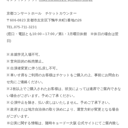
京都コンサートホール チケットカウンター
〒606‐0823 京都市左京区下鴨半木町1番地の26
TEL.075‐711‐3231
(窓口・電話とも10:00～17:00／第1・3月曜日休館 ※休日の場合は翌
日)
※ 未就学児入場不可。
※ 営利目的の転売禁止。
※ 出演者変更に伴う払戻し不可。
※ 車いす席をご利用のお客様はチケットをご購入の上、事前にお問合わ
せ先にご連絡ください。
※ 2枚以上でご購入されたお客様は、状況によっては連席でご案内できな
い場合がございます。予めご了承ください。
※ 公演中止を除き、払い戻しはいたしません。予めご了承下さい。
※ 政府または地方自治体の取り決めにより、運営方針が変更となる場合
がございます。
※公演に関する情報は、随時キョードー大阪 公式サイトにてご案内致し