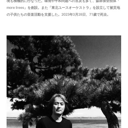
境も積極的に行なった。環境や平和問題への言及も多く、森林保全団体「
」を創設。また「東北ユースオーケストラ」を設立して被災地
more trees
の子供たちの音楽活動を支援した。
年
月
日、
歳で死去。
2023
3
28
71