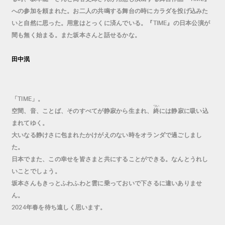
への参加を頼まれた。お二人の共鳴する舞台の時にカラダを投げ込みた
いと自然に思った。用意はとっくに済んでいる。『
』の日本公演が
TIME
間も無く始まる。また坂本さんと話せるかな。
田中泯
「
」。
TIME
つい
空間、音、ことば、そのすべてが静寂から生まれ、
終
には静寂に吸い込
まれてゆく。
大いなる静けさに包まれたかけがえのない時をオランダで過ごしまし
た。
日本でまた、この幸せを皆さまと共にすることができる。なんとうれし
いことでしょう。
坂本さんもきっとふわふわと雲に乗っておいで下さるに違いありませ
ん。
年春を待ち遠しく思います。
2024