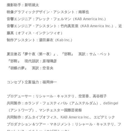
撮影助手：新明就太
映像グラフィックデザイン・アシスタント：南琢也
音響エンジニア：アレック・フェルマン（
）
KAB America Inc.
音響エンジニア・アシスタント：竹内真里亜（
）、近
KAB America Inc.
藤真（オフィス・インテンツィオ）
制作アシスタント：湯田麻衣（
）
Kab Inc.
夏目漱石『夢十夜〈第一夜〉』、『邯鄲』 英訳：サム・ベット
『邯鄲』 現代語訳：原瑠璃彦
『胡蝶の夢』 英訳：空音央
コンセプト立案協力：福岡伸一
プロデューサー：リシャール・キャステリ、空里香、高谷桜子
共同製作：ホランド・フェスティバル（アムステルダム）、
deSingel
（アントワープ）、マンチェスター国際芸術祭
共同制作：ダムタイプオフィス、
、エピデミック
KAB America Inc.
プロダクション＆ツアー・マネジメント：リシャール・キャステリ、フ