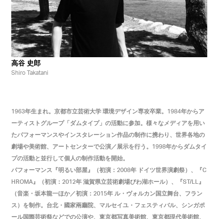
高谷 史郎
Shiro Takatani
年生まれ。京都市立芸術大学 環境デザイン専攻卒業。
年からア
1963
1984
ーティストグループ「ダムタイプ」の活動に参加。様々なメディアを用い
たパフォーマンスやインスタレーション作品の制作に携わり、世界各地の
劇場や美術館、アートセンターで公演／展示を行う。
年からダムタイ
1998
プの活動と並行して個人の制作活動を開始。
パフォーマンス『明るい部屋』（初演：
年 ドイツ世界演劇祭）、『
2008
C
』（初演：
年 滋賀県立芸術劇場びわ湖ホール）、『
』
HROMA
2012
ST/LL
（音楽・坂本龍一ほか／初演：
年 ル・ヴォルカン国立舞台、フラン
2015
ス）を制作。台北・國家兩廳院、マルセイユ・フェスティバル、シンガポ
ール国際芸術祭などでの公演や、東京都写真美術館、東京都現代美術館、