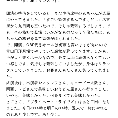
ー王子です。花プリンスです。
開演の準備をしていると、まだ準備途中の衣ちゃんが楽屋
にやってきました。「すごい緊張するんですけど…」名古
屋から九日間も空いたので、そりゃ緊張するでしょう。で
も、その格好で登場はいかがなものだろう？僕たちは、衣
ちゃんの格好を見て緊張がほぐれました。
で、開演。OBP円形ホールは何度も言いますが丸いので、
青山円形劇場でやっていた感覚が蘇ってきます。しかも、
声がよく響くホールなので、必要以上に頑張らなくてもい
い感じです。気持ちは緊張していましたが、身体はリラッ
クスしていきました。お客さんもたくさん笑ってくれまし
た。
終演後は、出演者やスタッフさん、キョードー大阪さん、
関西テレビさんで美味しいおうどん屋さんへ行きました。
いやぁ、美味しかった。何を食べても美味しかった。
さてさて、『プライベート・ライヴズ』はあと二回になり
ました。今日の14時と明日の14時。五人で一緒にやれる
のもあと少しです。あと少し。