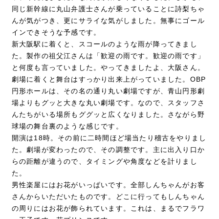
同じ新幹線に丸山弁護士さんが乗っていることに詩梨ちゃ
んが気がつき、更にサライな気がしました。無事にゴール
インできそうな予感です。
新大阪駅に着くと、スコールのような雨が降ってきまし
た。製作の祖父江さんは「歓迎の雨です。歓迎の雨です」
と何度も言っていました。やってきましたよ、大阪さん。
劇場に着くと舞台はすっかり出来上がっていました。OBP
円形ホールは、その名の通り丸い劇場ですが、青山円形劇
場よりもグッと大きな丸い劇場です。なので、スタッフさ
んたちがいる場所もググッと広くなりました。さながら野
球場の舞台裏のような感じです。
開演は18時。その前に二時間ほど場当たり稽古をやりまし
た。劇場が変わったので、その調整です。主に出入り口か
らの距離が違うので、タイミングや角度などを計りまし
た。
男性楽屋にはお花がいっぱいです。全部しんちゃんがお客
さんからいただいたものです。どこに行ってもしんちゃん
の周りにはお花が飾られています。これは、まるでフラワ