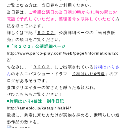
ご覧になる方は、当日券をご利用ください。
当日券は、
ご希望公演日の当日朝10時から11時の間にお
電話で予約していただき、整理番号を取得していただく
方
法を取っています。
詳しくは下記「
Ｒ２Ｃ２
」公演詳細ページの「当日券販
売」の項目をご覧ください。
■「Ｒ２Ｃ２」公演詳細ページ
http://www.parco-play.com/web/page/information/r2c
2/
ちなみに、「
Ｒ２Ｃ２
」にご出演されている
片桐はいりさ
ん
のオムニバスショートドラマ「
片桐はいり4倍速
」のブ
ログがあるそうです。
参加クリエイターの皆さんも錚々たる顔ぶれ。
ぜひこちらもご覧ください！
■片桐はいり4倍速 制作日記
http://ameblo.jp/katagirihairi4/
最後に、劇場に来た方だけが実物を拝める、素晴らしい造
形作品の数々を。