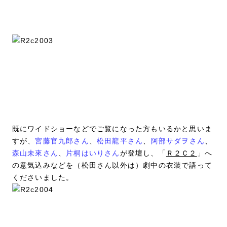
既にワイドショーなどでご覧になった方もいるかと思いま
すが、
宮藤官九郎さん
、
松田龍平さん
、
阿部サダヲさん
、
森山未來さん
、
片桐はいりさん
が登壇し、「
Ｒ２Ｃ２
」へ
の意気込みなどを（松田さん以外は）劇中の衣装で語って
くださいました。