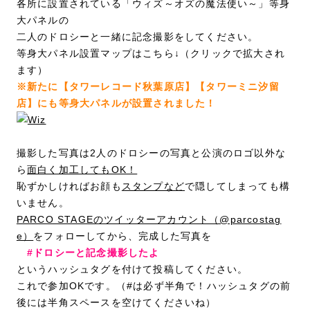
各所に設置されている「ウィズ～オズの魔法使い～」等身
大パネルの
二人のドロシーと一緒に記念撮影をしてください。
等身大パネル設置マップはこちら↓（クリックで拡大され
ます）
※新たに【タワーレコード秋葉原店】【タワーミニ汐留
店】にも等身大パネルが設置されました！
撮影した写真は2人のドロシーの写真と公演のロゴ以外な
ら
面白く加工してもOK！
恥ずかしければお顔も
スタンプなど
で隠してしまっても構
いません。
PARCO STAGEのツイッターアカウント（@parcostag
e）
をフォローしてから、完成した写真を
#ドロシーと記念撮影したよ
というハッシュタグを付けて投稿してください。
これで参加OKです。（#は必ず半角で！ハッシュタグの前
後には半角スペースを空けてくださいね）