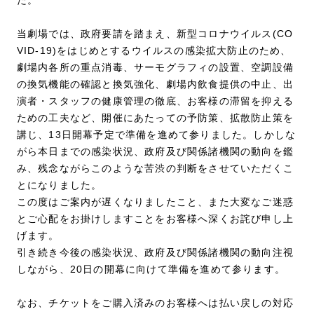
当劇場では、政府要請を踏まえ、新型コロナウイルス(CO
VID-19)をはじめとするウイルスの感染拡大防止のため、
劇場内各所の重点消毒、サーモグラフィの設置、空調設備
の換気機能の確認と換気強化、劇場内飲食提供の中止、出
演者・スタッフの健康管理の徹底、お客様の滞留を抑える
ための工夫など、開催にあたっての予防策、拡散防止策を
講じ、13日開幕予定で準備を進めて参りました。しかしな
がら本日までの感染状況、政府及び関係諸機関の動向を鑑
み、残念ながらこのような苦渋の判断をさせていただくこ
とになりました。
この度はご案内が遅くなりましたこと、また大変なご迷惑
とご心配をお掛けしますことをお客様へ深くお詫び申し上
げます。
引き続き今後の感染状況、政府及び関係諸機関の動向注視
しながら、20日の開幕に向けて準備を進めて参ります。
なお、チケットをご購入済みのお客様へは払い戻しの対応