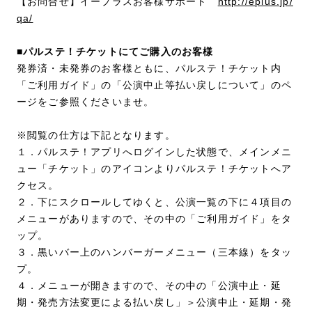
【お問合せ】イープラスお客様サポート
http://eplus.jp/
qa/
■パルステ！チケットにてご購入のお客様
発券済・未発券のお客様ともに、パルステ！チケット内
「ご利用ガイド」の「公演中止等払い戻しについて」のペ
ージをご参照くださいませ。
※閲覧の仕方は下記となります。
１．パルステ！アプリへログインした状態で、メインメニ
ュー「チケット」のアイコンよりパルステ！チケットへア
クセス。
２．下にスクロールしてゆくと、公演一覧の下に４項目の
メニューがありますので、その中の「ご利用ガイド」をタ
ップ。
３．黒いバー上のハンバーガーメニュー（三本線）をタッ
プ。
４．メニューが開きますので、その中の「公演中止・延
期・発売方法変更による払い戻し」＞公演中止・延期・発