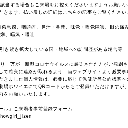
に該当する場合もご来場をお控えくださいますようお願い
だきます。
払い戻しの詳細はこちらの記事をご覧ください
身倦怠感、咽頭痛、鼻汁・鼻閉、味覚・嗅覚障害、眼の痛
下痢、嘔気・嘔吐
が引き続き拡大している国・地域への訪問歴がある場合等
より、万が一新型コロナウイルスに感染された方がご観劇
して確実に連絡が取れるよう、当ウェブサイトより必要事
だきました個人情報は、必要に応じて保健所等公的機関へ
劇場ホワイエにてQRコードからもご登録いただけますが
力をお願いいたします。
ール」ご来場者事前登録フォーム
showgirl_jizen