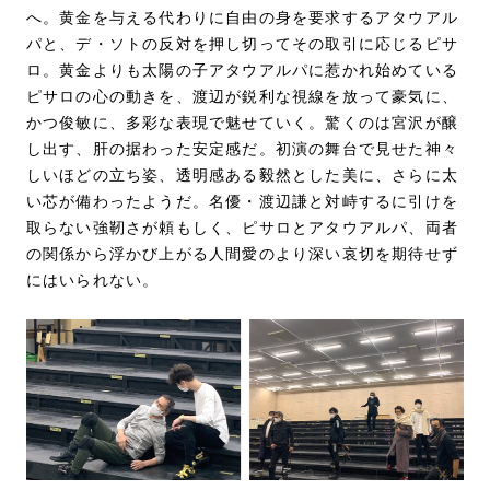
へ。黄金を与える代わりに自由の身を要求するアタウアル
パと、デ・ソトの反対を押し切ってその取引に応じるピサ
ロ。黄金よりも太陽の子アタウアルパに惹かれ始めている
ピサロの心の動きを、渡辺が鋭利な視線を放って豪気に、
かつ俊敏に、多彩な表現で魅せていく。驚くのは宮沢が醸
し出す、肝の据わった安定感だ。初演の舞台で見せた神々
しいほどの立ち姿、透明感ある毅然とした美に、さらに太
い芯が備わったようだ。名優・渡辺謙と対峙するに引けを
取らない強靭さが頼もしく、ピサロとアタウアルパ、両者
の関係から浮かび上がる人間愛のより深い哀切を期待せず
にはいられない。