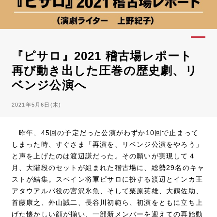
『ピサロ』2021 稽古場レポート
再び動き出した圧巻の歴史劇、リ
ベンジ公演へ
2021年5月6日(木)
昨年、45回の予定だった公演がわずか10回で止まって
しまった時、すぐさま「再演を、リベンジ公演をやろう」
と声を上げたのは渡辺謙だった。その願いが実現して４
月、大階段のセットが組まれた稽古場に、総勢29名のキャ
ストが結集。スペイン将軍ピサロに扮する渡辺とインカ王
アタウアルパ役の宮沢氷魚、そして栗原英雄、大鶴佐助、
首藤康之、外山誠二、長谷川初範ら、初演をともに立ち上
げた懐かしい顔が揃い、一部新メンバーを迎えての再始動