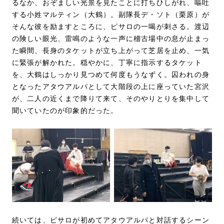
るなか、おぞましい光景を見たことに打ちひしがれ、嘔吐
する小姓マルティン（大鶴）。副隊長デ・ソト（栗原）が
そんな彼を励ますところに、ピサロの一喝が刺さる。渡辺
の険しい眼光、雷鳴のような一声に稽古場中の息が止まっ
た瞬間、長身のタケットが立ち上がって芝居を止め、一気
に緊張が解かれた。穏やかに、丁寧に指示するタケット
を、大鶴はしっかり見つめて何度もうなずく。囚われの身
となったアタウアルパとして大階段の上に座っていた宮沢
が、二人の近くまで降りて来て、そのやりとりを集中して
聞いていたのが印象的だった。
続いては、ピサロが初めてアタウアルパと対話するシーン