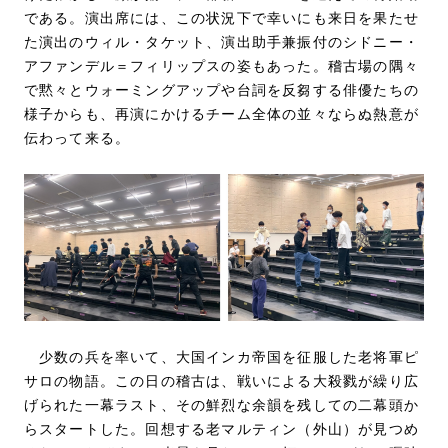
である。演出席には、この状況下で幸いにも来日を果たせ
た演出のウィル・タケット、演出助手兼振付のシドニー・
アファンデル＝フィリップスの姿もあった。稽古場の隅々
で黙々とウォーミングアップや台詞を反芻する俳優たちの
様子からも、再演にかけるチーム全体の並々ならぬ熱意が
伝わって来る。
少数の兵を率いて、大国インカ帝国を征服した老将軍ピ
サロの物語。この日の稽古は、戦いによる大殺戮が繰り広
げられた一幕ラスト、その鮮烈な余韻を残しての二幕頭か
らスタートした。回想する老マルティン（外山）が見つめ