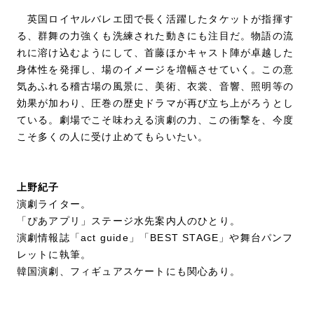
英国ロイヤルバレエ団で長く活躍したタケットが指揮す
る、群舞の力強くも洗練された動きにも注目だ。物語の流
れに溶け込むようにして、首藤ほかキャスト陣が卓越した
身体性を発揮し、場のイメージを増幅させていく。この意
気あふれる稽古場の風景に、美術、衣裳、音響、照明等の
効果が加わり、圧巻の歴史ドラマが再び立ち上がろうとし
ている。劇場でこそ味わえる演劇の力、この衝撃を、今度
こそ多くの人に受け止めてもらいたい。
上野紀子
演劇ライター。
「ぴあアプリ」ステージ水先案内人のひとり。
演劇情報誌「act guide」「BEST STAGE」や舞台パンフ
レットに執筆。
韓国演劇、フィギュアスケートにも関心あり。