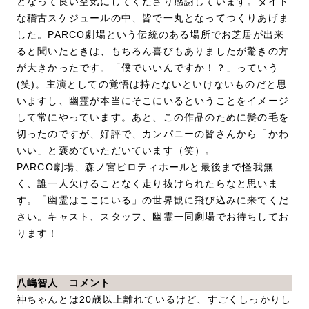
となって良い空気にしてくださり感謝しています。タイト
な稽古スケジュールの中、皆で一丸となってつくりあげま
した。PARCO劇場という伝統のある場所でお芝居が出来
ると聞いたときは、もちろん喜びもありましたが驚きの方
が大きかったです。「僕でいいんですか！？」っていう
(笑)。主演としての覚悟は持たないといけないものだと思
いますし、幽霊が本当にそこにいるということをイメージ
して常にやっています。あと、この作品のために髪の毛を
切ったのですが、好評で、カンパニーの皆さんから「かわ
いい」と褒めていただいています（笑）。
PARCO劇場、森ノ宮ピロティホールと最後まで怪我無
く、誰一人欠けることなく走り抜けられたらなと思いま
す。「幽霊はここにいる」の世界観に飛び込みに来てくだ
さい。キャスト、スタッフ、幽霊一同劇場でお待ちしてお
ります！
八嶋智人 コメント
神ちゃんとは20歳以上離れているけど、すごくしっかりし