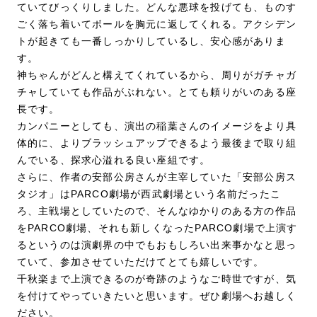
ていてびっくりしました。どんな悪球を投げても、ものす
ごく落ち着いてボールを胸元に返してくれる。アクシデン
トが起きても一番しっかりしているし、安心感がありま
す。
神ちゃんがどんと構えてくれているから、周りがガチャガ
チャしていても作品がぶれない。とても頼りがいのある座
長です。
カンパニーとしても、演出の稲葉さんのイメージをより具
体的に、よりブラッシュアップできるよう最後まで取り組
んでいる、探求心溢れる良い座組です。
さらに、作者の安部公房さんが主宰していた「安部公房ス
タジオ」はPARCO劇場が西武劇場という名前だったこ
ろ、主戦場としていたので、そんなゆかりのある方の作品
をPARCO劇場、それも新しくなったPARCO劇場で上演す
るというのは演劇界の中でもおもしろい出来事かなと思っ
ていて、参加させていただけてとても嬉しいです。
千秋楽まで上演できるのが奇跡のようなご時世ですが、気
を付けてやっていきたいと思います。ぜひ劇場へお越しく
ださい。