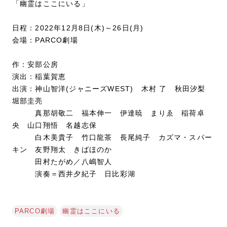
「幽霊はここにいる」
日程：2022年12月8日(木)～26日(月)
会場：PARCO劇場
作：安部公房
演出：稲葉賀恵
出演：神山智洋(ジャニーズWEST) 木村 了 秋田汐梨
堀部圭亮
真那胡敬二 福本伸一 伊達暁 まりゑ 稲荷卓
央 山口翔悟 名越志保
白木美貴子 竹口龍茶 長尾純子 カズマ・スパー
キン 友野翔太 きばほのか
田村たがめ／八嶋智人
演奏＝西井夕紀子 日比彩湖
PARCO劇場
幽霊はここにいる