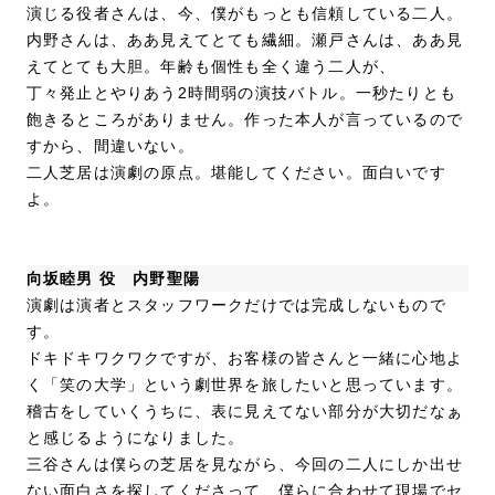
演じる役者さんは、今、僕がもっとも信頼している二人。
内野さんは、ああ見えてとても繊細。瀬戸さんは、ああ見
えてとても大胆。年齢も個性も全く違う二人が、
丁々発止とやりあう2時間弱の演技バトル。一秒たりとも
飽きるところがありません。作った本人が言っているので
すから、間違いない。
二人芝居は演劇の原点。堪能してください。面白いです
よ。
向坂睦男 役 内野聖陽
演劇は演者とスタッフワークだけでは完成しないもので
す。
ドキドキワクワクですが、お客様の皆さんと一緒に心地よ
く「笑の大学」という劇世界を旅したいと思っています。
稽古をしていくうちに、表に見えてない部分が大切だなぁ
と感じるようになりました。
三谷さんは僕らの芝居を見ながら、今回の二人にしか出せ
ない面白さを探してくださって、僕らに合わせて現場でセ