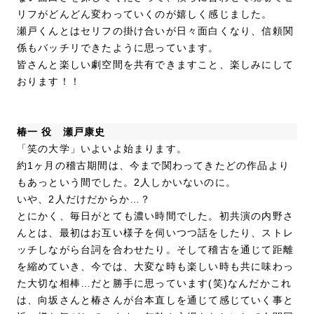
リフがどんどん変わっていくのが嬉しく感じました。
瀬戸くんとはセリフの掛け合いが日々面白くなり、信頼関
係もバッチリできたように思っています。
皆さんと楽しい劇空間を共有できますこと、楽しみにして
おります！！
椿一 役 瀬戸康史
「笑の大学」いよいよ始まります。
約1ヶ月の稽古期間は、今まで関わってきたどの作品より
もあっという間でした。2人しかいないのに。
いや、2人だけだからか…？
とにかく、毎日がとても濃い時間でした。初共演の内野さ
んとは、最初はお互い様子を伺いつつ話をしたり、ストレ
ッチしながら台詞を合わせたり。そして稽古を通じて距離
を縮めていき、今では、大変な時も楽しい時も共に味わっ
た大切な相棒…だと勝手に思っています(笑)なんだかこれ
は、向坂さんと椿さんが台本直しを通じて感じていく事と