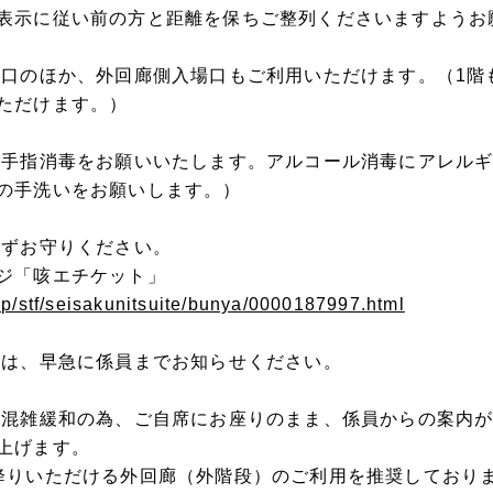
表示に従い前の方と距離を保ちご整列くださいますようお
り口のほか、外回廊側入場口もご利用いただけます。（1階も
ただけます。）
、手指消毒をお願いいたします。アルコール消毒にアレル
の手洗いをお願いします。）
必ずお守りください。
ジ「咳エチケット」
jp/stf/seisakunitsuite/bunya/0000187997.html
方は、早急に係員までお知らせください。
、混雑緩和の為、ご自席にお座りのまま、係員からの案内
上げます。
降りいただける外回廊（外階段）のご利用を推奨しており