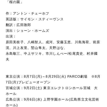
「桜の園」
作：アントン・チェーホフ
英語版：サイモン・スティーヴンス
翻訳：広田敦郎
演出：ショーン・ホームズ
出演：
原田美枝子、八嶋智人、成河、安藤玉恵、川島海荷、前原
滉、川上友里、竪山隼太、天野はな、
永島敬三、中上サツキ、市川しんぺー/松尾貴史、村井國
夫
東京公演：8月7日(月)～8月29日(火) PARCO劇場 ※8月
7日(月)プレビューオープン
宮城公演：9月2日(土) 東京エレクトロンホール宮城 大
ホール
広島公演：9月6日(水) 上野学園ホール(広島県立文化芸術
ホール)