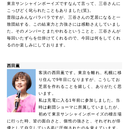
東京サンシャインボーイズですなんて言って、三谷さんに
こっぴどく叱られたこともありました(笑)。
普段はみんなバラバラですが、三谷さんの芝居になると一
致団結する、この結束力と力強さには感動さえしていまし
た。そのメンバーとまたやれるということと、三谷さんが
毎回いたずらを仕掛けてくれるので、今回は何をしてくれ
るのか楽しみにしております。
西田薫
客演の西田薫です。東京を離れ、札幌に移
り住んで9年目になりますが、こうしてお
芝居を作れることを嬉しく、ありがたく思
います。
私は充電に入る1年前に参加しました。当
時は劇団ショーマに所属していましたが、
初めて東京サンシャインボーイズの稽古場
に行った時、皆の面白さと、個性の強さと、それぞれが俳
優として自立している姿に圧倒されたのを覚えています。