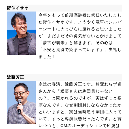
野仲イサオ
今年をもって前期高齢者に就任いたしまし
た野仲イサオです。ようやく電車のシルバ
ーシートに大っぴらに座れると思いました
が、まだまだその勇気がないとかけまして
「蒙古が襲来」と解きます。その心は、
「不安と期待で染まっています」。失礼し
ました！
近藤芳正
永遠の客演、近藤芳正です。相変わらず皆
さんから「近藤さんは劇団員じゃない
の？」と聞かれるのですが、実はずっと客
演なんです。なぜ劇団員にならなかったか
といいますと、実は当時違う劇団に入って
いて、ずっと客演状態だったんです。と言
いつつも、CMのオーディションで所属は