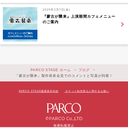
2025年2月7日(金)
『蒙古が襲来』上演期間カフェメニュー
のご案内
PARCO STAGE ホーム
ブログ
『蒙古が襲来』製作発表会見でのコメントと写真が到着！
PARCO STAGE鑑賞基本約款
チケット転売禁止に関するお願い
無断転載禁止