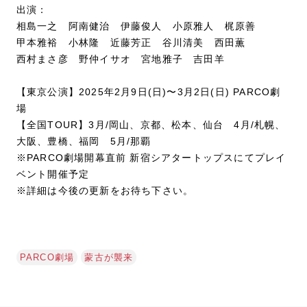
出演：
相島一之 阿南健治 伊藤俊人 小原雅人 梶原善
甲本雅裕 小林隆 近藤芳正 谷川清美 西田薫
西村まさ彦 野仲イサオ 宮地雅子 吉田羊
【東京公演】2025年2月9日(日)〜3月2日(日) PARCO劇
場
【全国TOUR】3月/岡山、京都、松本、仙台 4月/札幌、
大阪、豊橋、福岡 5月/那覇
※PARCO劇場開幕直前 新宿シアタートップスにてプレイ
ベント開催予定
※詳細は今後の更新をお待ち下さい。
PARCO劇場
蒙古が襲来