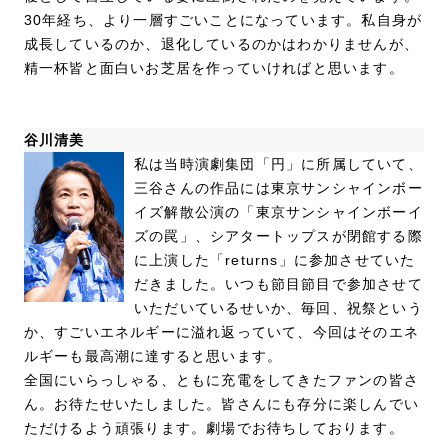
30年経ち、より一層すごいことになっています。私自身が
成長しているのか、退化しているのかはわかりませんが、
精一杯皆と面白いお芝居を作っていければと思います。
谷川清美
私は当時演劇集団「円」に所属していて、
三谷さんの作品には東京サンシャインボー
イズ解散公演の「東京サンシャインボーイ
ズの罠」、シアタートップスが閉館する際
に上演した「returns」に参加させていた
だきました。いつも節目節目で参加させて
いただいているせいか、毎回、祝祭という
か、すごいエネルギーに溢れ返っていて、今回はそのエネ
ルギーも最高潮に達すると思います。
全国にいらっしゃる、ともに充電をしてきたファンの皆さ
ん。お待たせいたしました。皆さんにも存分に楽しんでい
ただけるよう頑張ります。劇場でお待ちしております。