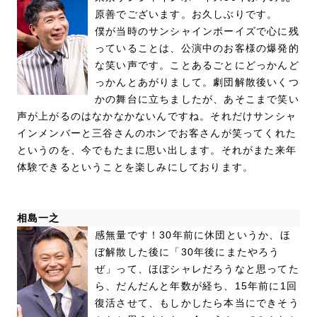
原善でございます。お久しぶりです。
僕が当時のサンシャインボーイズで心に残
っていることは、公演中のお客様の爆発的
な笑い声です。ことあるごとにどっかんど
っかんとあがりまして。劇団解散後いくつ
かの舞台に立ちましたが、あそこまで笑い
声が上がるのはなかなかないんですね。それだけサンシャ
インメンバーと三谷さんのホンでお客さんが笑ってくれた
というのを、今でもたまに思い出します。それがまた来年
体験できるということを楽しみにしております。
相島一之
感無量です！30年前に休団というか、ほ
ぼ解散した後に「30年後にまたやろう
ぜ」って、ほぼシャレだろうなと思ってた
ら、だんだんと年数が経ち、15年前に1回
復活させて、もしかしたら本当にできそう