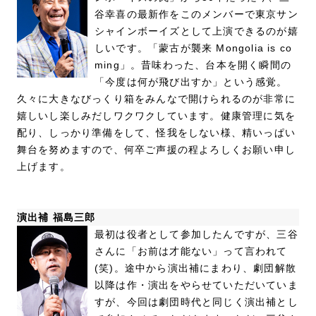
谷幸喜の最新作をこのメンバーで東京サン
シャインボーイズとして上演できるのが嬉
しいです。「蒙古が襲来 Mongolia is co
ming」。昔味わった、台本を開く瞬間の
「今度は何が飛び出すか」という感覚。
久々に大きなびっくり箱をみんなで開けられるのが非常に
嬉しいし楽しみだしワクワクしています。健康管理に気を
配り、しっかり準備をして、怪我をしない様、精いっぱい
舞台を努めますので、何卒ご声援の程よろしくお願い申し
上げます。
演出補 福島三郎
最初は役者として参加したんですが、三谷
さんに「お前は才能ない」って言われて
(笑)。途中から演出補にまわり、劇団解散
以降は作・演出をやらせていただいていま
すが、今回は劇団時代と同じく演出補とし