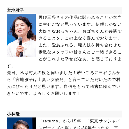
宮地雅子
再び三谷さんの作品に関われることが本当
に幸せだなと思っています。信頼しかない
大好きなおっちゃん、おばちゃんと共演で
きることを、この上なく喜んでおります。
また、愛あふれる、職人技を持ち合わせた
素敵なスタッフの皆さんとご一緒できるこ
とがこれまた幸せだなあ、と感じておりま
す。
先日、私は村人の役と伺いました！若いころに三谷さんか
ら「宮地雅子は土臭い女優だ」と言っていただいたので村
人にぴったりだと思います。自信をもって稽古に臨んでい
きたいです。よろしくお願いします！
小林隆
「returns」から15年、「東京サンシャイ
ンボーイズの罠」から30年たった今、三