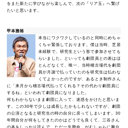
をまた新たに学びながら楽しんで、次の『リア玉』へ繋げ
たいと思います。
甲本雅裕
本当にワクワクしているのと同時にめちゃ
くちゃ緊張しております。僕は当時、芝居
未経験で、研究生という形で参加させても
らいました。といっても劇団員との差はほ
とんどなくて、唯一、当時稽古場代を劇団
員が月謝で払っていたのを研究生は払わな
くてよかったのですが、あるとき制作さん
に「来月から稽古場代払ってくれる？その代わり劇団員に
するね」といわれて劇団員になりました。
何もわからないまま劇団に入って、迷惑をかけたと思いま
す。この30年で少しは成長したかもしれないですが、劇団
の公演となると研究生の時の自分に戻ってしまいます。30
年間自分が何をしてきたのかはどうでも良くて、三谷さん
の本をしっかり読んで、ただ一生懸命、がむしゃらに舞台