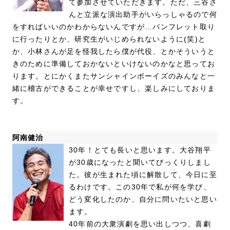
て参加させていただきます。ただ、三谷さ
んと立派な演出助手がいらっしゃるので何
をすればいいのかわからないんですが…パンフレット取り
に行ったりとか、研究生がいじめられないように(笑)と
か、小林さんが足を怪我したら僕が代役、とかそういうと
きのために準備しておかないといけないのかなと思ってお
ります。とにかくまたサンシャインボーイズのみんなと一
緒に稽古ができることが幸せですし、楽しみにしておりま
す。
阿南健治
30年！とても長いと思います。大谷翔平
が30歳になったと聞いてびっくりしまし
た。彼が生まれた頃に解散して、今日に至
るわけです。この30年で私が何を学び、
どう変化したのか、自分に問いたいと思い
ます。
40年前の大衆演劇を思い出しつつ、喜劇