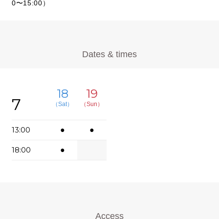
0〜15:00）
Dates & times
18
19
7
（Sat）
（Sun）
13:00
●
●
18:00
●
Access