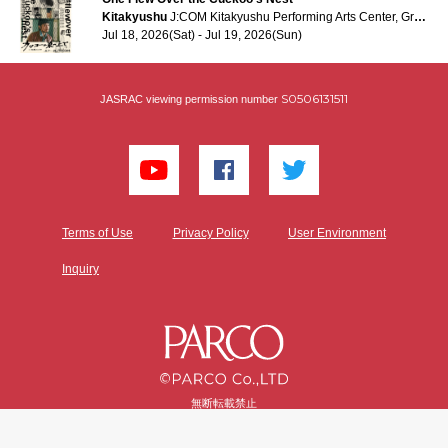
Kitakyushu
J:COM Kitakyushu Performing Arts Center, Grand hall
Jul 18, 2026(Sat) - Jul 19, 2026(Sun)
S0506131511
JASRAC viewing permission number
Terms of Use
Privacy Policy
User Environment
Inquiry
無断転載禁止