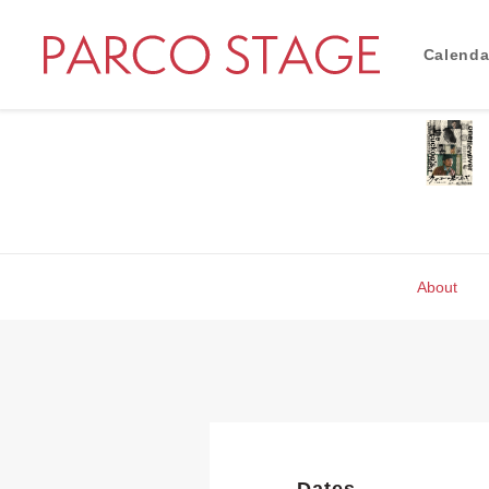
Calenda
About