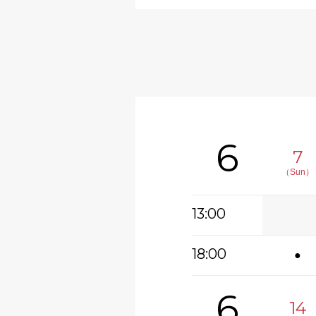
6
7
（Sun）
13:00
18:00
●
6
14