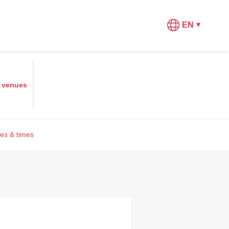
EN
r
venues
es & times