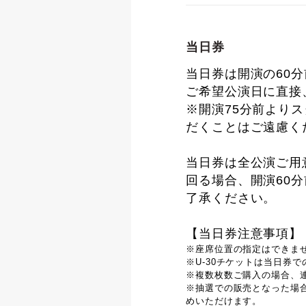
当日券
当日券は開演の60
ご希望公演日に直接、
※開演75分前より
だくことはご遠慮く
当日券は全公演ご用
回る場合、開演60
了承ください。
【当日券注意事項】
※座席位置の指定はできま
※U-30チケットは当日券
※複数枚数ご購入の場合、
※抽選での販売となった場
めいただけます。