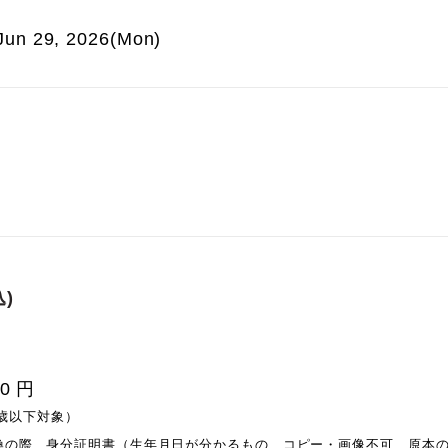
 Jun 29, 2026(Mon)
)
0 円
0歳以下対象）
換の際、身分証明書（生年月日が分かるもの、コピー・画像不可、原本