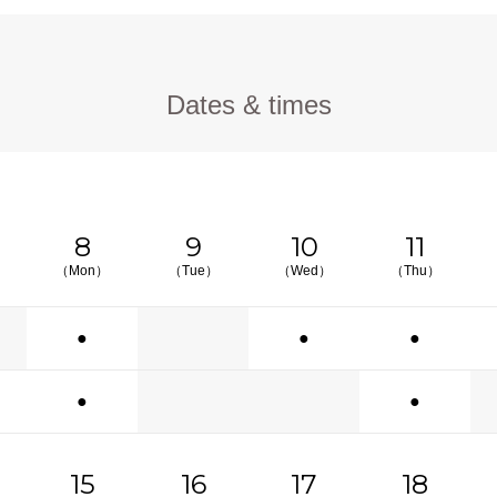
Dates & times
8
9
10
11
（Mon）
（Tue）
（Wed）
（Thu）
●
●
●
●
●
15
16
17
18