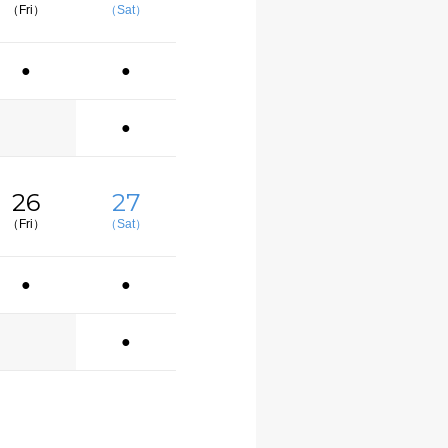
（Fri）
（Sat）
●
●
●
26
27
（Fri）
（Sat）
●
●
●