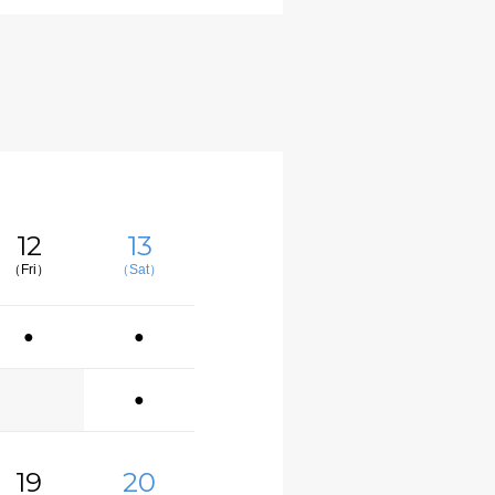
12
13
（Fri）
（Sat）
●
●
●
19
20