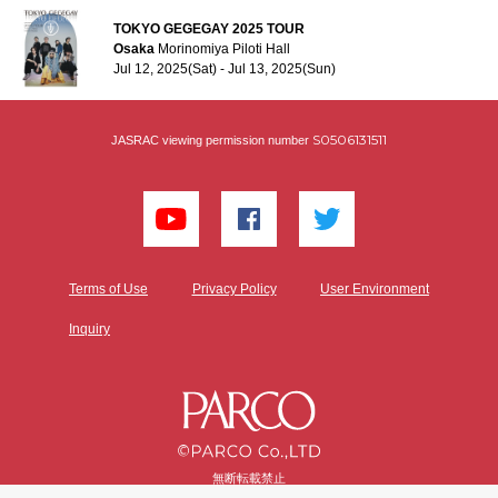
TOKYO GEGEGAY 2025 TOUR
Osaka
Morinomiya Piloti Hall
Jul 12, 2025(Sat) - Jul 13, 2025(Sun)
S0506131511
JASRAC viewing permission number
Terms of Use
Privacy Policy
User Environment
Inquiry
無断転載禁止