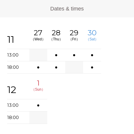
Dates & times
27
28
29
30
11
（Wed）
（Thu）
（Fri）
（Sat）
13:00
●
●
●
18:00
●
●
●
1
12
（Sun）
13:00
●
18:00