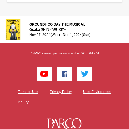
GROUNDHOG DAY THE MUSICAL
Osaka
SHINKABUKIZA
Nov 27, 2024(Wed) - Dec 1, 2024(Sun)
S0506131511
JASRAC viewing permission number
Terms of Use
Privacy Policy
User Environment
Inquiry