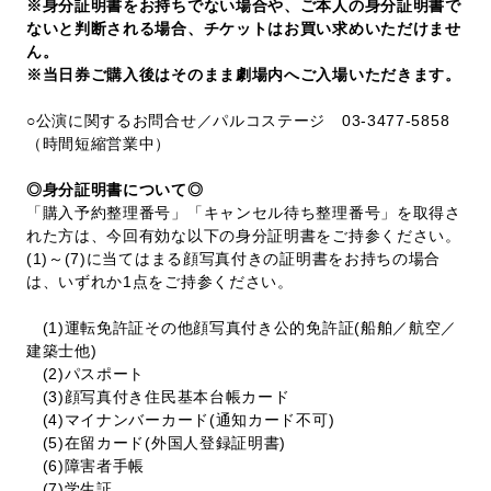
※身分証明書をお持ちでない場合や、ご本人の身分証明書で
ないと判断される場合、チケットはお買い求めいただけませ
ん。
※当日券ご購入後はそのまま劇場内へご入場いただきます。
○公演に関するお問合せ／パルコステージ 03-3477-5858
（時間短縮営業中）
◎身分証明書について◎
「購入予約整理番号」「キャンセル待ち整理番号」を取得さ
れた方は、今回有効な以下の身分証明書をご持参ください。
(1)～(7)に当てはまる顔写真付きの証明書をお持ちの場合
は、いずれか1点をご持参ください。
(1)運転免許証その他顔写真付き公的免許証(船舶／航空／
建築士他)
(2)パスポート
(3)顔写真付き住民基本台帳カード
(4)マイナンバーカード(通知カード不可)
(5)在留カード(外国人登録証明書)
(6)障害者手帳
(7)学生証