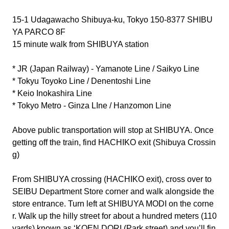
15-1 Udagawacho Shibuya-ku, Tokyo 150-8377 SHIBU
YA PARCO 8F
15 minute walk from SHIBUYA station
* JR (Japan Railway) - Yamanote Line / Saikyo Line
* Tokyu Toyoko Line / Denentoshi Line
* Keio Inokashira Line
* Tokyo Metro - Ginza LIne / Hanzomon Line
Above public transportation will stop at SHIBUYA. Once
getting off the train, find HACHIKO exit (Shibuya Crossin
g)
From SHIBUYA crossing (HACHIKO exit), cross over to
SEIBU Department Store corner and walk alongside the
store entrance. Turn left at SHIBUYA MODI on the corne
r. Walk up the hilly street for about a hundred meters (110
yards) known as ‘KOEN DORI (Park street) and you’ll fin