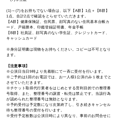
(1)～(7)をお持ちでない場合は、以下【A群】1点＋【B群】
1点、合計2点で確認をとらせていただきます。
【A群】健康保険証、住民票、顔写真のない住民基本台帳カ
ード、戸籍謄本、印鑑登録証明書、年金手帳
【B群】社員証、顔写真のない学生証、クレジットカード、
キャッシュカード
※身分証明書は現物をお持ちください。コピーは不可となり
ます。
【注意事項】
※公演日当日9時より先着順にて一斉に受付を行います。
※ご予約は1回のお電話では、お一人様1公演のみ１枚までと
させていただきます。
※チケット取得代行業者をはじめとする営利目的での整理番
号取得、また、整理番号の譲渡・転売は禁止です。当該行為
が認められた整理番号は無効となります。
※予約受付は予定数になり次第終了し、引き続きキャンセル
待ち整理番号の受付を行います。
※受付予定枚数は公演日時により異なり、事前のお問合せに