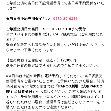
ご希望公演の当日に下記電話番号にて当日券予約受付をいた
します。
★当日券予約専用ダイヤル
0570-20-0339
ご希望公演日の当日 ９：00～11：０0まで受付
※プリペイド式の携帯電話、CATV接続電話はご利用になれ
ません。
※非通知設定のお電話からはお掛けいただけませんので、あ
らかじめご了承くださいませ。
【販売席種（全席指定・税込）】12,000円
※座席位置の指定はできませんので予めご了承ください。
○当日券は上記の時間に電話予約してください。当日券販売
整理番号をご案内いたします。ご予約いただけた場合、開演
45分前から開演20分前までに
「PARCO劇場（渋谷PARCO
8F）当日券受付」
へお越しください。ご本人確認を行いま
すので、身分証明書をご提示ください。開演20分前までにお
越しいただけない場合、整理番号は無効となりチケットをご
購入いただけませんのでご注意ください。