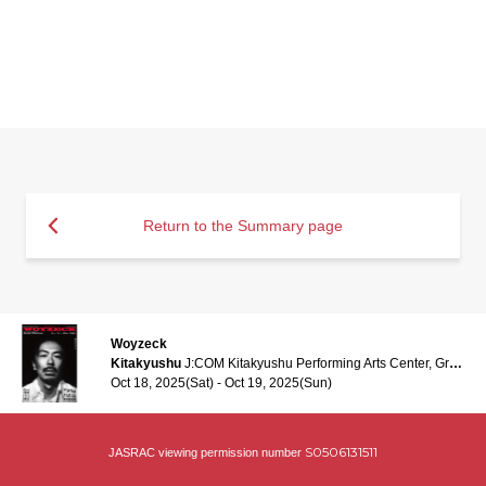
Return to the Summary page
Woyzeck
Kitakyushu
J:COM Kitakyushu Performing Arts Center, Grand hall
Oct 18, 2025(Sat) - Oct 19, 2025(Sun)
S0506131511
JASRAC viewing permission number