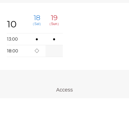
18
19
10
（Sat）
（Sun）
13:00
●
●
18:00
◇
Access