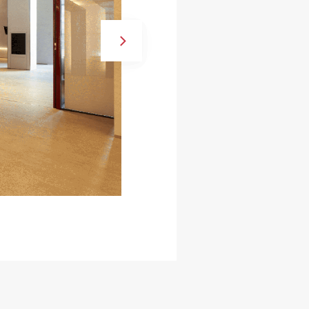
撮影：尾嶝 太