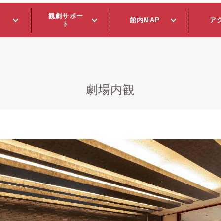
観劇サポー
館内MAP
ア
ト
劇場内観