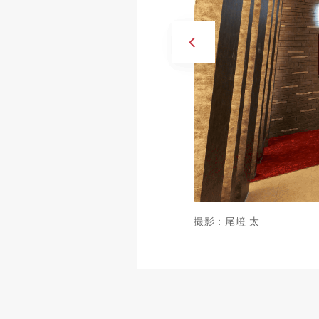
撮影：尾嶝 太