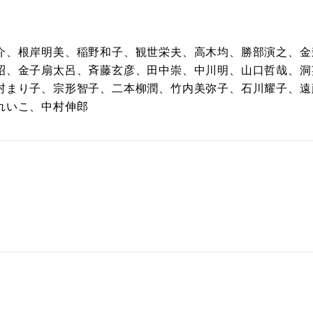
介、根岸明美、稲野和子、観世栄夫、高木均、勝部演之、金
昭、金子扇太呂、斉藤玄彦、田中崇、中川明、山口哲哉、洞
村まり子、宗形智子、二本柳潤、竹内美弥子、石川耀子、遠
れいこ、中村伸郎