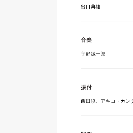
出口典雄
音楽
宇野誠一郎
振付
西田暁、アキコ・カン