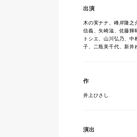
出演
木の実ナナ、峰岸隆之
信義、矢崎滋、佐藤輝
トシエ、山川弘乃、中
子、二瓶美千代、新井
作
井上ひさし
演出