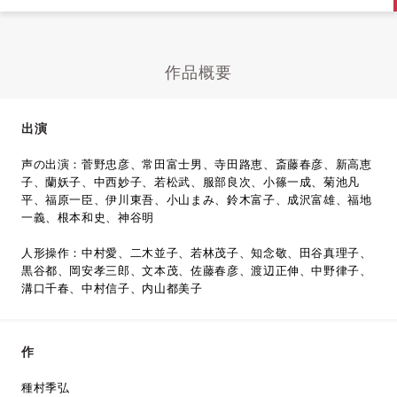
作品概要
出演
声の出演：菅野忠彦、常田富士男、寺田路恵、斎藤春彦、新高恵
子、蘭妖子、中西妙子、若松武、服部良次、小篠一成、菊池凡
平、福原一臣、伊川東吾、小山まみ、鈴木富子、成沢富雄、福地
一義、根本和史、神谷明
人形操作：中村愛、二木並子、若林茂子、知念敬、田谷真理子、
黒谷都、岡安孝三郎、文本茂、佐藤春彦、渡辺正伸、中野律子、
溝口千春、中村信子、内山都美子
作
種村季弘