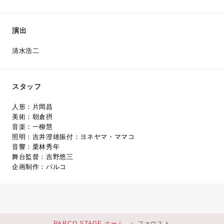
演出
清水浩二
スタッフ
人形：片岡昌
美術：朝倉摂
音楽：一柳慧
照明：吉井澄雄振付：ヨネヤマ・ママコ
音響：栗林秀年
舞台監督：吉野悠三
企画制作：パルコ
PARCO STAGE ホーム
ファウスト