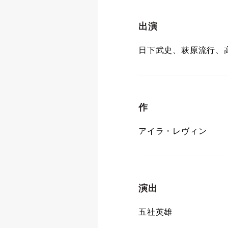
出演
日下武史、萩原流行、
作
アイラ・レヴィン
演出
五社英雄