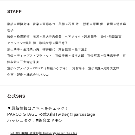
STAFF
翻訳＝堀切克洋 音楽＝斎藤ネコ 美術＝石原 敬 照明＝原田 保 音響＝清水麻
理子
映像＝松澤延拓 衣裳＝三大寺志保美 ヘアメイク＝河村陽子 振付=前田清実
アクション=渥美 博 歌唱指導＝満田恵子
演出助手＝金澤菜乃英、櫻井裕代 舞台監督＝松下清永
宣伝＝ディップス・プラネット 宣伝美術＝榎本太郎 宣伝写真＝森﨑恵美子 宣
伝衣裳＝三大寺志保美
宣伝ヘアメイク＝KEIKO（加藤シゲアキ）、河村陽子 宣伝映像=尾野慎太郎
企画・製作＝株式会社パルコ
公式SNS
▼最新情報はこちらをチェック！
PARCO STAGE 公式X(旧Twitter)@parcostage
ハッシュタグ：
#舞台エドモン
・
PARCO劇場 公式X(旧Twitter)@parcotheater