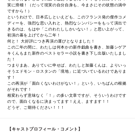
実に滑稽！（だって現実の自分自身も、今まさにその状態の渦中
ですから！）
というわけで、日本広しといえども、このフランス発の傑作コメ
ディーを、強烈な思い入れと、熱烈なシンパシーをもって演出で
きるのは、もはや「このわたししかいない！」と思い上がって、
初演の幕を上げてから二年！
何と！ 大好評につき再演の運びとなりました！
この二年の間に、わたしは何本かの新作戯曲を書き、加藤シゲア
キくんもまた新作のベストセラー小説を書き下し出版いたしまし
た！
つまりまあ、ありていに申せば、わたしと加藤くんは、よりいっ
そうエドモン・ロスタンの「境地」に近づいているわけでありま
す！
この再演が「面白くないわけがない！」という、いちばんの根拠
がそれです！
相変わらず意味なく「！」の多い文章ですが、そういうわけです
ので、面白くなるに決まってます！ええ、ますます！！
どうぞ、ご期待ください！！！
【キャストプロフィール・コメント】