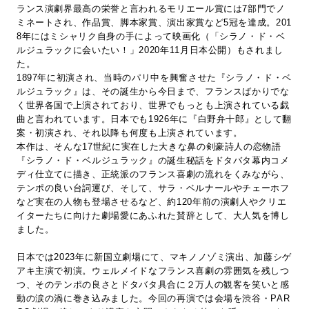
ランス演劇界最高の栄誉と言われるモリエール賞には7部門でノ
ミネートされ、作品賞、脚本家賞、演出家賞など5冠を達成。201
8年にはミシャリク自身の手によって映画化（「シラノ・ド・ベ
ルジュラックに会いたい！」2020年11月日本公開）もされまし
た。
1897年に初演され、当時のパリ中を興奮させた『シラノ・ド・ベ
ルジュラック』は、その誕生から今日まで、フランスばかりでな
く世界各国で上演されており、世界でもっとも上演されている戯
曲と言われています。日本でも1926年に『白野弁十郎』として翻
案・初演され、それ以降も何度も上演されています。
本作は、そんな17世紀に実在した大きな鼻の剣豪詩人の恋物語
『シラノ・ド・ベルジュラック』の誕生秘話をドタバタ幕内コメ
ディ仕立てに描き、正統派のフランス喜劇の流れをくみながら、
テンポの良い台詞運び、そして、サラ・ベルナールやチェーホフ
など実在の人物も登場させるなど、約120年前の演劇人やクリエ
イターたちに向けた劇場愛にあふれた賛辞として、大人気を博し
ました。
日本では2023年に新国立劇場にて、マキノノゾミ演出、加藤シゲ
アキ主演で初演。ウェルメイドなフランス喜劇の雰囲気を残しつ
つ、そのテンポの良さとドタバタ具合に２万人の観客を笑いと感
動の涙の渦に巻き込みました。今回の再演では会場を渋谷・PAR