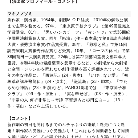
【演出家プロフィール・コメント】
マキノノゾミ
劇作家・演出家。1984年、劇団M.O.P.結成、2010年の解散公演
まで主宰を務める。97年、『東京原子核クラブ』で第49回読売文
学賞受賞。01年、『黒いハンカチーフ』『赤シャツ』で第36回紀
伊國屋演劇賞個人賞。同年『怒濤』(作＝森本薫)で第8回読売演劇
大賞・優秀演出家賞/作品賞受賞。08年、『殿様と私』で第15回
読売演劇大賞優秀作品賞など受賞。10年、『ローマの休日』で第
36回菊田一夫演劇賞受賞。22年には第72回芸術選奨文部科学大
臣賞、令和4年秋の紫綬褒章を受章するなど、小劇場から大劇場
と空間・ジャンルを問わない創作活動を高く評価されている。近
年の主な作品に、『西遊記』(24・脚本)、『いびしない愛』『初
級革命講座飛龍伝』(24・演出)、『巌流島』(23・脚本)、『でた
らめな神話』(23・出演)など。PARCO劇場では、『東京原子核
クラブ』（99・作・演出）、『実を申せば』（03・作・演出）、
『非常の人 何ぞ非常に～奇譚 平賀源内と杉田玄白～』（13・
作・演出）などを上演している。
【コメント】
新作劇の初日を開けるまでのムチャぶりの連鎖！迷走につぐ迷
走！劇作家の受難につぐ受難ぶり！これはもう同業者として同情
を禁じ得ないどころの話ではありません！いやもう実にリアル！