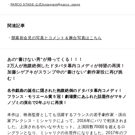
・
PARCO STAGE 公式Instagram@parco_stage
関連記事
・
開幕前会見の写真とコメント＆舞台写真はこちら
あの“書けない男”が帰ってくる！！！
2万人が抱腹絶倒したドタバタ幕内コメディが待望の再演！
加藤シゲアキがスランプ中の“書けない”劇作家役に再び挑
む！
名作戯曲の誕生に隠された抱腹絶倒のドタバタ幕内コメディ！
フランス・モリエール賞５冠！劇場愛にあふれた話題作がマキノ
ノゾミの演出で2年ぶりに再演！
本作は、映画監督としても活躍するフランスの若手劇作家・演出
家アレクシス・ミシャリクによって、2016年にパリで初演されま
した。上演されるやいなや大ヒット。上演回数700回を超えるロ
ングランとなり、ミシャリクの出世作になりました。2017年のフ