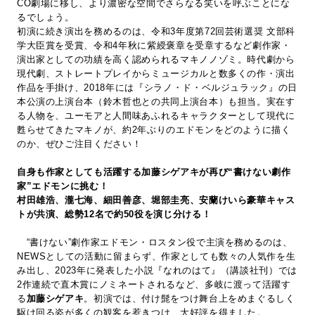
CO劇場に移し、より濃密な空間でさらなる笑いを呼ぶことにな
るでしょう。
初演に続き演出を務めるのは、令和3年度第72回芸術選奨 文部科
学大臣賞を受賞、令和4年秋に紫綬褒章を受章するなど劇作家・
演出家としての功績を高く認められるマキノノゾミ。時代劇から
現代劇、ストレートプレイからミュージカルと数多くの作・演出
作品を手掛け、2018年には『シラノ・ド・ベルジュラック』の日
本公演の上演台本（鈴木哲也との共同上演台本）も担当。実在す
る人物を、ユーモアと人間味あふれるキャラクターとして現代に
甦らせてきたマキノが、約2年ぶりのエドモンをどのように描く
のか、ぜひご注目ください！
自身も作家としても活躍する加藤シゲアキが再び“書けない劇作
家”エドモンに挑む！
村田雄浩、瀧七海、細田善彦、堀部圭亮、安蘭けいら豪華キャス
トが共演、総勢12名で約50役を演じ分ける！
“書けない”劇作家エドモン・ロスタン役で主演を務めるのは、
NEWSとしての活動に留まらず、作家としても数々の人気作を生
み出し、2023年に発表した小説『なれのはて』（講談社刊）では
2作連続で直木賞にノミネートされるなど、多岐に渡って活躍す
る
加藤シゲアキ
。初演では、付け髭をつけ舞台上をめまぐるしく
駆け回る姿が多くの観客を惹きつけ、大好評を得ました。