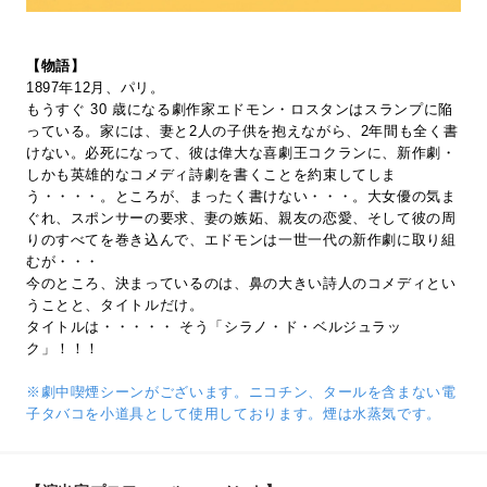
【物語】
1897年12月、パリ。
もうすぐ 30 歳になる劇作家エドモン・ロスタンはスランプに陥
っている。家には、妻と2人の子供を抱えながら、2年間も全く書
けない。必死になって、彼は偉大な喜劇王コクランに、新作劇・
しかも英雄的なコメディ詩劇を書くことを約束してしま
う・・・・。ところが、まったく書けない・・・。大女優の気ま
ぐれ、スポンサーの要求、妻の嫉妬、親友の恋愛、そして彼の周
りのすべてを巻き込んで、エドモンは一世一代の新作劇に取り組
むが・・・
今のところ、決まっているのは、鼻の大きい詩人のコメディとい
うことと、タイトルだけ。
タイトルは・・・・・ そう「シラノ・ド・ベルジュラッ
ク」！！！
※劇中喫煙シーンがございます。ニコチン、タールを含まない電
子タバコを小道具として使用しております。煙は水蒸気です。