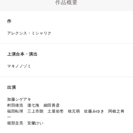
作品概要
作
アレクシス・ミシャリク
上演台本・演出
マキノノゾミ
出演
加藤シゲアキ
村田雄浩 瀧七海 細田善彦
福田転球 三上市朗 土屋佑壱 枝元萌 佐藤みゆき 阿岐之将
一
堀部圭亮 安蘭けい