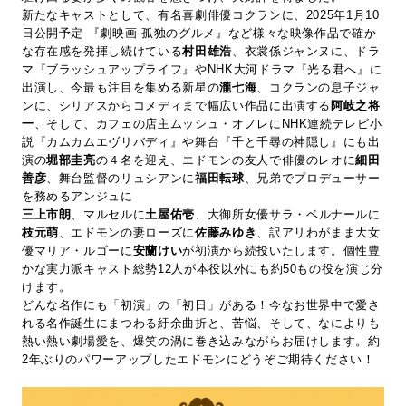
新たなキャストとして、有名喜劇俳優コクランに、2025年1月10
日公開予定 『劇映画 孤独のグルメ』など様々な映像作品で確か
な存在感を発揮し続けている
村田雄浩
、衣裳係ジャンヌに、ドラ
マ『ブラッシュアップライフ』やNHK大河ドラマ『光る君へ』に
出演し、今最も注目を集める新星の
瀧七海
、コクランの息子ジャ
ンに、シリアスからコメディまで幅広い作品に出演する
阿岐之将
一
、そして、カフェの店主ムッシュ・オノレにNHK連続テレビ小
説『カムカムエヴリバディ』や舞台『千と千尋の神隠し』にも出
演の
堀部圭亮
の４名を迎え、エドモンの友人で俳優のレオに
細田
善彦
、舞台監督のリュシアンに
福田転球
、兄弟でプロデューサー
を務めるアンジュに
三上市朗
、マルセルに
土屋佑壱
、大御所女優サラ・ベルナールに
枝元萌
、エドモンの妻ローズに
佐藤みゆき
、訳アリわがまま大女
優マリア・ルゴーに
安蘭けい
が初演から続投いたします。個性豊
かな実力派キャスト総勢12人が本役以外にも約50もの役を演じ分
けます。
どんな名作にも「初演」の「初日」がある！今なお世界中で愛さ
れる名作誕生にまつわる紆余曲折と、苦悩、そして、なによりも
熱い熱い劇場愛を、爆笑の渦に巻き込みながらお届けします。約
2年ぶりのパワーアップしたエドモンにどうぞご期待ください！