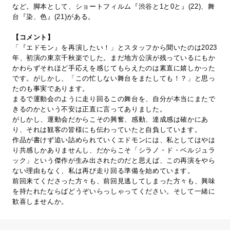
など。脚本として、ショートフィルム『渋谷と1と0と』(22)、舞
台『染、色』(21)がある。
【コメント】
「『エドモン』を再演したい！」とスタッフから聞いたのは2023
年、初演の東京千秋楽でした。まだ地方公演が残っているにもか
かわらずそれほど手応えを感じてもらえたのは素直に嬉しかった
です。がしかし、「この忙しない舞台をまたしても！？」と思っ
たのも事実であります。
まるで運動会のように走り回るこの舞台を、自分が本当にまたで
きるのかという不安は正直に言ってありました。
がしかし、運動会だからこその興奮、感動、達成感は確かにあ
り、それは観客の皆様にも伝わっていたと自負しています。
作品が書けず追い詰められていくエドモンには、私としてはやは
り共感しかありませんし、だからこそ「シラノ・ド・ベルジュラ
ック」という傑作が生み出されたのだと思えば、この再演をやら
ない理由もなく、私は再び走り回る準備を始めています。
前回来てくださった方々も、前回見逃してしまった方々も、興味
を持たれたならばどうぞいらっしゃってください。そして一緒に
歓喜しませんか。