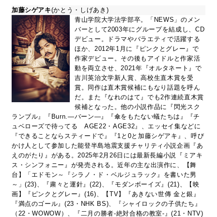
加藤シゲアキ
(かとう・しげあき)
青山学院大学法学部卒。「NEWS」のメン
バーとして2003年にグループを結成し、CD
デビュー。ドラマやバラエティで活躍する
ほか、2012年1月に『ピンクとグレー』で
作家デビュー。その後もアイドルと作家活
動を両立させ、2021年『オルタネート』で
吉川英治文学新人賞、高校生直木賞を受
賞。同作は直木賞候補にもなり話題を呼ん
だ。また『なれのはて』でも2作連続直木賞
候補となった。他の小説作品に『閃光スク
ランブル』『Burn.―バーン―』『傘をもたない蟻たちは』『チ
ュベローズで待ってる AGE22・AGE32』、エッセイ集などに
『できることならスティードで』『1と0と加藤シゲアキ』、呼び
かけ人として参加した能登半島地震支援チャリティ小説企画『あ
えのがたり』がある。2025年2月26日には最新長編小説『ミアキ
ス・シンフォニー』が発売される。近年の主な出演作に、【舞
台】「エドモン～『シラノ・ド・ベルジュラック』を書いた男
～」(23)、『粛々と運針』(22)、『モダンボーイズ』(21)、【映
画】『ピンクとグレー』(16)、【TV】『あきない世傳 金と銀』
『満点のゴール』(23・NHK BS)、『シャイロックの子供たち』
（22・WOWOW）、『二月の勝者-絶対合格の教室-』(21・NTV)