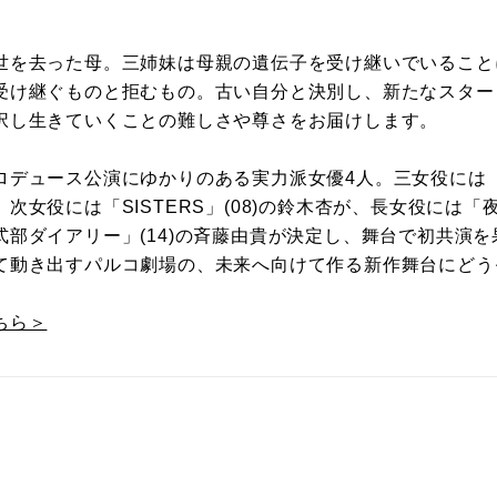
世を去った母。三姉妹は母親の遺伝子を受け継いでいること
受け継ぐものと拒むもの。古い自分と決別し、新たなスター
択し生きていくことの難しさや尊さをお届けします。
デュース公演にゆかりのある実力派女優4人。三女役には「オ
次女役には「SISTERS」(08)の鈴木杏が、長女役には「夜
部ダイアリー」(14)の斉藤由貴が決定し、舞台で初共演を
て動き出すパルコ劇場の、未来へ向けて作る新作舞台にどう
ちら＞