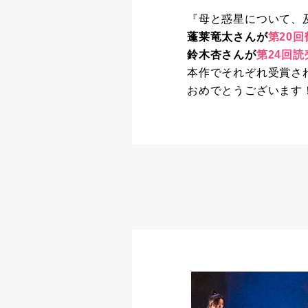
『母と惑星について、
蓬莱竜太さんが
第20
鈴木杏さんが
第24回
本作でそれぞれ受賞さ
おめでとうございます