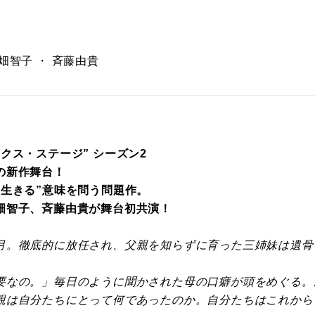
畑智子 ・ 斉藤由貴
クス・ステージ” シーズン2
の新作舞台！
“生きる”意味を問う問題作。
畑智子、斉藤由貴が舞台初共演！
月。徹底的に放任され、父親を知らずに育った三姉妹は遺骨
要なの。」毎日のように聞かされた母の口癖が頭をめぐる。
親は自分たちにとって何であったのか。自分たちはこれから