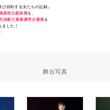
及び自転する女たちの記録』
回鶴屋南北戯曲賞
を、
読売演劇大賞最優秀女優賞
を
れました！
！
舞台写真