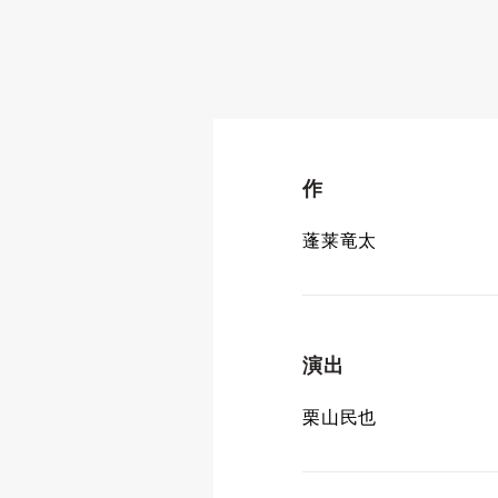
作
蓬莱竜太
演出
栗山民也