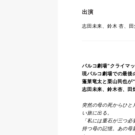
出演
志田未来、鈴木 杏、田
パルコ劇場“クライマッ
現パルコ劇場での最後
蓬莱竜太と栗山民也が
志田未来、鈴木杏、田
突然の母の死からひと
い旅に出る。
「私には重石が三つ必
持つ母の記憶。あの母