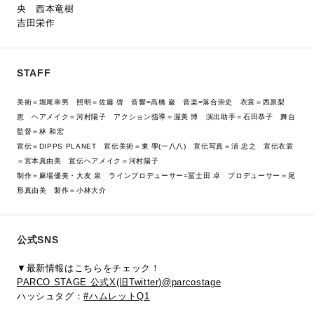
央 西本竜樹
吉田栄作
STAFF
美術＝堀尾幸男 照明＝佐藤 啓 音響=高橋 巌 音楽=落合崇史 衣裳＝西原梨
恵 ヘアメイク＝河村陽子 アクション指導＝渥美 博 演出助手＝石田恭子 舞台
監督＝林 和宏
宣伝＝DIPPS PLANET 宣伝美術＝東 學(一八八) 宣伝写真＝渞 忠之 宣伝衣裳
＝宮本真由美 宣伝ヘアメイク＝河村陽子
制作＝麻場優美・大友 泉 ラインプロデューサー=冨士田 卓 プロデューサー＝尾
形真由美 製作＝小林大介
公式SNS
▼最新情報はこちらをチェック！
PARCO STAGE 公式X(旧Twitter)@parcostage
ハッシュタグ：
#ハムレットQ1