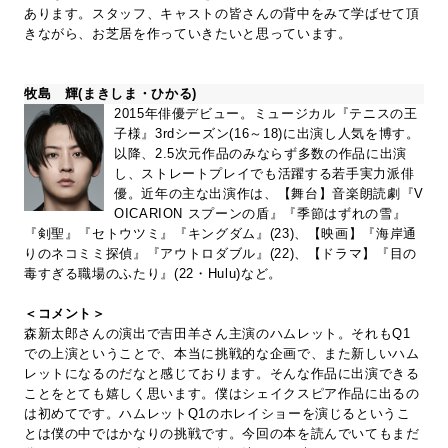
あります。スタッフ、キャストの皆さんの背中をみて学ばせて頂
きながら、お芝居を作っていきたいと思っています。
牧島 輝(まきしま・ひかる)
2015年俳優デビュー。ミュージカル『テニスの王
子様』3rdシーズン(16～18)に出演し人気を博す。
以降、2.5次元作品のみならず多数の作品に出演
し、ストレートプレイでも活躍する若手実力派俳
優。近年の主な出演作は、【舞台】音楽朗読劇『V
OICARION スプーンの盾』『季節はずれの雪』
『剣聖』『セトウツミ』『キングダム』(23)、【映画】『海岸通
りのネコミミ探偵』『アウトロダブル』(22)、【ドラマ】『目の
毒すぎる職場のふたり』(22・Hulu)など。
＜コメント＞
森新太郎さんの演出で吉田羊さん主演のハムレット。それもQ1
での上演ということで、本当に挑戦的な企画で、また新しいハム
レットになるのだなと感じております。そんな作品に出演できる
ことをとても嬉しく思います。僕はシェイクスピア作品に出るの
は初めてです。ハムレットQ1のホレイショーを演じるというこ
とは僕の中ではかなりの挑戦です。今回の本を読んでいてもまだ