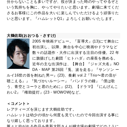
分からないことも多いですが、役が決まった時のやってやるぞと
いう気持ちを胸に、やってやりたいと思います。劇場に来てくだ
さるお客様にこの作品を大いに楽しんでいただけるよう頑張りた
いと思います。『ハムレットQ1』よろしくお願いいたします。
大鶴佐助(おおつる・さすけ)
2005 年映画デビュー。『盲導犬』(13)にて舞台に
初出演し、以降、舞台を中心に映画やドラマなど
数々の話題作・大作に出演する注目の俳優。22 年
に旗揚げした劇団「ヒトハダ」の座長を務める。
近年の主な出演作は、【舞台】『ジャズ大名』NO
DA・MAP 第26回『兎、波を走る』『サンソン ー
ルイ16世の首を刎ねた男ー』(23)、奏劇 vol.2『Trio〜君の音が
聴こえる』』『気づかいルーシー』『パンドラの鐘』『僕は歌
う、青空とコーラと君のために』(22)、【ドラマ】『にんげんこ
わい2』『権助提灯』(23・WOWOW)など。
＜コメント＞
レアティーズを演じます大鶴佐助です。
ハムレットは幼少の頃から何度も見ていたので今回出演する事に
なり嬉しく思っております。
脈々と紡がれる作品を森新太郎さんが稽古場や劇場でどのように