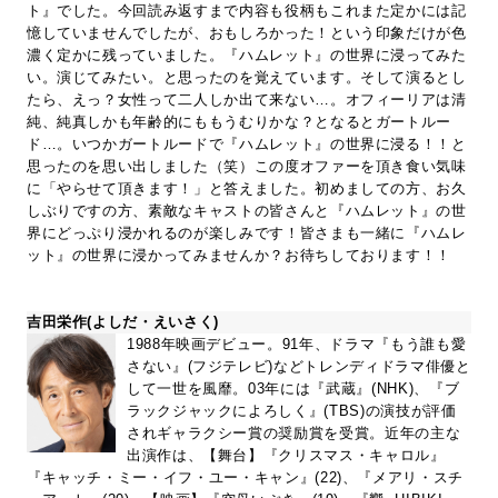
ト』でした。今回読み返すまで内容も役柄もこれまた定かには記
憶していませんでしたが、おもしろかった！という印象だけが色
濃く定かに残っていました。『ハムレット』の世界に浸ってみた
い。演じてみたい。と思ったのを覚えています。そして演るとし
たら、えっ？女性って二人しか出て来ない…。オフィーリアは清
純、純真しかも年齢的にももうむりかな？となるとガートルー
ド…。いつかガートルードで『ハムレット』の世界に浸る！！と
思ったのを思い出しました（笑）この度オファーを頂き食い気味
に「やらせて頂きます！」と答えました。初めましての方、お久
しぶりですの方、素敵なキャストの皆さんと『ハムレット』の世
界にどっぷり浸かれるのが楽しみです！皆さまも一緒に『ハムレ
ット』の世界に浸かってみませんか？お待ちしております！！
吉田栄作(よしだ・えいさく)
1988年映画デビュー。91年、ドラマ『もう誰も愛
さない』(フジテレビ)などトレンディドラマ俳優と
して一世を風靡。03年には『武蔵』(NHK)、『ブ
ラックジャックによろしく』(TBS)の演技が評価
されギャラクシー賞の奨励賞を受賞。近年の主な
出演作は、【舞台】『クリスマス・キャロル』
『キャッチ・ミー・イフ・ユー・キャン』(22)、『メアリ・スチ