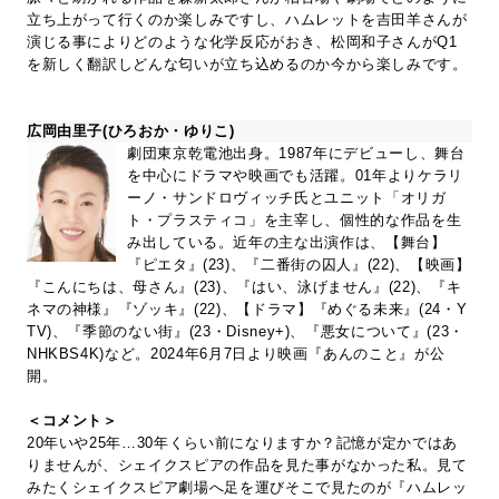
立ち上がって行くのか楽しみですし、ハムレットを吉田羊さんが
演じる事によりどのような化学反応がおき、松岡和子さんがQ1
を新しく翻訳しどんな匂いが立ち込めるのか今から楽しみです。
広岡由里子(ひろおか・ゆりこ)
劇団東京乾電池出身。1987年にデビューし、舞台
を中心にドラマや映画でも活躍。01年よりケラリ
ーノ・サンドロヴィッチ氏とユニット「オリガ
ト・プラスティコ」を主宰し、個性的な作品を生
み出している。近年の主な出演作は、【舞台】
『ピエタ』(23)、『二番街の囚人』(22)、【映画】
『こんにちは、母さん』(23)、『はい、泳げません』(22)、『キ
ネマの神様』『ゾッキ』(22)、【ドラマ】『めぐる未来』(24・Y
TV)、『季節のない街』(23・Disney+)、『悪女について』(23・
NHKBS4K)など。2024年6月7日より映画『あんのこと』が公
開。
＜コメント＞
20年いや25年…30年くらい前になりますか？記憶が定かではあ
りませんが、シェイクスピアの作品を見た事がなかった私。見て
みたくシェイクスピア劇場へ足を運びそこで見たのが『ハムレッ