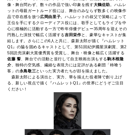
像・舞台問わず、数々の作品で強い印象を残す
大鶴佐助
。ハムレ
ットの母親ガートルード役には、舞台のみならず数多くの映像作
品で存在感を放つ
広岡由里子
。ハムレットの叔父で策略によって
王位を手にするクローディアス役には、歌手としてもライブを中
心に積極的に活動する一方で昨年俳優デビュー35周年を迎えその
円熟した演技で幅広く活躍する
吉田栄作
と、豪華なキャストが集
結します。さらにこの6人と共に、森新太郎が描く『ハムレット
Q1』の脇を固めるキャストとして、第51回紀伊國屋演劇賞、第2
5回読売演劇大賞優秀賞を受賞し、舞台・映像と幅広く活躍する
佐藤 誓
、舞台での活動と並行して自主映画出演もする
駒木根隆
介
、独特の空気感、繊細な表現力には定評がある劇団「柿喰う
客」の
永島敬三
といった実力者たちが顔を揃えました。
森新太郎による演出と、実力、華を揃えた役者陣で創り上げ
る、新しい視点で描く『ハムレットQ1』の世界にどうぞご注目
ください！