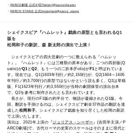
・
PARCO劇場 公式X(旧Twitter)@parcotheater
・
PARCO STAGE 公式Instagram@parco_stage
シェイクスピア『ハムレット』戯曲の原型とも言われるQ1
版を
松岡和子の新訳、森 新太郎の演出で上演！
シェイクスピアの四大悲劇の一つに数えられる『ハムレッ
ト』。『ハムレット』には三種類の原本があり、二つの四折版(Q
uatro)が
Q1
と
Q2
、もう一つの二折本(Folio)が
F1
と呼ばれていま
す。現在では、Q1(1603年刊行／約2,150行)が、Q2(1604～1605
年刊行／約3,700行)の原型ではないかという説も多く、Q2は草稿
版、F1(1623年刊行／約3,550行)が当時の劇団保管の演出台本
で、Q2を参考に制作されたとも言われています。
長さが、現行のF1版の約半分で、物語が凝縮されたQ1版。今
回、翻訳を手掛けるのは、シェイクスピア劇全37作品の翻訳を達
成した
松岡和子
。シェイクスピア戯曲を知り尽くした松岡の新訳
で上演いたします。
演出は、2021年上演の『
ジュリアス・シーザー
』(吉田羊主演／P
ARCO劇場)で、古代ローマの史実のスケールはそのままに現代と