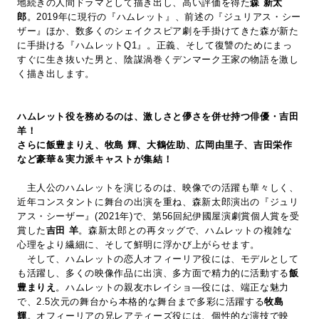
地続きの人間ドラマとして描き出し、高い評価を得た
森 新太
郎
。2019年に現行の『ハムレット』、前述の『ジュリアス・シー
ザー』ほか、数多くのシェイクスピア劇を手掛けてきた森が新た
に手掛ける『ハムレットQ1』。正義、そして復讐のためにまっ
すぐに生き抜いた男と、陰謀渦巻くデンマーク王家の物語を激し
く描き出します。
ハムレット役を務めるのは、激しさと儚さを併せ持つ俳優・吉田
羊！
さらに飯豊まりえ、牧島 輝、大鶴佐助、広岡由里子、吉田栄作
など豪華＆実力派キャストが集結！
主人公のハムレットを演じるのは、映像での活躍も華々しく、
近年コンスタントに舞台の出演を重ね、森新太郎演出の『ジュリ
アス・シーザー』(2021年)で、第56回紀伊國屋演劇賞個人賞を受
賞した
吉田 羊
。森新太郎との再タッグで、ハムレットの複雑な
心理をより繊細に、そして鮮明に浮かび上がらせます。
そして、ハムレットの恋人オフィーリア役には、モデルとして
も活躍し、多くの映像作品に出演、多方面で精力的に活動する
飯
豊まりえ
。ハムレットの親友ホレイショ―役には、端正な魅力
で、2.5次元の舞台から本格的な舞台まで多彩に活躍する
牧島
輝
。オフィーリアの兄レアティーズ役には、個性的な演技で映