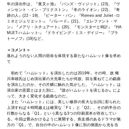
年の演出作は、『夜叉ヶ池』『バンズ・ヴィジット』(23)、『ヴ
ィンセント・イン・ブリクストン』『冬のライオン』(22)、『奇
跡の人』(22・19)、『ピーター・パン』『Romeo and Juliet -ロ
ミオとジュリエット-』『パレード』(21)、『エレファント・マ
ン』『メアリ・スチュアート』(20)、『モンスターと時計』『HA
MLET-ハムレット-』『ドライビング・ミス・デイジー』『プラ
トーノフ』(19)など。
＜コメント＞
逃れようのない人間の宿命を体現する新たなハムレット像を求め
て
初めて『ハムレット』を演出したのは2019年。その時、故 蜷
川幸雄氏はじめ演出家の大先輩たちが何故、回を重ねてこの戯曲
を演出したのか、その片鱗に触れた気がした。『ハムレット』は
演出家の意図とはまた別に、〝誰がハムレットを演じるか〟によ
って、大きく変化する戯曲なのだ。
また『ハムレット』には、美しい修辞の長大な台詞に彩られた
上演すれば４時間越えは確実な「F１」と「Q2」、その約半分の
行数からなる「Q1」という異なる3つの印刷原本が存在してい
る。今回は畳みかけるように展開する、疾走感のあるドラマが魅
力の「Q1」で、自分の中のハムレット像に別の側面から光を当