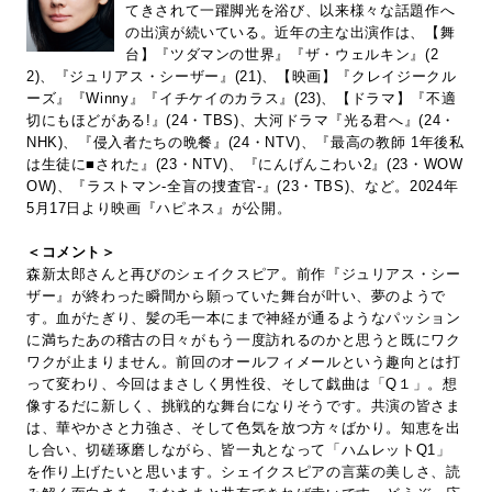
てきされて一躍脚光を浴び、以来様々な話題作へ
の出演が続いている。近年の主な出演作は、【舞
台】『ツダマンの世界』『ザ・ウェルキン』(2
2)、『ジュリアス・シーザー』(21)、【映画】『クレイジークル
ーズ』『Winny』『イチケイのカラス』(23)、【ドラマ】『不適
切にもほどがある!』(24・TBS)、大河ドラマ『光る君へ』(24・
NHK)、『侵入者たちの晩餐』(24・NTV)、『最高の教師 1年後私
は生徒に■された』(23・NTV)、『にんげんこわい2』(23・WOW
OW)、『ラストマン-全盲の捜査官-』(23・TBS)、など。2024年
5月17日より映画『ハピネス』が公開。
＜コメント＞
森新太郎さんと再びのシェイクスピア。前作『ジュリアス・シー
ザー』が終わった瞬間から願っていた舞台が叶い、夢のようで
す。血がたぎり、髪の毛一本にまで神経が通るようなパッション
に満ちたあの稽古の日々がもう一度訪れるのかと思うと既にワク
ワクが止まりません。前回のオールフィメールという趣向とは打
って変わり、今回はまさしく男性役、そして戯曲は「Q１」。想
像するだに新しく、挑戦的な舞台になりそうです。共演の皆さま
は、華やかさと力強さ、そして色気を放つ方々ばかり。知恵を出
し合い、切磋琢磨しながら、皆一丸となって「ハムレットQ1」
を作り上げたいと思います。シェイクスピアの言葉の美しさ、読