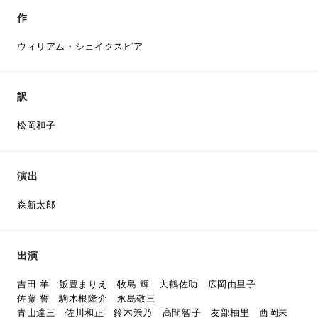
作
ウィリアム・シェイクスピア
訳
松岡和子
演出
森新太郎
出演
吉田 羊 飯豊まりえ 牧島 輝 大鶴佐助 広岡由里子
佐藤 誓 駒木根隆介 永島敬三
青山達三 佐川和正 鈴木崇乃 高間智子 友部柚里 西岡未