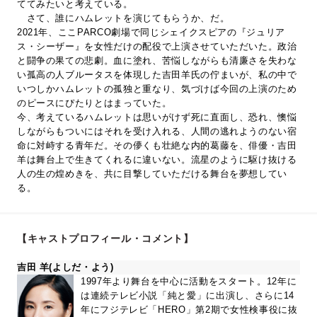
ててみたいと考えている。
さて、誰にハムレットを演じてもらうか、だ。
2021年、ここPARCO劇場で同じシェイクスピアの『ジュリア
ス・シーザー』を女性だけの配役で上演させていただいた。政治
と闘争の果ての悲劇。血に塗れ、苦悩しながらも清廉さを失わな
い孤高の人ブルータスを体現した吉田羊氏の佇まいが、私の中で
いつしかハムレットの孤独と重なり、気づけば今回の上演のため
のピースにぴたりとはまっていた。
今、考えているハムレットは思いがけず死に直面し、恐れ、懊悩
しながらもついにはそれを受け入れる、人間の逃れようのない宿
命に対峙する青年だ。その儚くも壮絶な内的葛藤を、俳優・吉田
羊は舞台上で生きてくれるに違いない。流星のように駆け抜ける
人の生の煌めきを、共に目撃していただける舞台を夢想してい
る。
【キャストプロフィール・コメント】
吉田 羊(よしだ・よう)
1997年より舞台を中心に活動をスタート。12年に
は連続テレビ小説「純と愛」に出演し、さらに14
年にフジテレビ「HERO」第2期で女性検事役に抜