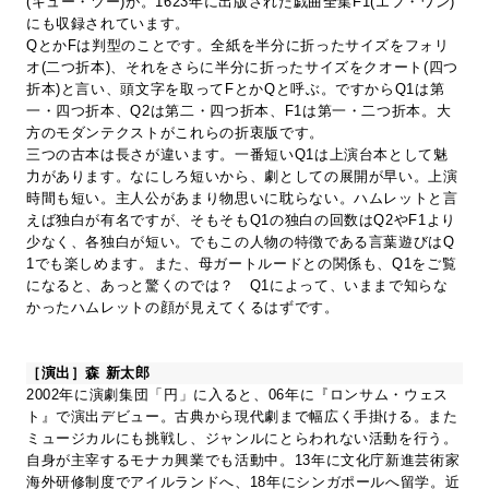
(キュー・ツー)が。1623年に出版された戯曲全集F1(エフ・ワン)
にも収録されています。
QとかFは判型のことです。全紙を半分に折ったサイズをフォリ
オ(二つ折本)、それをさらに半分に折ったサイズをクオート(四つ
折本)と言い、頭文字を取ってFとかQと呼ぶ。ですからQ1は第
一・四つ折本、Q2は第二・四つ折本、F1は第一・二つ折本。大
方のモダンテクストがこれらの折衷版です。
三つの古本は長さが違います。一番短いQ1は上演台本として魅
力があります。なにしろ短いから、劇としての展開が早い。上演
時間も短い。主人公があまり物思いに耽らない。ハムレットと言
えば独白が有名ですが、そもそもQ1の独白の回数はQ2やF1より
少なく、各独白が短い。でもこの人物の特徴である言葉遊びはQ
1でも楽しめます。また、母ガートルードとの関係も、Q1をご覧
になると、あっと驚くのでは？ Q1によって、いままで知らな
かったハムレットの顔が見えてくるはずです。
［演出］森 新太郎
2002年に演劇集団「円」に入ると、06年に『ロンサム・ウェス
ト』で演出デビュー。古典から現代劇まで幅広く手掛ける。また
ミュージカルにも挑戦し、ジャンルにとらわれない活動を行う。
自身が主宰するモナカ興業でも活動中。13年に文化庁新進芸術家
海外研修制度でアイルランドへ、18年にシンガポールへ留学。近