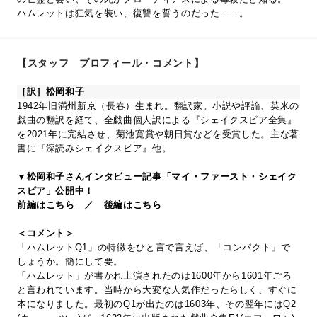
ハムレットは狂気を装い、復讐を誓うのだった……。
【スタッフ プロフィール・コメント】
［訳］松岡和子
1942年旧満州新京（長春）生まれ。翻訳家。小説や評論、英米の
戯曲の翻訳を経て、全戯曲個人訳による『シェイクスピア全集』
を2021年に完結させ、菊池寛賞や朝日賞などを受賞した。主な著
書に『深読みシェイクスピア』他。
▼松岡和子さんインタビュー記事「マイ・ファースト・シェイク
スピア」公開中！
前編はこちら
／
後編はこちら
＜コメント＞
「ハムレットQ1」の特徴をひと言で言えば、「コンパクト」で
しょうか。簡にして要。
「ハムレット」が書かれ上演されたのは1600年から1601年ごろ
と言われています。当時から大変な人気作だったらしく、すぐに
本になりました。最初のQ1が出たのは1603年、その翌年にはQ2