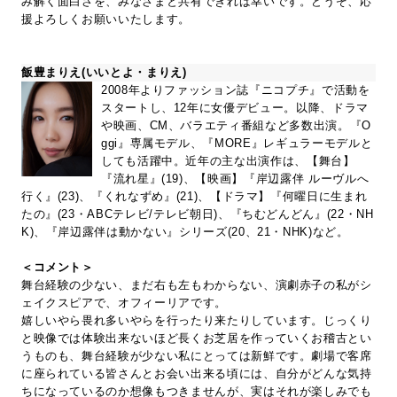
み解く面白さを、みなさまと共有できれば幸いです。どうぞ、応
援よろしくお願いいたします。
飯豊まりえ(いいとよ・まりえ)
2008年よりファッション誌『ニコプチ』で活動を
スタートし、12年に女優デビュー。以降、ドラマ
や映画、CM、バラエティ番組など多数出演。『O
ggi』専属モデル、『MORE』レギュラーモデルと
しても活躍中。近年の主な出演作は、【舞台】
『流れ星』(19)、【映画】『岸辺露伴 ルーヴルへ
行く』(23)、『くれなずめ』(21)、【ドラマ】『何曜日に生まれ
たの』(23・ABCテレビ/テレビ朝日)、『ちむどんどん』(22・NH
K)、『岸辺露伴は動かない』シリーズ(20、21・NHK)など。
＜コメント＞
舞台経験の少ない、まだ右も左もわからない、演劇赤子の私がシ
ェイクスピアで、オフィーリアです。
嬉しいやら畏れ多いやらを行ったり来たりしています。じっくり
と映像では体験出来ないほど長くお芝居を作っていくお稽古とい
うものも、舞台経験が少ない私にとっては新鮮です。劇場で客席
に座られている皆さんとお会い出来る頃には、自分がどんな気持
ちになっているのか想像もつきませんが、実はそれが楽しみでも