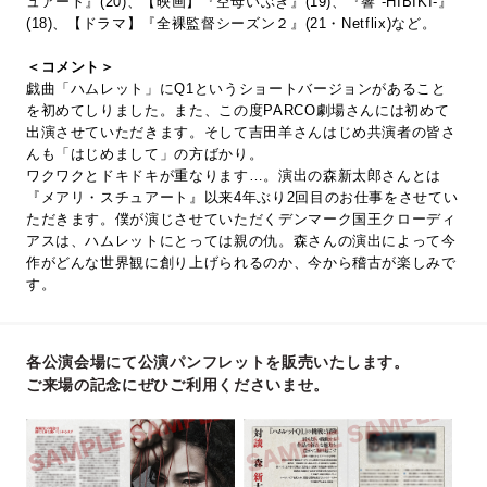
ュアート』(20)、【映画】『空母いぶき』(19)、『響 -HIBIKI-』
(18)、【ドラマ】『全裸監督シーズン２』(21・Netflix)など。
＜コメント＞
戯曲「ハムレット」にQ1というショートバージョンがあること
を初めてしりました。また、この度PARCO劇場さんには初めて
出演させていただきます。そして吉田羊さんはじめ共演者の皆さ
んも「はじめまして」の方ばかり。
ワクワクとドキドキが重なります…。演出の森新太郎さんとは
『メアリ・スチュアート』以来4年ぶり2回目のお仕事をさせてい
ただきます。僕が演じさせていただくデンマーク国王クローディ
アスは、ハムレットにとっては親の仇。森さんの演出によって今
作がどんな世界観に創り上げられるのか、今から稽古が楽しみで
す。
各公演会場にて公演パンフレットを販売いたします。
ご来場の記念にぜひご利用くださいませ。