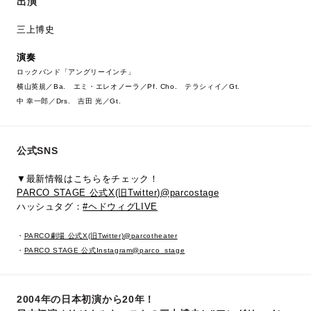
出演
三上博史
演奏
ロックバンド「アングリーインチ」
横山英規／Ba. エミ・エレオノーラ／Pf. Cho. テラシィイ／Gt.
中 幸一郎／Drs. 吉田 光／Gt.
公式SNS
▼最新情報はこちらをチェック！
PARCO STAGE 公式X(旧Twitter)@parcostage
ハッシュタグ：
#ヘドウィグLIVE
・
PARCO劇場 公式X(旧Twitter)@parcotheater
・
PARCO STAGE 公式Instagram@parco_stage
2004年の日本初演から20年！