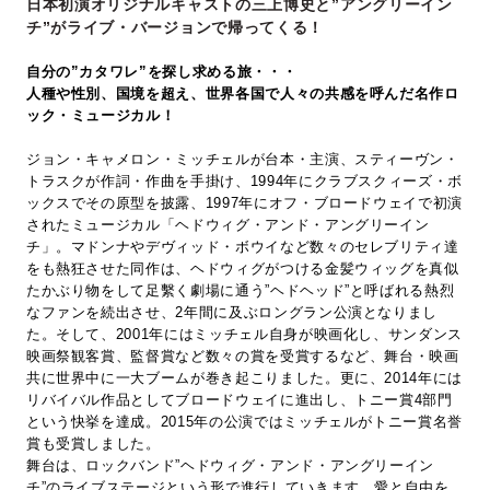
日本初演オリジナルキャストの三上博史と”アングリーイン
チ”がライブ・バージョンで帰ってくる！
自分の”カタワレ”を探し求める旅・・・
人種や性別、国境を超え、世界各国で人々の共感を呼んだ名作ロ
ック・ミュージカル！
ジョン・キャメロン・ミッチェルが台本・主演、スティーヴン・
トラスクが作詞・作曲を手掛け、1994年にクラブスクィーズ・ボ
ックスでその原型を披露、1997年にオフ・ブロードウェイで初演
されたミュージカル「ヘドウィグ・アンド・アングリーイン
チ」。マドンナやデヴィッド・ボウイなど数々のセレブリティ達
をも熱狂させた同作は、ヘドウィグがつける金髪ウィッグを真似
たかぶり物をして足繫く劇場に通う”ヘドヘッド”と呼ばれる熱烈
なファンを続出させ、2年間に及ぶロングラン公演となりまし
た。そして、2001年にはミッチェル自身が映画化し、サンダンス
映画祭観客賞、監督賞など数々の賞を受賞するなど、舞台・映画
共に世界中に一大ブームが巻き起こりました。更に、2014年には
リバイバル作品としてブロードウェイに進出し、トニー賞4部門
という快挙を達成。2015年の公演ではミッチェルがトニー賞名誉
賞も受賞しました。
舞台は、ロックバンド”ヘドウィグ・アンド・アングリーイン
チ”のライブステージという形で進行していきます。愛と自由を