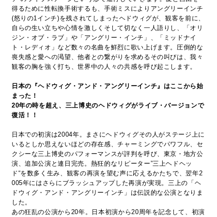
得るために性転換手術するも、手術ミスによりアングリーインチ
(怒りの1インチ)を残されてしまったヘドウィグが、観客を前に、
自らの生い立ちや心情を激しくそして切なく一人語りし、「オリ
ジン・オブ・ラブ」や「アングリー・インチ」、「ミッドナイ
ト・レディオ」など数々の名曲を鮮烈に歌い上げます。圧倒的な
喪失感と愛への渇望、他者との繋がりを求めるその叫びは、我々
観客の胸を強く打ち、世界中の人々の共感を呼び起こします。
日本の『ヘドウィグ・アンド・アングリーインチ』はここから始
まった！
20年の時を超え、三上博史のヘドウィグがライブ・バージョンで
復活！！
日本での初演は2004年。まさにヘドウィグその人がステージ上に
いるとしか思えないほどの存在感、チャーミングでパワフル、セ
クシーな三上博史のパフォーマンスが評判を呼び、東京・地方公
演、追加公演と連日完売。熱狂的なリピーター”三上ヘドヘッ
ド“を数多く生み、観客の再演を望む声に応えるかたちで、翌年2
005年にはさらにブラッシュアップした再演が実現。三上の「ヘ
ドウィグ・アンド・アングリーインチ」は伝説的な公演となりま
した。
あの狂乱の公演から20年。日本初演から20周年を記念して、初演