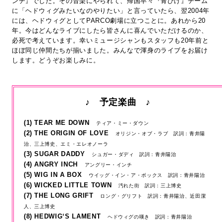
ンチ』でした。その音楽にやられて、帰国早々『青ひげ』チーム
に「ヘドウィグみたいなのやりたい」と言っていたら、翌2004年
には、ヘドウィグとしてPARCO劇場に立つことに。あれから20
年。今はどんなライブにしたら皆さんに喜んでいただけるのか、
必死で考えています。幸いミュージシャンもスタッフも20年前と
ほぼ同じ仲間たちが揃いました。みんなで渾身のライブをお届け
します。どうぞお楽しみに。
♪ 予定楽曲 ♪
(1) TEAR ME DOWN
ティア・ミー・ダウン
(2) THE ORIGIN OF LOVE
オリジン・オブ・ラブ 訳詞：青井陽
治、三上博史、エミ・エレオノーラ
(3) SUGAR DADDY
シュガー・ダディ 訳詞：青井陽治
(4) ANGRY INCH
アングリー・インチ
(5) WIG IN A BOX
ウイッグ・イン・ア・ボックス 訳詞：青井陽治
(6) WICKED LITTLE TOWN
汚れた街 訳詞：三上博史
(7) THE LONG GRIFT
ロング・グリフト 訳詞：青井陽治、近田潔
人、三上博史
(8) HEDWIG‘S LAMENT
ヘドウィグの嘆き 訳詞：青井陽治