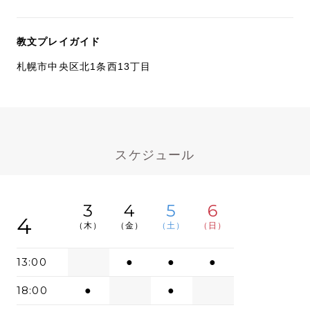
教文プレイガイド
札幌市中央区北1条西13丁目
スケジュール
3
4
5
6
4
（木）
（金）
（土）
（日）
13:00
●
●
●
18:00
●
●