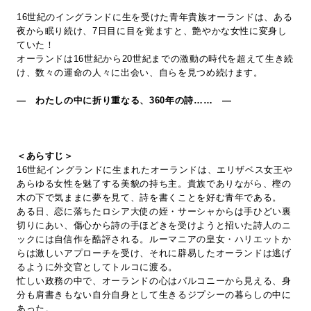
16世紀のイングランドに生を受けた青年貴族オーランドは、ある
夜から眠り続け、7日目に目を覚ますと、艶やかな女性に変身し
ていた！
オーランドは16世紀から20世紀までの激動の時代を超えて生き続
け、数々の運命の人々に出会い、自らを見つめ続けます。
― わたしの中に折り重なる、360年の詩…… ―
＜あらすじ＞
16世紀イングランドに生まれたオーランドは、エリザベス女王や
あらゆる女性を魅了する美貌の持ち主。貴族でありながら、樫の
木の下で気ままに夢を見て、詩を書くことを好む青年である。
ある日、恋に落ちたロシア大使の姪・サーシャからは手ひどい裏
切りにあい、傷心から詩の手ほどきを受けようと招いた詩人のニ
ックには自信作を酷評される。ルーマニアの皇女・ハリエットか
らは激しいアプローチを受け、それに辟易したオーランドは逃げ
るように外交官としてトルコに渡る。
忙しい政務の中で、オーランドの心はバルコニーから見える、身
分も肩書きもない自分自身として生きるジプシーの暮らしの中に
あった。