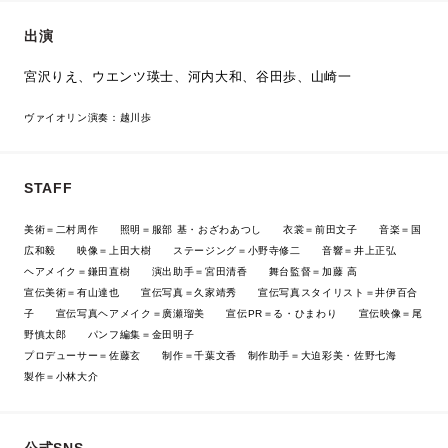
出演
宮沢りえ、ウエンツ瑛士、河内大和、谷田歩、山崎一
ヴァイオリン演奏：越川歩
STAFF
美術＝二村周作 照明＝服部 基・おざわあつし 衣裳＝前田文子 音楽＝国
広和毅 映像＝上田大樹 ステージング＝小野寺修二 音響＝井上正弘
ヘアメイク＝鎌田直樹 演出助手＝宮田清香 舞台監督＝加藤 高
宣伝美術＝有山達也 宣伝写真＝久家靖秀 宣伝写真スタイリスト＝井伊百合
子 宣伝写真ヘアメイク＝廣瀬瑠美 宣伝PR＝る・ひまわり 宣伝映像＝尾
野慎太郎 パンフ編集＝金田明子
プロデューサー＝佐藤玄 制作＝千葉文香 制作助手＝大迫彩美・佐野七海
製作＝小林大介