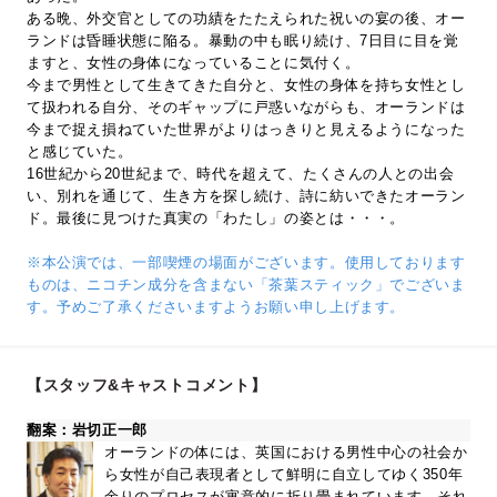
ある晩、外交官としての功績をたたえられた祝いの宴の後、オー
ランドは昏睡状態に陥る。暴動の中も眠り続け、7日目に目を覚
ますと、女性の身体になっていることに気付く。
今まで男性として生きてきた自分と、女性の身体を持ち女性とし
て扱われる自分、そのギャップに戸惑いながらも、オーランドは
今まで捉え損ねていた世界がよりはっきりと見えるようになった
と感じていた。
16世紀から20世紀まで、時代を超えて、たくさんの人との出会
い、別れを通じて、生き方を探し続け、詩に紡いできたオーラン
ド。最後に見つけた真実の「わたし」の姿とは・・・。
※本公演では、一部喫煙の場面がございます。使用しております
ものは、ニコチン成分を含まない「茶葉スティック」でございま
す。予めご了承くださいますようお願い申し上げます。
【スタッフ&キャストコメント】
翻案：岩切正一郎
オーランドの体には、英国における男性中心の社会か
ら女性が自己表現者として鮮明に自立してゆく350年
余りのプロセスが寓意的に折り畳まれています。それ