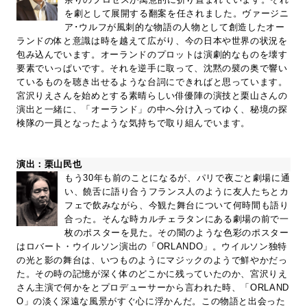
を劇として展開する翻案を任されました。ヴァージニ
ア･ウルフが風刺的な物語の人物として創造したオー
ランドの体と意識は時を越えて広がり、今の日本や世界の状況を
包み込んでいます。オーランドのプロットは演劇的なものを壊す
要素でいっぱいです。それを逆手に取って、沈黙の襞の奥で響い
ているものを聴き出せるような台詞にできればと思っています。
宮沢りえさんを始めとする素晴らしい俳優陣の演技と栗山さんの
演出と一緒に、「オーランド」の中へ分け入ってゆく、秘境の探
検隊の一員となったような気持ちで取り組んでいます。
演出：栗山民也
もう30年も前のことになるが、パリで夜ごと劇場に通
い、饒舌に語り合うフランス人のように友人たちとカ
フェで飲みながら、今観た舞台について何時間も語り
合った。そんな時カルチェラタンにある劇場の前で一
枚のポスターを見た。その闇のような色彩のポスター
はロバート・ウイルソン演出の「ORLANDO」。ウイルソン独特
の光と影の舞台は、いつものようにマジックのようで鮮やかだっ
た。その時の記憶が深く体のどこかに残っていたのか、宮沢りえ
さん主演で何かをとプロデューサーから言われた時、「ORLAND
O」の淡く深遠な風景がすぐ心に浮かんだ。この物語と出会った