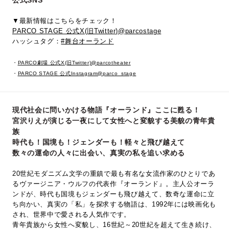
公式SNS
▼最新情報はこちらをチェック！
PARCO STAGE 公式X(旧Twitter)@parcostage
ハッシュタグ：
#舞台オーランド
・
PARCO劇場 公式X(旧Twitter)@parcotheater
・
PARCO STAGE 公式Instagram@parco_stage
現代社会に問いかける物語『オーランド』ここに甦る！
宮沢りえが演じる一夜にして女性へと変貌する美貌の青年貴
族
時代も！国境も！ジェンダーも！軽々と飛び越えて
数々の運命の人々に出会い、真実の私を追い求める
20世紀モダニズム文学の重鎮で最も有名な女流作家のひとりであ
るヴァージニア・ウルフの代表作『オーランド』。主人公オーラ
ンドが、時代も国境もジェンダーも飛び越えて、数奇な運命に立
ち向かい、真実の「私」を探求する物語は、1992年には映画化も
され、世界中で愛される人気作です。
青年貴族から女性へ変貌し、16世紀～20世紀を超えて生き続け、