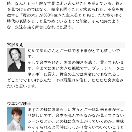
時、なんとも不可解な世界に迷い込んだことを覚えている。答え
を見つけるのではなく、幾度も問うことが求められた。不変を象
徴する「樫の木」が360年生きた主人公とともに、ただ移りゆく
時代の表情をじっと見つめているような印象。そんな詩のよう
な、永遠を描く舞台になればと思う。
宮沢りえ
初めて栗山さんとご一緒できる事がとても嬉しいで
す。
そして台本を頂き、無限の怖さを感じ、震えてもいま
す。今までに無い大きな挑戦です。プレッシャーをエ
ネルギーに変え、舞台の上では何者にでもなれるし、
どこまででもいけるんだ！その飛躍力を信じ、ただただ突き進み
たいと思います。
ウエンツ瑛士
まずこの様に素晴らしい方々とご一緒出来る事が何よ
り嬉しいです。台本を読んでもなかなか見えてこない
シーンなどが、どの様に立ち上がっていくのか。興味
をそそられると同時にしっかり食らいついていこうと