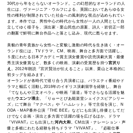
30代から年をとらないオーランド。この幻想的なオーランドの人
生には、ヴァージニア・ウルフによる、英国においてあらゆる女
性の権利が制限されていた社会への風刺的な視点が込められてい
ます。本作では、男性中心の時代から女性が一人の人間として自
立してゆく様子を、演出家・栗山民也の原案、詩人・岩切正一郎
の翻案で鮮明に舞台作品へと落とし込み、現代に甦らせます。
美貌の青年貴族から女性へと変貌し激動の時代を生き抜く・オー
ランド役には、TVドラマ、CM、映画、舞台と多方面で活躍し、
５度にわたる日本アカデミー賞主演女優賞や読売演劇大賞・最優
秀主演女優賞など、数多くの映画、演劇の受賞歴を持つ
宮沢り
え
。2012年朗読『宮沢賢治が伝えること』以来、栗山と本格的に
初タッグを組みます。
オーランドが各時代で巡り合う共演者には、バラエティ番組やド
ラマと幅広く活動し2018年のイギリス演劇留学を経験し、舞台
『てなもんや三文オペラ』や映画『湯道』等でさらなる活躍を魅
せた
ウエンツ瑛士
。「りゅーとぴあ能楽堂シェイクスピアシリー
ズ」にて舞台『マクベス』や『ハムレット』等で主役を演じ、N
ODA・MAP番外公演『THE BEE』などにも出演し俳優としてだ
けでなく企画・演出と多方面で活躍の場を広げるほか、ドラマ
『VIVANT』にも出演した
河内大和
。CM出演・ナレーション・声
優と多岐にわたる経験を持ちドラマ『VIVANT』、『必殺仕事