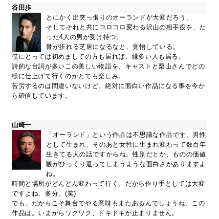
谷田歩
とにかく出突っ張りのオーランドが大変だろう。
そしてそれと共にコロコロ変わる沢山の相手役を、た
った4人の男が受け持つ。
骨が折れる芝居になるなと、覚悟している。
僕にとっては初めましての方も居れば、縁多い人も居る。
詩的な台詞が多いこの美しい物語を、キャストと栗山さんでどの
様に仕上げて行くのかとても楽しみ。
苦労するのは間違いないけど、絶対に面白い作品になる事を今か
ら確信しています。
山崎一
「オーランド」という作品は不思議な作品です。男性
として生まれ、そのあと女性に生まれ変わって数百年
生きてる人の話ですからね。性別だとか、ものの価値
観がひっくり返ってしまうような面白さがありますよ
ね。
時間と場所がどんどん変わって行く。だから作り手としては大変
ですよね、多分。(笑)
でも、だからこそ舞台でやる意味もまたあるんでしょうね、この
作品は。いまからワクワク、ドキドキが止まりません。