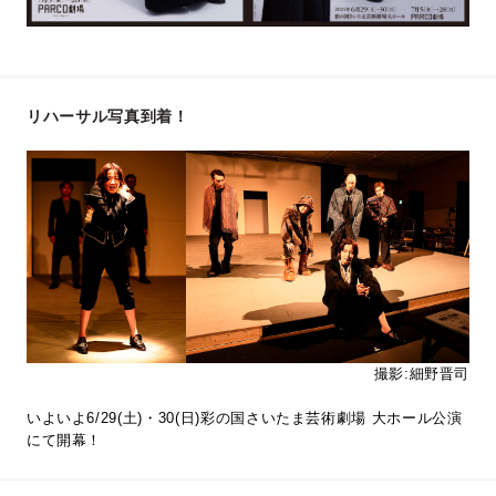
リハーサル写真到着！
撮影:細野晋司
いよいよ6/29(土)・30(日)彩の国さいたま芸術劇場 大ホール公演
にて開幕！