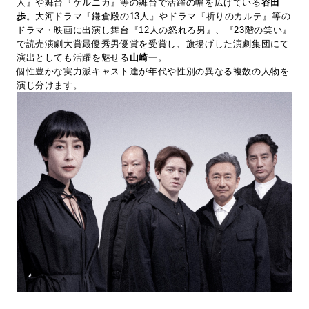
人』や舞台『ゲルニカ』等の舞台で活躍の幅を広げている
谷田
歩
。大河ドラマ『鎌倉殿の13人』やドラマ『祈りのカルテ』等の
ドラマ・映画に出演し舞台『12人の怒れる男』、『23階の笑い』
で読売演劇大賞最優秀男優賞を受賞し、旗揚げした演劇集団にて
演出としても活躍を魅せる
山崎一
。
個性豊かな実力派キャスト達が年代や性別の異なる複数の人物を
演じ分けます。