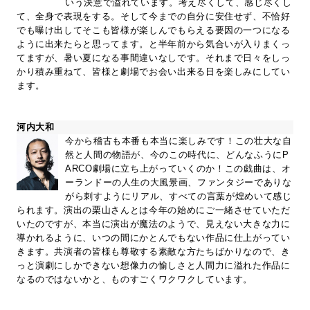
いう決意で溢れています。考え尽くして、感じ尽くし
て、全身で表現をする。そして今までの自分に安住せず、不恰好
でも曝け出してそこも皆様が楽しんでもらえる要因の一つになる
ように出来たらと思ってます。と半年前から気合いが入りまくっ
てますが、暑い夏になる事間違いなしです。それまで日々をしっ
かり積み重ねて、皆様と劇場でお会い出来る日を楽しみにしてい
ます。
河内大和
今から稽古も本番も本当に楽しみです！この壮大な自
然と人間の物語が、今のこの時代に、どんなふうにP
ARCO劇場に立ち上がっていくのか！この戯曲は、オ
ーランドーの人生の大風景画、ファンタジーでありな
がら刺すようにリアル、すべての言葉が煌めいて感じ
られます。演出の栗山さんとは今年の始めにご一緒させていただ
いたのですが、本当に演出が魔法のようで、見えない大きな力に
導かれるように、いつの間にかとんでもない作品に仕上がってい
きます。共演者の皆様も尊敬する素敵な方たちばかりなので、き
っと演劇にしかできない想像力の愉しさと人間力に溢れた作品に
なるのではないかと、ものすごくワクワクしています。