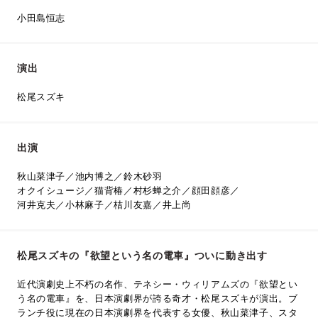
小田島恒志
演出
松尾スズキ
出演
秋山菜津子／池内博之／鈴木砂羽
オクイシュージ／猫背椿／村杉蝉之介／顔田顔彦／
河井克夫／小林麻子／桔川友嘉／井上尚
松尾スズキの『欲望という名の電車』ついに動き出す
近代演劇史上不朽の名作、テネシー・ウィリアムズの『欲望とい
う名の電車』を、日本演劇界が誇る奇才・松尾スズキが演出。ブ
ランチ役に現在の日本演劇界を代表する女優、秋山菜津子、スタ