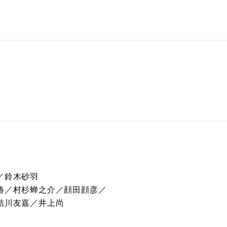
／鈴木砂羽
椿／村杉蝉之介／顔田顔彦／
桔川友嘉／井上尚