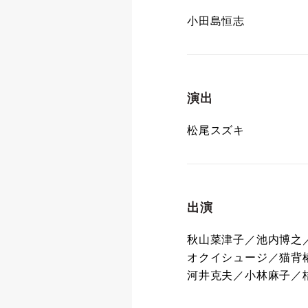
小田島恒志
演出
松尾スズキ
出演
秋山菜津子／池内博之
オクイシュージ／猫背
河井克夫／小林麻子／