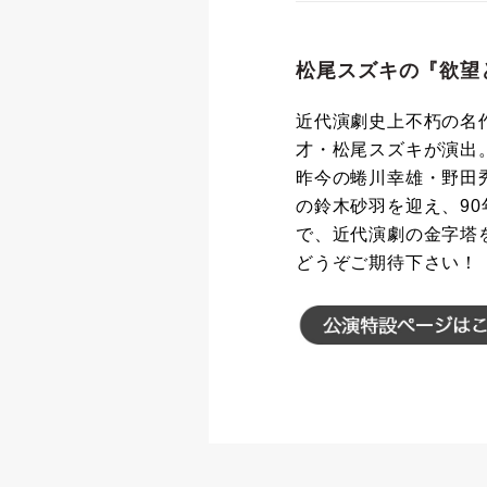
松尾スズキの『欲望
近代演劇史上不朽の名
才・松尾スズキが演出
昨今の蜷川幸雄・野田
の鈴木砂羽を迎え、9
で、近代演劇の金字塔
どうぞご期待下さい！