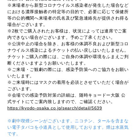
※来場者から新型コロナウイルス感染者が発生した場合など
における濃厚接触者の特定等の目的で、必要に応じて保健所
等の公的機関へ来場者の氏名及び緊急連絡先が提供され得る
場合がございます。
※2枚でご購入されたお客様は、状況によっては連席でご案
内できない場合がございます。予めご了承ください。
※公演中止の場合を除き、お客様の体調不良および新型コロ
ナウイルス感染によるチケットの払い戻しはいたしません。
チケットご購入の際には、ご自身の体調や環境をふまえご判
断くださいますようお願いいたします。
※ご来場・ご観劇の際には、感染予防策へのご協力をお願い
いたします。
※ご来場時にはマスクの着用を必須とさせていただく場合が
ございます。
※会場での感染予防対策の詳細は、随時キョードー大阪 公
式サイトにてご案内致しますので、ご確認ください。
https://kyodo-osaka.co.jp/search/detail/5639
※劇中喫煙シーンがございます。ニコチン、タールを含まな
い電子タバコを小道具として使用しております。煙は水蒸気
です。