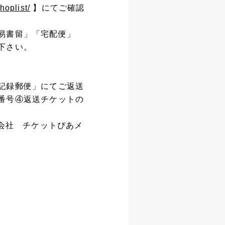
shoplist/
】にてご確認
易書留」「宅配便」
下さい。
記録郵便」にてご返送
番号④返送チケットの
株式会社 チケットぴあメ
。