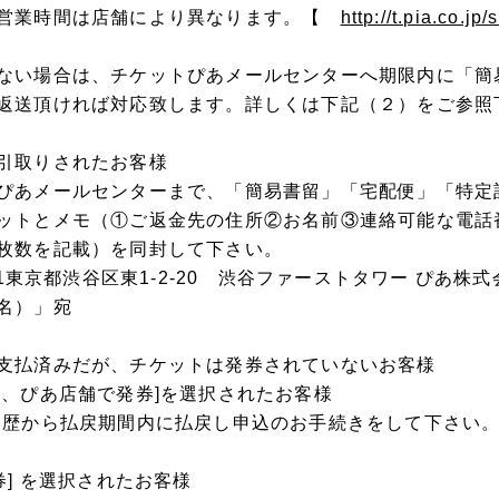
の営業時間は店舗により異なります。【
http://t.pia.co.jp/
ない場合は、チケットぴあメールセンターへ期限内に「簡
返送頂ければ対応致します。詳しくは下記（２）をご参照
引取りされたお客様
ぴあメールセンターまで、「簡易書留」「宅配便」「特定
ットとメモ（①ご返金先の住所②お名前③連絡可能な電話
枚数を記載）を同封して下さい。
011東京都渋谷区東1-2-20 渋谷ファーストタワー ぴあ
名）」宛
支払済みだが、チケットは発券されていないお客様
ス、ぴあ店舗で発券]を選択されたお客様
履歴から払戻期間内に払戻し申込のお手続きをして下さい
券] を選択されたお客様