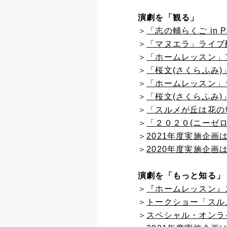
演劇を「観る」
＞
「志の輔らくご in 
＞
「マヌエラ」ライブ
＞
「ホームレッスン」
＞
「桜文(さくらふみ
＞
「ホームレッスン」
＞
「桜文(さくらふみ)
＞
「スルメが丘は花の
＞
「２０２０(ニーゼ
＞
2021年度実施企
＞
2020年度実施企
演劇を「もっと知る」
＞
『ホームレッスン』
＞
トークショー「スル
＞
スペシャル・オンラ