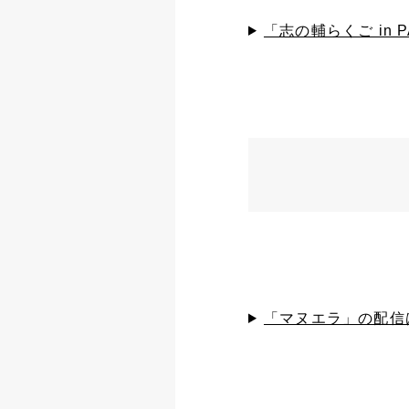
「志の輔らくご in
「マヌエラ」の配信