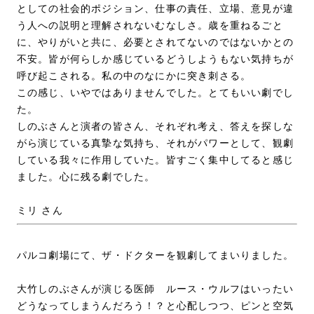
としての社会的ポジション、仕事の責任、立場、意見が違
う人への説明と理解されないむなしさ。歳を重ねるごと
に、やりがいと共に、必要とされてないのではないかとの
不安。皆が何らしか感じているどうしようもない気持ちが
呼び起こされる。私の中のなにかに突き刺さる。
この感じ、いやではありませんでした。とてもいい劇でし
た。
しのぶさんと演者の皆さん、それぞれ考え、答えを探しな
がら演じている真摯な気持ち、それがパワーとして、観劇
している我々に作用していた。皆すごく集中してると感じ
ました。心に残る劇でした。
ミリ さん
パルコ劇場にて、ザ・ドクターを観劇してまいりました。
大竹しのぶさんが演じる医師 ルース・ウルフはいったい
どうなってしまうんだろう！？と心配しつつ、ピンと空気