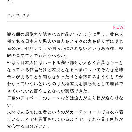
た。
こぶち さん
NEW!
観る側の想像力が試される作品だったように思う。黄色人
種である日本人が黒人や白人をメイクの力を借りずに演じ
るのが、セリフでしか明らかにされないというある種、極
限の見立てとでも言うべきか。
やはり日本人にはハードル高い部分が大きく言葉もキーと
なっている作品だけど差別となる言葉についてそんな意味
合いがあることが知らなかったりと暗黙知のようなものが
わかっていないというのは人種差別を肌感覚として理解で
きていないと言うことなのが実感できた。
二幕のディベートのシーンなどは迫力があり目が逸らせな
い。
人間である前に医者というのがカーテンコールで白衣を着
ていることでも実証されているようで、それを見て何故か
安心する自分がいた。