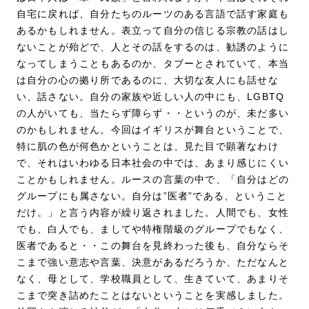
自宅に戻れば、自分たちのルーツのある言語で話す家庭も
あるかもしれません。表立って自分の信じる宗教の話はし
ないことが殆どで、人とその話をするのは、勧誘のように
なってしまうこともあるのか、タブーとされていて、本当
は自分の心の拠り所であるのに、大切な友人にも話せな
い、話さない。自分の家族や近しい人の中にも、LGBTQ
の人がいても、当たらず障らず・・というのが、未だ多い
のかもしれません。今回はイギリスが舞台ということで、
特に肌の色が何色かということは、見た目で顕著なわけ
で、それはいわゆる日本社会の中では、あまり感じにくい
ことかもしれません。ルースの言葉の中で、「自分はどの
グループにも属さない。自分は”医者”である、ということ
だけ。」と言う内容が繰り返されました。人間でも、女性
でも、白人でも、ましてや特権階級のグループでもなく、
医者であると・・この舞台を見終わった後も、自分ならそ
こまで強い意志や言葉、決意があるだろうか、ただなんと
なく、母として、学校職員として、生きていて、あまりそ
こまで突き詰めたことはないということを実感しました。