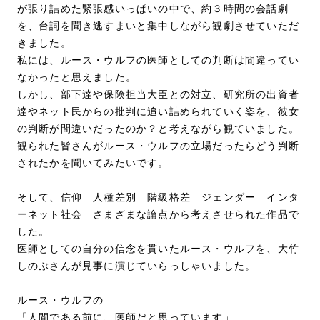
が張り詰めた緊張感いっぱいの中で、約３時間の会話劇
を、台詞を聞き逃すまいと集中しながら観劇させていただ
きました。
私には、ルース・ウルフの医師としての判断は間違ってい
なかったと思えました。
しかし、部下達や保険担当大臣との対立、研究所の出資者
達やネット民からの批判に追い詰められていく姿を、彼女
の判断が間違いだったのか？と考えながら観ていました。
観られた皆さんがルース・ウルフの立場だったらどう判断
されたかを聞いてみたいです。
そして、信仰 人種差別 階級格差 ジェンダー インタ
ーネット社会 さまざまな論点から考えさせられた作品で
した。
医師としての自分の信念を貫いたルース・ウルフを、大竹
しのぶさんが見事に演じていらっしゃいました。
ルース・ウルフの
「人間である前に、医師だと思っています」