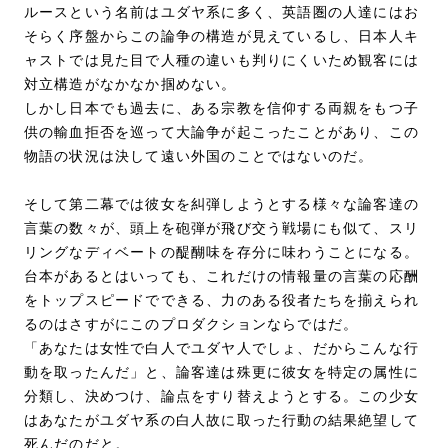
ルースという名前はユダヤ系に多く、英語圏の人達にはお
そらく序盤からこの論争の構造が見えているし、日本人キ
ャストでは見た目で人種の違いも判りにくいため観客には
対立構造がなかなか掴めない。
しかし日本でも過去に、ある宗教を信仰する両親をもつ子
供の輸血拒否を巡って大論争が起こったことがあり、この
物語の状況は決して遠い外国のことではないのだ。
そして第二幕では彼女を糾弾しようとする様々な論客達の
言葉の数々が、頭上を砲弾が飛び交う戦場にも似て、スリ
リングなディベートの醍醐味を存分に味わうことになる。
台本があるとはいっても、これだけの情報量の言葉の応酬
をトップスピードでできる、力のある役者たちを揃えられ
るのはさすがにこのプロダクションならではだ。
「あなたは女性で白人でユダヤ人でしょ、だからこんな行
動を取ったんだ」と、論客達は殊更に彼女を特定の属性に
分類し、決めつけ、論点をすり替えようとする。この少女
はあなたがユダヤ系の白人故に取った行動の結果絶望して
死んだのだと。