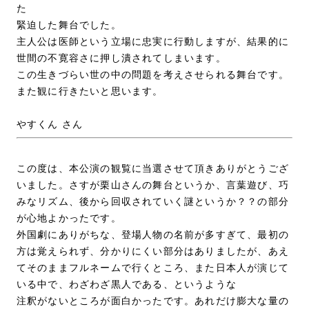
た
緊迫した舞台でした。
主人公は医師という立場に忠実に行動しますが、結果的に
世間の不寛容さに押し潰されてしまいます。
この生きづらい世の中の問題を考えさせられる舞台です。
また観に行きたいと思います。
やすくん さん
この度は、本公演の観覧に当選させて頂きありがとうござ
いました。さすが栗山さんの舞台というか、言葉遊び、巧
みなリズム、後から回収されていく謎というか？？の部分
が心地よかったです。
外国劇にありがちな、登場人物の名前が多すぎて、最初の
方は覚えられず、分かりにくい部分はありましたが、あえ
てそのままフルネームで行くところ、また日本人が演じて
いる中で、わざわざ黒人である、というような
注釈がないところが面白かったです。あれだけ膨大な量の