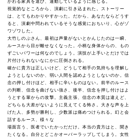
かわる家具を選び、連動しているように感じる。
視覚的なところから、演劇に引き込まれた。ストーリー
は、とてもわかりやすかった。だから、あなたならどうす
ると、演劇中問われているそうな感覚におちいり、心がゾ
ワゾワした。
大竹しのぶさん、最初は声量がないとかんじたのは一瞬、
ルースから目が離せなくなった。小柄な身体からの、もの
ずごいパワーは何なのでしょう。演技が上手いとだけでは
片付けられないなにかに圧倒される。
確かに貴方は正しいけど、どうして相手の気持ちを理解し
ようとしないのか、弱い人間を認めようとしないのか。信
念の押し付けほど、相手に辛いものはない。前半のルース
の判断、信念を曲げない強さ、後半、信念を押し付けはよ
うとする輩からの攻撃。主義主張、信念の本質は違えど、
どちらも大差がないように見えてくる怖さ。大きな声を上
げた人、多勢が勝利し、少数派は痛めつけられる。幻と会
話するルース、様々な
場面言う、医者でいたかっだだけ。本当の貴方はと、聞き
たくなる。自分とどこかオーバーラップしてしまう。女性