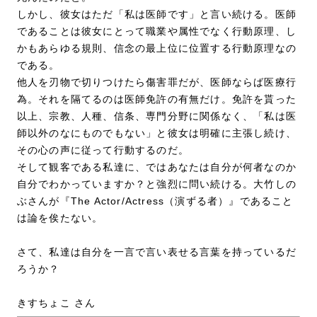
しかし、彼女はただ「私は医師です」と言い続ける。医師
であることは彼女にとって職業や属性でなく行動原理、し
かもあらゆる規則、信念の最上位に位置する行動原理なの
である。
他人を刃物で切りつけたら傷害罪だが、医師ならば医療行
為。それを隔てるのは医師免許の有無だけ。免許を貰った
以上、宗教、人種、信条、専門分野に関係なく、「私は医
師以外のなにものでもない」と彼女は明確に主張し続け、
その心の声に従って行動するのだ。
そして観客である私達に、ではあなたは自分が何者なのか
自分でわかっていますか？と強烈に問い続ける。大竹しの
ぶさんが『The Actor/Actress（演ずる者）』であること
は論を俟たない。
さて、私達は自分を一言で言い表せる言葉を持っているだ
ろうか？
きすちょこ さん