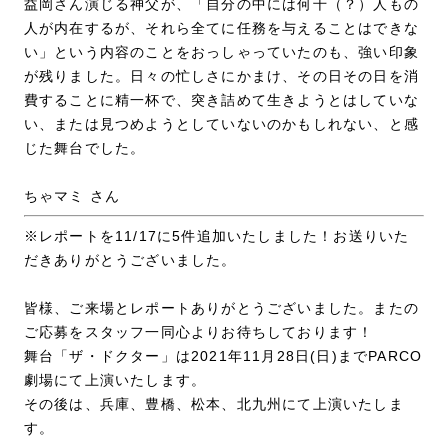
益岡さん演じる神父が、「自分の中には何千（？）人もの
人が内在するが、それら全てに任務を与えることはできな
い」という内容のことをおっしゃっていたのも、強い印象
が残りました。日々の忙しさにかまけ、その日その日を消
費することに精一杯で、突き詰めて生きようとはしていな
い、または見つめようとしていないのかもしれない、と感
じた舞台でした。
ちゃマミ さん
※レポートを11/17に5件追加いたしました！お送りいた
だきありがとうございました。
皆様、ご来場とレポートありがとうございました。またの
ご応募をスタッフ一同心よりお待ちしております！
舞台「ザ・ドクター」は2021年11月28日(日)までPARCO
劇場にて上演いたします。
その後は、兵庫、豊橋、松本、北九州にて上演いたしま
す。