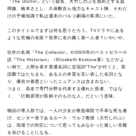
『The Doctor』という題名、大竹しのぶを始めとする益
岡徹、橋本さとし、久保酎吉ら強力なキャスト陣、それだ
けの予備知識で私は週末のパルコ劇場の客席にいた。
このタイトルでまずは何を思うだろう。TVドラマにある
ような究極の名医？世界に名の轟く第一人者？いやいや。
往年の名画『The Collector』や2005年のベストセラー小
説『The Historian』（Elizabeth Kostova著）などがよ
い例で、人間を表す普通名詞に定冠詞"The"が付くと、英
語圏ではたちまち、ある人の本質を言い表した名詞とな
り、優劣や善悪といったニュアンスは含まれない。
つまり、高名で専門分野を代表する優れた医者、ではな
く、「行動原理が医師そのものな人」だという意味。
物語の導入部では、一人の少女が救急病院で不幸な死を遂
げ、センター長であるルース・ウルフ教授（大竹しのぶ）
は、現場での対応について思ってもみなかった激しい非難
を浴びることになる。