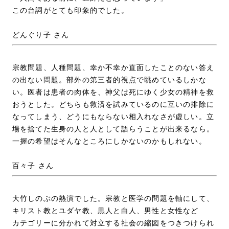
この台詞がとても印象的でした。
どんぐり子 さん
宗教問題、人種問題、幸か不幸か直面したことのない答え
の出ない問題。部外の第三者的視点で眺めているしかな
い。医者は患者の肉体を、神父は死にゆく少女の精神を救
おうとした。どちらも救済を試みているのに互いの排除に
なってしまう、どうにもならない相入れなさが虚しい。立
場を捨てた生身の人と人として語らうことが出来るなら。
一握の希望はそんなところにしかないのかもしれない。
百々子 さん
大竹しのぶの熱演でした。宗教と医学の問題を軸にして、
キリスト教とユダヤ教、黒人と白人、男性と女性など
カテゴリーに分かれて対立する社会の縮図をつきつけられ