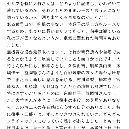
セリフを特に大竹さんは、どのように記憶し、かみ砕いて
演じているのか、それともそのままルースと言う人になり
切っているから、湧き出てくる言葉なのか。ただし、
ある種早口で、抑揚の少ない一本調子の話し方をルースが
するため、あまりに長いセリフであると、前半は観ている
私の頭が固くなるというか、眠気に襲われた時間帯もあり
ました。
無機質な必要最低限のセット、それが研究所内や自宅であ
るとわかるように展開していくことも面白かったです。大
竹さん以外にも、橋本さとし、久保酎吉、明星真由美、床
嶋佳子、益岡徹さんのような百戦錬磨の方々の舞台は圧巻
で、また若く新しい息吹を感じる、村川絵梨、橋本淳、宮
崎秋人、那須凜、天野はなさんたちの演技も鮮烈でした。
特にさすがだと感じたのは、床嶋佳子、益岡徹さんでし
た。大竹さんが本当に「主役中の主役」の芝居でありなが
ら、このお二人の存在感に安心する自分がありました。特
に後半（二部）は、ずっとひきつけられていき、どんどん
クライマックスになっていく感じがありました。ともすれ
ば日本人は「単一民族」と言われますが、本当はそれぞれ