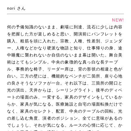
nori さん
NEW!
何の予備知識のないまま、劇場に到達、流石に少しは内容
を把握した方が楽しめると思い、開演前にパンフレットを
購入、粗筋を頭に入れた。宗教、人種、性差別、ジェンダ
ー、人権などかなり硬派な物語と知り、仕事帰りの身、途
中睡魔に襲われないか自信のないまま幕は開いた。舞台美
術はとてもシンプル。中央の象徴的な真っ白な長テーブ
ル、事務的な椅子、リーダー席は、背の形状の相違と色が
白い。三方の壁には、機能的なベンチが二箇所、座り心地
の良さそうなソファが一台。それ以下は、三箇所の開口と
光の演出。天井からは、シーリングライト。後半のディベ
ートの場面のみ、一変する。家具のデザインをしているか
らか、家具が気になる。医療施設と自宅の場面転換だけで
なく、家具のセレクト、配置、中央のテーブルの回転、光
の差し込む角度、演者のポジション、全てに意味があるの
でしょうし、それが気になる。ルースの心情に応じて、か