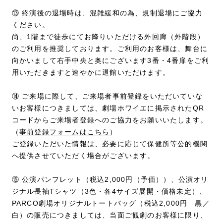
⑬ 終演後の退場時は、混雑緩和の為、規制退場にご協力
ください。
尚、1階まで徒歩にてお降りいただける外回廊（外階段）
のご利用を推奨しております。ご利用のお客様は、舞台に
向かいまして右手中央と奥にございます3番・4番扉をご利
用いただきますと速やかに退館いただけます。
⑭ ご来場に際して、ご来場者事前登録をいただいていな
いお客様につきましては、劇場ホワイエに掲示されたQR
コードからご来場者登録へのご協力をお願いいたします。
（
事前登録フォームはこちら
）
ご登録いただいた情報は、必要に応じて保健所等公的機関
へ提供させていただく場合がございます。
⑮ 公演パンフレット（税込2,000円（予価））、公演オリ
ジナル長袖Tシャツ（3色・各4サイズ展開・価格未定）、
PARCO劇場オリジナルトートバッグ（税込2,000円 黒／
白）の販売につきましては、当面ご観劇のお客様に限り、