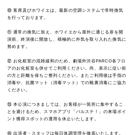
⑩ 客席及びホワイエは、最新の空調システムで常時換気
を行っております。
⑪ 通常の換気に加え、ホワイエから屋外に通じる扉を開
演前、終演後に開放し、積極的に外気を取り入れた換気に
努めます。
⑫ お化粧室の混雑緩和のため、劇場外渋谷PARCO各フロ
アのお化粧室も併せてご利用ください。尚、表示に従い前
の方と距離を保ちご整列ください。またご利用後は手指の
消毒や、抗菌マット（消毒マット）での靴裏消毒にご協力
ください。
⑬ 本公演につきましては、お客様が一箇所に集中するこ
とを避けるため、スマホアプリ「パルステ！」の来場ポイ
ント獲得スポットの運用を休止いたします。
⑭ 出演者・スタッフは毎日体調管理を徹底いたします。