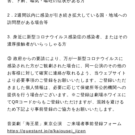
害、下痢、嘔気・嘔吐の症状がある方
2．2週間以内に感染が引き続き拡大している国・地域への
訪問歴がある場合等
3. 身近に新型コロナウイルス感染症の感染者、またはその
濃厚接触者がいらっしゃる方
③ 政府からの要請により、万が一新型コロナウイルスに
感染された方がご観劇された場合に、同一公演のその他の
お客様に対して確実に連絡が取れるよう、当ウェブサイト
より必要事項のご登録をお願いいたします。ご登録いただ
きました個人情報は、必要に応じて保健所等公的機関への
提供を行う場合がございます。※ご登録は劇場ホワイエに
てQRコードからもご登録いただけますが、混雑を避ける
ため下記より事前登録のご協力をお願いいたします。
音楽劇「海王星」東京公演 ご来場者事前登録フォーム
https://questant.jp/q/kaiousei_jizen