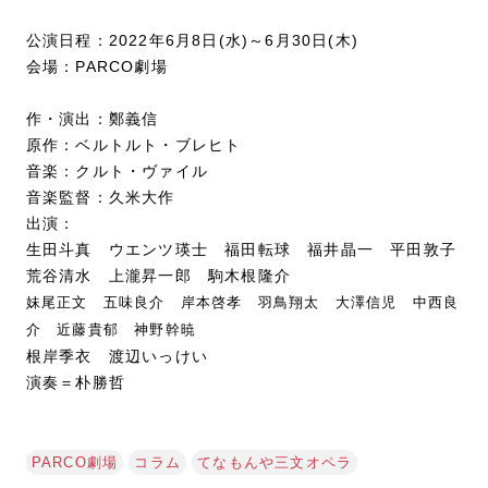
公演日程：2022年6月8日(水)～6月30日(木)
会場：PARCO劇場
作・演出：鄭義信
原作：ベルトルト・ブレヒト
音楽：クルト・ヴァイル
音楽監督：久米大作
出演：
生田斗真 ウエンツ瑛士 福田転球 福井晶一 平田敦子
荒谷清水 上瀧昇一郎 駒木根隆介
妹尾正文 五味良介 岸本啓孝 羽鳥翔太 大澤信児 中西良
介 近藤貴郁 神野幹暁
根岸季衣 渡辺いっけい
演奏＝朴勝哲
PARCO劇場
コラム
てなもんや三文オペラ