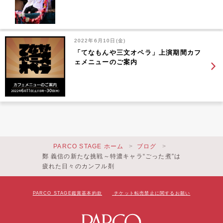
2022年6月10日(金)
「てなもんや三文オペラ」上演期間カフ
ェメニューのご案内
PARCO STAGE ホーム
ブログ
鄭 義信の新たな挑戦～特濃キャラ“ごった煮”は
疲れた日々のカンフル剤
PARCO STAGE鑑賞基本約款
チケット転売禁止に関するお願い