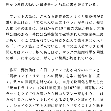
理かつ皮肉の効いた最終景へと巧みに書き替えている。
ブレヒトの筆に、さらなる創作を加えようと鄭義信が名
乗りを上げた。『てなもんや三文オペラ』がそれだ。登場
人物はそのままに、敗戦から約10年後の大阪が舞台。大阪
城公園のある一帯には当時空襲で破壊された大阪砲兵工廠
があり、そこに埋もれている屑鉄を盗んで売りさばく人々
を「アパッチ族」と呼んでいた。今作の主人公マックと仲
間たちはアパッチ族であるほか、マックの結婚相手を同性
のポールにするなど、鄭らしい翻案が施されている。
作家・鄭義信は、在日コリアンである自身のルーツと
「弱者（マイノリティ）への視線」を常に創作の軸に置
く。数々の演劇賞を総なめにし、自身で映画化も果たした
『焼肉ドラゴン』（2011年初演）は1970年、国有地にバ
ラックを立てて住み着いた在日コリアン一家を中心に、は
み出し者たちがたくましく生きる姿を笑いと涙のうちに描
く。シェイクスピアを大胆に翻案した『泣くロミオと怒る