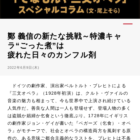
鄭 義信の新たな挑戦～特濃キャ
ラ“ごった煮”は
疲れた日々のカンフル剤
2022年6月9日(木)
ドイツの劇作家、演出家ベルトルト・ブレヒトによる
『三文オペラ』（1928年初演）は、クルト・ヴァイルの
音楽の魅力も相まって、今も世界中で上演され続けている
人気作だ。善良な人間は一人も登場せず、登場人物の多く
は盗賊か娼婦か乞食という徹底ぶり。1728年にイギリス
の劇作家ジョン・ゲイが書いた『ベガーズ（乞食）・オペ
ラ』がモチーフで、社会とオペラの構造両方を風刺する原
作の、ある意味ご都合主義的なラストを、ブレヒトは不条