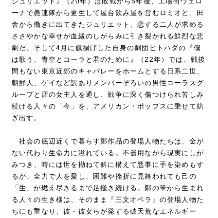
ジュリエット』（20年）は敗戦から5年後、工場街ヴェロ
ーナで愚連隊から更生して屋台飲み屋を営むロミオと、田
舎から働きに出てきたジュリエット、恋する二人が求める
ささやかな幸せが血縁のしがらみに引き裂かれる鮮烈な悲
劇だ。そして4月に旗揚げした自身の劇団ヒトハダの『僕
は歌う、青空とコーラと君のために』（22年）では、戦後
間もない東京近郊のキャバレーをホームとする日系二世、
朝鮮人、ゲイなど訳ありメンバーぞろいの男性コーラスグ
ループと店の女主人を通し、戦争に深く傷つけられ苦しみ
続ける人々の「今」を、アメリカン・ポップスに乗せて紡
ぎ出す。
社会の底辺近くで暮らす鄭作品の登場人物たちは、金が
ない代わり生命力に溢れている。不器用ながら現実にしが
みつき、時には世を拗ねて斜に構えて悪事に手を染めもす
るが、全力で人を愛し、困難や挫折に見舞われても己の
「生」が燃え尽きるまで足掻き続ける。鄭の筆から生まれ
る人々の生き様は、そのまま『三文オペラ』の登場人物た
ちにも重なり、彼・彼女らが発する破天荒なエネルギー