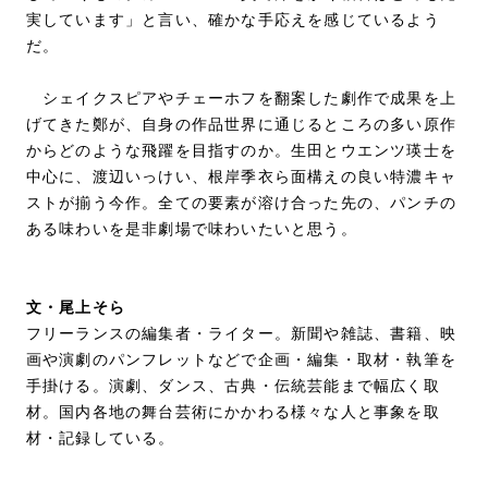
実しています」と言い、確かな手応えを感じているよう
だ。
シェイクスピアやチェーホフを翻案した劇作で成果を上
げてきた鄭が、自身の作品世界に通じるところの多い原作
からどのような飛躍を目指すのか。生田とウエンツ瑛士を
中心に、渡辺いっけい、根岸季衣ら面構えの良い特濃キャ
ストが揃う今作。全ての要素が溶け合った先の、パンチの
ある味わいを是非劇場で味わいたいと思う。
文・尾上そら
フリーランスの編集者・ライター。新聞や雑誌、書籍、映
画や演劇のパンフレットなどで企画・編集・取材・執筆を
手掛ける。演劇、ダンス、古典・伝統芸能まで幅広く取
材。国内各地の舞台芸術にかかわる様々な人と事象を取
材・記録している。