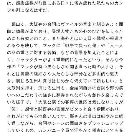
は、感染症禍が前提にある日々に倦み疲れた私たちのカン
フル剤になるはずだ。
鄭曰く、大阪弁の台詞はヴァイルの音楽と馴染みよく面
白い効果が出ており、登場人物たちの心のひだを伝えるた
めにも有効とのこと。また海外とはいえ日々戦禍が報道さ
れる今を映して、マックに「戦争で負った傷」や「人一人
の命の重さに対する苦悩」などの背景を加えたことによ
り、キャラクターがより重層的になったという。そんな今
作の「マックが持つ男らしさや開き直った時の大胆さ、そ
れとは裏腹の繊細さや人たらしな部分など多面的な魅力
を、演じる生田斗真ははじめから備えていて頼もしい」と
太鼓判を押す。演じる生田も、全編関西弁の台詞や鄭の笑
いへのこだわりの強さに翻弄されながらも創作を楽しんで
いる様子で、「大阪公演での客席の反応は気になりますが
（笑）、感情と関西弁の言葉がピタッと合う瞬間があり、
それがとても心地良いんです。鄭さんの演出は細やかに繰
り返しながら、台詞やシーンの面白さをブラッシュアップ
していくもの。カンパニー全員で汗をかく稽古はとても充