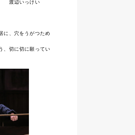
。 渡辺いっけい
居に、穴をうがつため
う、切に切に願ってい