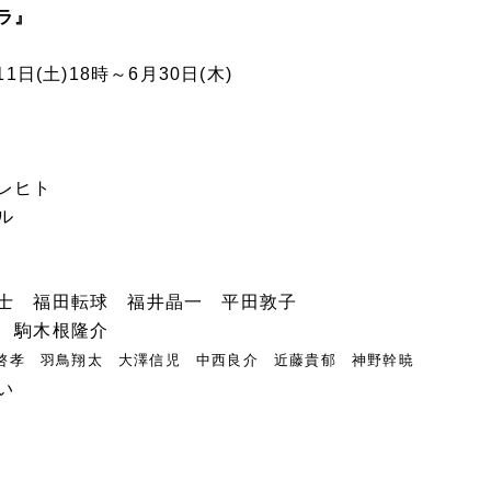
ラ』
1日(土)18時～6月30日(木)
レヒト
ル
士 福田転球 福井晶一 平田敦子
 駒木根隆介
啓孝 羽鳥翔太 大澤信児 中西良介 近藤貴郁 神野幹暁
い