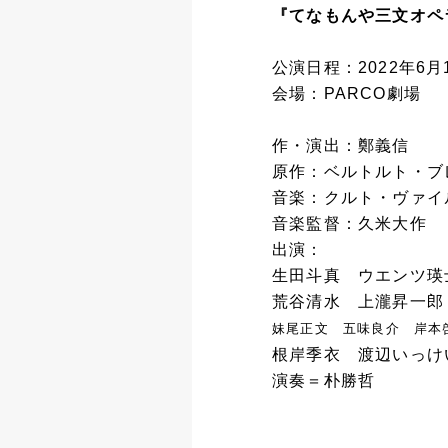
『てなもんや三文オペ
公演日程：2022年6月1
会場：PARCO劇場
作・演出：鄭義信
原作：ベルトルト・ブ
音楽：クルト・ヴァイ
音楽監督：久米大作
出演：
生田斗真 ウエンツ瑛
荒谷清水 上瀧昇一郎
妹尾正文 五味良介 岸本
根岸季衣 渡辺いっけ
演奏＝朴勝哲