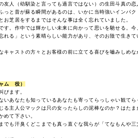
の友人（幼馴染と言っても過言ではない）の生田斗真の恋
ふっと昔が蘇る瞬間があるのは、いかに当時強いインパク
とお芝居をするまではそんな事は全く忘れていました。
です。作中では輝かしい未来に向かって思いを馳せる。今
忘れる」という素晴らしい能力があり、そのお陰で生きて
なキャストの方々とお客様の前に立てる喜びを嚙みしめな
ャム 役）
叫びます。
ないあなたも知っているあなたも寄ってらっしゃい観てら
じる主人公マックは只の女ったらしの泥棒なのか？はたま
かめて下さい。
までも汗臭くどこまでも真っ直ぐな我らが「てなもんや三