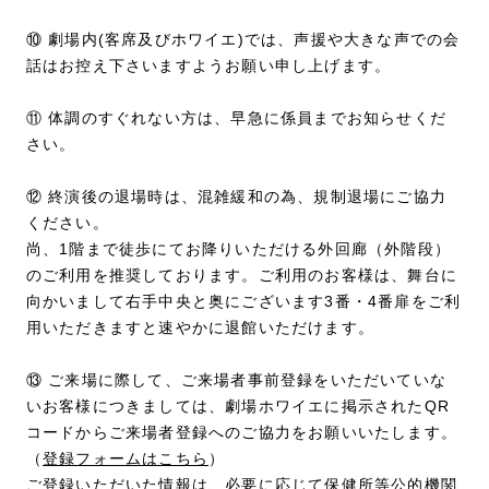
⑩ 劇場内(客席及びホワイエ)では、声援や大きな声での会
話はお控え下さいますようお願い申し上げます。
⑪ 体調のすぐれない方は、早急に係員までお知らせくだ
さい。
⑫ 終演後の退場時は、混雑緩和の為、規制退場にご協力
ください。
尚、1階まで徒歩にてお降りいただける外回廊（外階段）
のご利用を推奨しております。ご利用のお客様は、舞台に
向かいまして右手中央と奥にございます3番・4番扉をご利
用いただきますと速やかに退館いただけます。
⑬ ご来場に際して、ご来場者事前登録をいただいていな
いお客様につきましては、劇場ホワイエに掲示されたQR
コードからご来場者登録へのご協力をお願いいたします。
（
登録フォームはこちら
）
ご登録いただいた情報は、必要に応じて保健所等公的機関