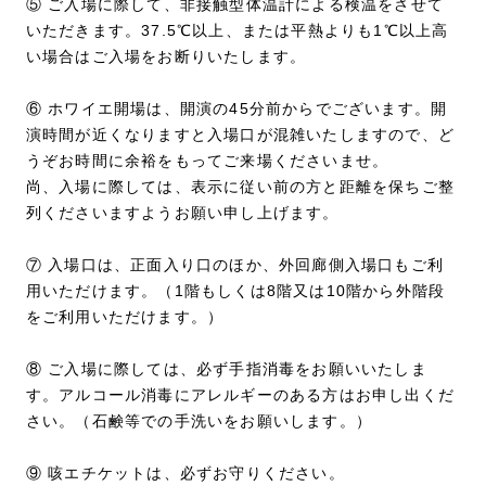
⑤ ご入場に際して、非接触型体温計による検温をさせて
いただきます。37.5℃以上、または平熱よりも1℃以上高
い場合はご入場をお断りいたします。
⑥ ホワイエ開場は、開演の45分前からでございます。開
演時間が近くなりますと入場口が混雑いたしますので、ど
うぞお時間に余裕をもってご来場くださいませ。
尚、入場に際しては、表示に従い前の方と距離を保ちご整
列くださいますようお願い申し上げます。
⑦ 入場口は、正面入り口のほか、外回廊側入場口もご利
用いただけます。（1階もしくは8階又は10階から外階段
をご利用いただけます。）
⑧ ご入場に際しては、必ず手指消毒をお願いいたしま
す。アルコール消毒にアレルギーのある方はお申し出くだ
さい。（石鹸等での手洗いをお願いします。）
⑨ 咳エチケットは、必ずお守りください。