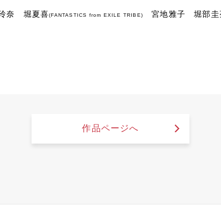
玲奈 堀夏喜
宮地雅子 堀部圭
(FANTASTICS from EXILE TRIBE)
作品ページへ