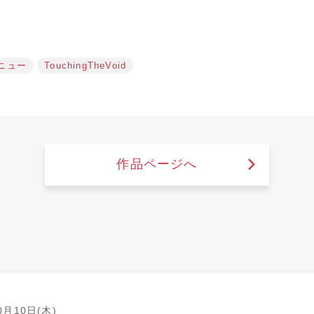
ニュー
TouchingTheVoid
作品ページへ
0月10日(木)