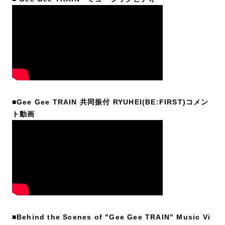
■Gee Gee TRAIN 共同振付 RYUHEI(BE:FIRST)コメン
ト動画
■Behind the Scenes of "Gee Gee TRAIN" Music Vi