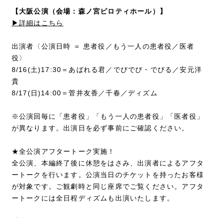
【大阪公演（会場：森ノ宮ピロティホール）】
▶詳細はこちら
出演者〈公演日時 ＝ 患者役／もう一人の患者役／医者
役〉
8/16(土)17:30＝あばれる君／でびでび・でびる／安元洋
貴
8/17(日)14:00＝菅井友香／千春／ディズム
※公演回毎に「患者役」「もう一人の患者役」「医者役」
が異なります。出演日を必ず事前にご確認ください。
★全公演アフタートーク実施！
全公演、本編終了後に休憩をはさみ、出演者によるアフタ
ートークを行います。公演当日のチケットを持ったお客様
が対象です。ご観劇時と同じ座席でご覧ください。アフタ
ートークには全日程ディズムも出演いたします。