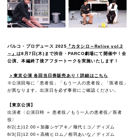
パルコ・プロデュース 2025
『カタシロ～Relive vol.2
～』
は8月7日(木)まで渋谷・PARCO劇場
にて開催中！全
公演、本編終了後アフタートークを実施いたします！
＞東京公演 各回当日券販売あり！詳細はこちら
※公演回毎に「患者役」「もう一人の患者役」「医者役」
が異なります。出演日を必ず事前にご確認ください。
【東京公演】
出演者〈公演日時 ＝ 患者役／もう一人の患者役／医者
役〉
8/2(土)12:00＝加藤シゲアキ／堰代ミコ／ディズム
8/3(日)12:00＝高橋ヒロム／相羽あいな／ディズム