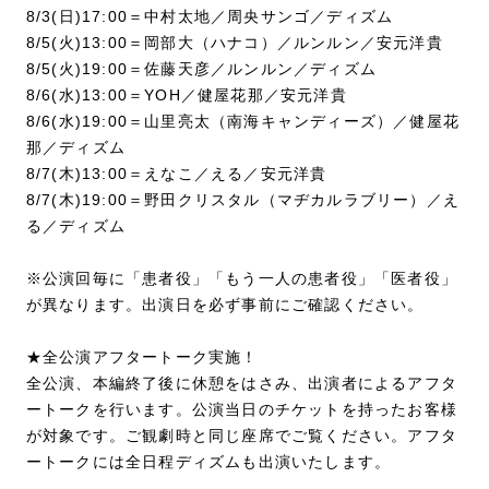
8/3(日)17:00＝中村太地／周央サンゴ／ディズム
8/5(火)13:00＝岡部大（ハナコ）／ルンルン／安元洋貴
8/5(火)19:00＝佐藤天彦／ルンルン／ディズム
8/6(水)13:00＝YOH／健屋花那／安元洋貴
8/6(水)19:00＝山里亮太（南海キャンディーズ）／健屋花
那／ディズム
8/7(木)13:00＝えなこ／える／安元洋貴
8/7(木)19:00＝野田クリスタル（マヂカルラブリー）／え
る／ディズム
※公演回毎に「患者役」「もう一人の患者役」「医者役」
が異なります。出演日を必ず事前にご確認ください。
★全公演アフタートーク実施！
全公演、本編終了後に休憩をはさみ、出演者によるアフタ
ートークを行います。公演当日のチケットを持ったお客様
が対象です。ご観劇時と同じ座席でご覧ください。アフタ
ートークには全日程ディズムも出演いたします。