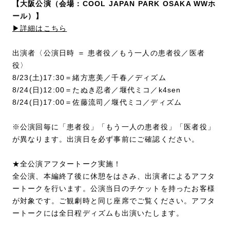
【大阪公演（会場：COOL JAPAN PARK OSAKA WWホ
ール）】
▶詳細はこちら
出演者〈公演日時 ＝ 患者役／もう一人の患者役／医者
役〉
8/23(土)17:30＝緒方恵美／千春／ディズム
8/24(日)12:00＝たぬき忍者／堰代ミコ／k4sen
8/24(日)17:00＝佐藤流司／堰代ミコ／ディズム
※公演回毎に「患者役」「もう一人の患者役」「医者役」
が異なります。出演日を必ず事前にご確認ください。
★全公演アフタートーク実施！
全公演、本編終了後に休憩をはさみ、出演者によるアフタ
ートークを行います。公演当日のチケットを持ったお客様
が対象です。ご観劇時と同じ座席でご覧ください。アフタ
ートークには全日程ディズムも出演いたします。