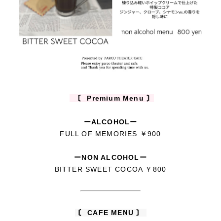
〘 Premium Menu 〙
ーALCOHOLー
FULL OF MEMORIES ￥900
ーNON ALCOHOLー
BITTER SWEET COCOA ￥800
〘 CAFE MENU 〙