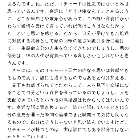
あるんですよね。ただ、リチャードは性悪ではないと私は
思っているんです。台詞に『どうせ俺なんて』とあるよう
に、どこか卑屈さや嫉妬心があって。この醜い容姿にかか
わらず愛情を受けて育っていれば俺はこうはならなかっ
た、という思いを感じる。だから、自分が受けてきた処遇
に対抗する武器として頭の回転の速さや詭弁を身に着け
て、一生懸命自分の人生を立ててきたのでしょうし。悪の
部分は、彼の人生が背負っている哀しさかもしれないと思
うんです」
さらには、そのリチャード三世の内なる思いは共感でき
るものであり、誰にも通ずるものでもあると付け加える。
「見下され虐げられてきたからこそ、人を見下す立場にな
ることで自分という存在を保っているのでしょうし。人を
支配できているという彼の高揚感はわからなくはないんで
す。身近な話に置き換えると、誰かと話しているときに自
分の意見が通った瞬間や論破できた瞬間って気持ち良くな
るもので。自分はそうじゃないと思い込んでいますけど、
リチャードが持つものは、実は誰にでもある部分ではない
かと思っています」