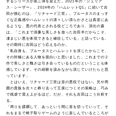
するシリーズが第三弾を迎えた。2021年の『ジュリア
ス・シーザー』、2024年の『ハムレットQ1』に続いて吉
田が挑むのは、『リチャード三世』。ブルータスのまっす
ぐな正義感やハムレットの凛々しい清らかさとは真逆にあ
るような、悪の代表とされる役どころであり、演出の森
は、「これまで清廉な美しさを放った吉田羊だからこそ、
凄まじい悪を体現できると確信している」と語っている。
その期待に吉田はどう応えるのか。
「私自身も、ブルータスとハムレットを演じたからこそ、
その対極にある人物を面白いと思いました。これまでの２
作で美しさと醜さは引き合っているものだということも体
感しています。その経験を汲みながら演じていけたらと思
っています」
とはいえ、リチャード三世は並の悪役ではない。兄や周
囲の貴族を次々と葬り去って王座につくその策略は、巧み
で残虐で震え上がるほど。だが、それも吉田はこう分析す
る。
「周りを蹂躙して、あっという間に首を切っていって、そ
れをまるで椅子取りゲームのように楽しんでいるところが