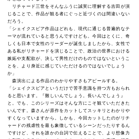
リチャード三世をそんなふうに誠実に理解する吉田が演
じることで、作品が観る者にぐっと近づくのは間違いない
だろう。
「シェイクスピア作品はどれも、現代に通じる普遍的なテ
ーマが流れていると思うんですけども。今回はとくに、奇
しくも日本で女性のリーダーが誕生しましたから、女性で
ある私がリチャードを演じることで、政治の世界における
嫉妬や支配欲が、決して男性だけのものではないというこ
とを、より身近に感じていただけるのではないでしょう
か」
森演出による作品のわかりやすさもアピールする。
「シェイクスピアというだけで苦手意識を持つ方もおられ
ると思います。『難しいんでしょう。長いんでしょう』
と。でも、このシリーズはそんな方にこそ観ていただきた
いんです。森さんが原作をカットしてスッキリとわかりや
すくなっていますから。しかも、今回カットしたのがリチ
ャードの残虐性を最も象徴しているシーンだったりするん
ですけど、それを誰かの台詞で伝えることで、より想像力