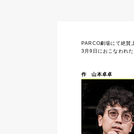
PARCO劇場にて絶賛
3月9日におこなわれ
作 山本卓卓