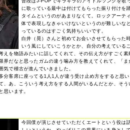
普段はJ-POPでキラキラのアイドルソングを歌
に歌っている最中は付けてもらった振り付けを
タイムというのがあまりなくて。ロックアーテ
体で表現しなきゃいけないというのが難しいな
っているのはすごく気持ちいいです。
白井（晃）さんと初めてお会いさせてもらった
いう風にしていこうかとか、自分の考えている
考えを物語みたいに話してくれて、その伝え方がすごく素
限界だなと思ったガムの違う噛み方を教えてくれて、「ま
囲気で稽古が進んでいきました。
多分客席に座ってる1人1人が違う受け止め方をすると思
て、あ、こういう考え方をする人間がいるんだとか、そう
と思います。
今回僕が演じさせていただくエートという役は
しいというか。やっぱりこの世界にいる身とし