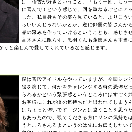
は、稽古が好きということ。「もう一回、もう
に喜んで！という感じで、回を重ねるごとにア
した。私自身もその姿を見ていると、よりこう
らいいんじゃないかとか、逆に俳優の皆さんか
品の深みを作っていけるということも、感じさ
髙木さんに限らず、黒羽くんも蓮佛さんも本当
かりと楽しんで愛してくれているなと感じます。
僕は普段アイドルをやっていますが、今回ジン
役を演じて、何かをチャレンジする時の恐怖だ
られるかという緊張感というところにはすごく
お客様にこれが僕の気持ちだと思われてしまう
はちょっと怖いです。ジンとは違うことを思う
もあったので、観てくださる方にジンの気持ち
うところもあるよというのは先にお伝えしたい