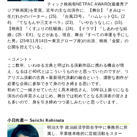
ティック映画祭NETPAC AWARD(最優秀ア
ジア映画賞)を受賞。近年の主な出演作に、【舞台】『きみは一
生だれかのバーター』(25)、『台風23号』『ハムレットQ1』(2
4)、『てなもんや三文オペラ』(23)、『いやおうなしに』(15)、
【映画】『くすぶりの狂騒曲』(24)、【ドラマ】『しあわせな結
婚』(25・EX)、などがある。現在、舞台『すべての幸運を手にし
た男』(25年11月14日〜東京グローブ座)の出演、映画『金髪』の
公開を控えている。
＜コメント＞
ここ数年、いわゆる古典と呼ばれる演劇作品に携わる機会が増
え、なるほど40代とはこういうものかと思っていたのですが、リ
アリズム演劇の古典＋最新現代演劇の融合という、濃密な創作が
必要な企画に参加できて身の引き締まる思いです。
初めてご一緒させていただく髙木雄也さん、10年以上振りになる
演出の白井晃さんはじめ、舞台では初めてとなる共演者の皆さま
も多いので、身を引き締めつつ楽しみたいと思っています。
小日向星一 Seiichi Kohinata
明治大学 政治経済学部在学中に事務所に所
属し、卒業後本格的に芸能活動をスター