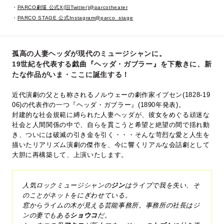
・
PARCO劇場 公式X(旧Twitter)@parcotheater
・
PARCO STAGE 公式Instagram@parco_stage
孤高の人妻ヘッダが現代のミュージシャンに。
19世紀を代表する戯曲『ヘッダ・ガブラー』を下敷きに、新
たな作品がいま・ここに誕生する！
近代演劇の父とも称されるノルウェーの劇作家イプセン(1828-19
06)の代表作の一つ『ヘッダ・ガブラー』(1890年発表)。
封建的な社会規範に縛られた人妻ヘッダが、彼女をめぐる頑迷な
社会と人間関係の中で、自らを貫こうと希望と絶望の間で揺れ動
き、ついには破滅の引き金を引く・・・そんな苛烈な愛と人生を
描いたリアリズム演劇の傑作を、今に響くリアルな会話劇として
大胆に再構築して、上演いたします。
人気ロックミュージシャンの
ジン
はライブで我を失い、そ
のことがネットをにぎわせている。
窓からライムの木が見える芸能事務所。事務所の社長はジ
ンの妻でもある
ショウコ
だ。