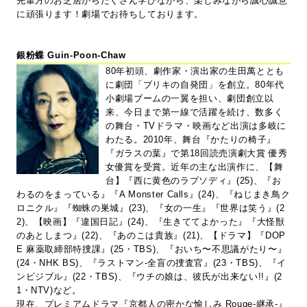
先輩方のお芝居からたくさん学びながら、楽しみながら誠心誠意
に頑張ります！劇場でお待ちしております。
銀粉蝶 Guin-Poon-Chaw
80年初頭、劇作家・演出家の生田萬ととも
に劇団「ブリキの自発団」を創立。80年代
小劇場ブームの一翼を担い、劇団創立以
来、今日まで第一線で活躍を続け、数多く
の舞台・TVドラマ・映画など出演は多岐に
わたる。2010年、舞台『かたりの椅子』
『ガラスの葉』で第18回読売演劇大賞 優秀
女優賞を受賞。近年の主な出演作に、【舞
台】『西に黄色のラプソディ』(25)、『お
わるのをまっている』『A Monster Calls』(24)、『ねじまき鳥ク
ロニクル』『蜘蛛の巣城』(23)、『女の一生』『世界は笑う』(2
2)、【映画】『違国日記』(24)、『生きててよかった』『大怪獣
のあとしまつ』(22)、『あのこは貴族』(21)、【ドラマ】『DOP
E 麻薬取締部特捜課』(25・TBS)、『おいち〜不思議がたり〜』
(24・NHK BS)、『ラストマン-全盲の捜査官』(23・TBS)、『イ
ンビジブル』(22・TBS)、『ウチの娘は、彼氏が出来ない!!』(2
1・NTV)など。
現在、プレミアムドラマ『京都人の密かな愉しみ Rouge-継承-』