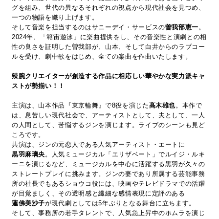
グを組み、世代の異なるそれぞれの視点から現代社会を見つめ、
一つの物語を織り上げます。
そして音楽を担当するのはサニーデイ・サービスの
曽我部恵一
。
2024年、「範宙遊泳」に楽曲提供をし、その音楽性と演劇との相
性の良さを証明した曽我部が、山本、そして白井からのラブコー
ルを受け、劇中歌をはじめ、全ての楽曲を作曲いたします。
辣腕クリエイターが創造する作品に相応しい華やかな実力派キャ
ストが勢揃い！！
主演は、山本作品『東京輪舞』で8役を演じた
髙木雄也
。本作で
は、息苦しい現代社会で、アーティストとして、夫として、一人
の人間として、苦悩するジンを演じます。ライブのシーンも見ど
ころです。
共演は、ジンの元恋人である人気アーティスト・エートに
黒羽麻璃央
。人気ミュージカル「エリザベート」でルイジ・ルキ
ーニを演じるなど、ミュージカルを中心に活躍する黒羽が久々の
ストレートプレイに挑みます。ジンの妻であり所属する芸能事務
所の社長でもあるショウコ役には、映画やテレビドラマでの活躍
が目覚ましく、その透明感と繊細な感情表現に定評のある
蓮佛美沙子
が現代劇としては5年ぶりとなる舞台に立ちます。
そして、事務所の若手タレントで、人気急上昇中のホムラを演じ