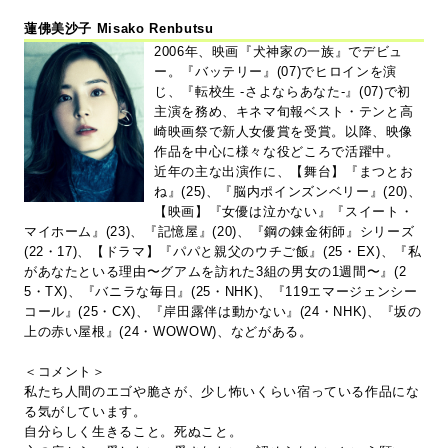
蓮佛美沙子 Misako Renbutsu
2006年、映画『犬神家の一族』でデビュ
ー。『バッテリー』(07)でヒロインを演
じ、『転校生 -さよならあなた-』(07)で初
主演を務め、キネマ旬報ベスト・テンと高
崎映画祭で新人女優賞を受賞。以降、映像
作品を中心に様々な役どころで活躍中。
近年の主な出演作に、【舞台】『まつとお
ね』(25)、『脳内ポインズンベリー』(20)、
【映画】『女優は泣かない』『スイート・
マイホーム』(23)、『記憶屋』(20)、『鋼の錬金術師』シリーズ
(22・17)、【ドラマ】『パパと親父のウチご飯』(25・EX)、『私
があなたといる理由〜グアムを訪れた3組の男女の1週間〜』(2
5・TX)、『バニラな毎日』(25・NHK)、『119エマージェンシー
コール』(25・CX)、『岸田露伴は動かない』(24・NHK)、『坂の
上の赤い屋根』(24・WOWOW)、などがある。
＜コメント＞
私たち人間のエゴや脆さが、少し怖いくらい宿っている作品にな
る気がしています。
自分らしく生きること。死ぬこと。