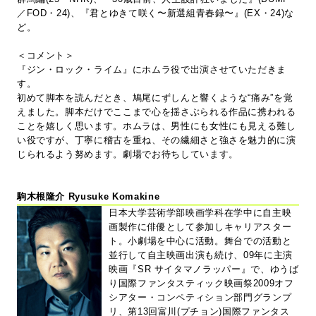
／FOD・24)、『君とゆきて咲く〜新選組青春録〜』(EX・24)な
ど。
＜コメント＞
『ジン・ロック・ライム』にホムラ役で出演させていただきま
す。
初めて脚本を読んだとき、鳩尾にずしんと響くような“痛み”を覚
えました。脚本だけでここまで心を揺さぶられる作品に携われる
ことを嬉しく思います。ホムラは、男性にも女性にも見える難し
い役ですが、丁寧に稽古を重ね、その繊細さと強さを魅力的に演
じられるよう努めます。劇場でお待ちしています。
駒木根隆介 Ryusuke Komakine
日本大学芸術学部映画学科在学中に自主映
画製作に俳優として参加しキャリアスター
ト。小劇場を中心に活動。舞台での活動と
並行して自主映画出演も続け、09年に主演
映画『SR サイタマノラッパー』で、ゆうば
り国際ファンタスティック映画祭2009オフ
シアター・コンペティション部門グランプ
リ、第13回富川(プチョン)国際ファンタス