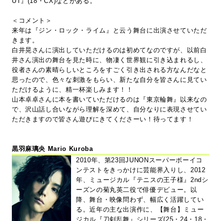
UT』(18・CX)などがある。
＜コメント＞
来年は『ジン・ロック・ライム』と云う舞台に出演させていただ
きます。
白井晃さんに演出していただけるのは初めてなのですが、以前白
井さん演出の舞台を見た時に、物凄く世界観に引き込まれるし、
役者さんの素晴らしいところをすごく引き出される方なんだなと
思ったので、色々な刺激をもらい、新たな自分を皆さんに見てい
ただけるように、精一杯楽しみます！！
山本卓卓さんに本を書いていただけるのは『東京輪舞』以来なの
で、沢山話し合いながら理解を深めて、自分なりに表現させてい
ただきますので皆さん遊びにきてくださーい！待ってます！
黒羽麻璃央 Mario Kuroba
2010年、第23回JUNONスーパーボーイコ
ンテストをきっかけに芸能界入りし、2012
年、ミュージカル『テニスの王子様』2ndシ
ーズンの菊丸英二役で俳優デビュー。以
降、舞台・映像問わず、幅広く活躍してい
る。近年の主な出演作に、【舞台】ミュー
ジカル『刀剣乱舞』シリーズ(25・24・18・