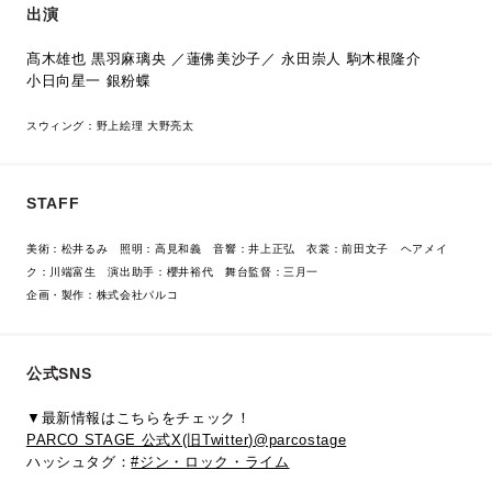
出演
髙木雄也 黒羽麻璃央 ／蓮佛美沙子／
永田崇人
駒木根隆介
小日向星一
銀粉蝶
スウィング：野上絵理 大野亮太
STAFF
美術：松井るみ 照明：高見和義 音響：井上正弘 衣裳：前田文子 ヘアメイ
ク：川端富生 演出助手：櫻井裕代 舞台監督：三月一
企画・製作：株式会社パルコ
公式SNS
▼最新情報はこちらをチェック！
PARCO STAGE 公式X(旧Twitter)@parcostage
ハッシュタグ：
#ジン・ロック・ライム