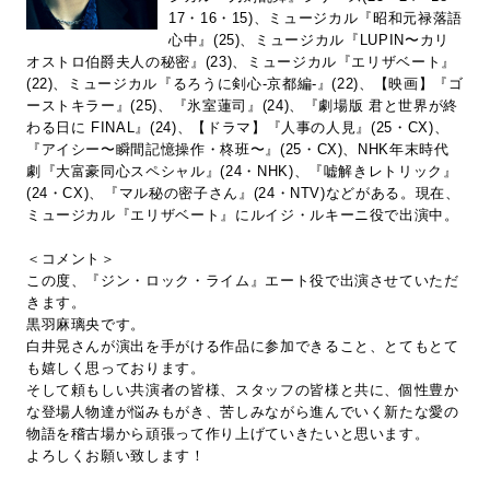
17・16・15)、ミュージカル『昭和元禄落語
心中』(25)、ミュージカル『LUPIN〜カリ
オストロ伯爵夫人の秘密』(23)、ミュージカル『エリザベート』
(22)、ミュージカル『るろうに剣心-京都編-』(22)、【映画】『ゴ
ーストキラー』(25)、『氷室蓮司』(24)、『劇場版 君と世界が終
わる日に FINAL』(24)、【ドラマ】『人事の人見』(25・CX)、
『アイシー〜瞬間記憶操作・柊班〜』(25・CX)、NHK年末時代
劇『大富豪同心スペシャル』(24・NHK)、『嘘解きレトリック』
(24・CX)、『マル秘の密子さん』(24・NTV)などがある。現在、
ミュージカル『エリザベート』にルイジ・ルキーニ役で出演中。
＜コメント＞
この度、『ジン・ロック・ライム』エート役で出演させていただ
きます。
黒羽麻璃央です。
白井晃さんが演出を手がける作品に参加できること、とてもとて
も嬉しく思っております。
そして頼もしい共演者の皆様、スタッフの皆様と共に、個性豊か
な登場人物達が悩みもがき、苦しみながら進んでいく新たな愛の
物語を稽古場から頑張って作り上げていきたいと思います。
よろしくお願い致します！