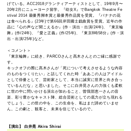
げている。ACC2018グランティアーティストとして、19年9月〜
20年2月にニューヨーク留学。『幼女X』でBangkok Theatre Fe
stival 2014 最優秀脚本賞と最優秀作品賞を受賞。『バナナの花
は食べられる』(23年)で第66回岸田國士戯曲賞を受賞。近年の作
品に『心の声など聞こえるか』(作・演出・出演/24年)、『東京輪
舞』(作/24年)、『愛と正義』(作/25年)、『東京8時58分』(作・演
出・出演/25年)など。
＜コメント＞
『東京輪舞』に続き、PARCOさんと髙木さんとのご縁に感謝で
す。
キックオフの際に髙木さんが「死について考えさせるような内容
のものをつくりたい」と話してくれた時「ああこの人はアイドル
として俳優として、芸術家として、本当に誠実に世界と向き合っ
ているんだな」と思いました。そこに白井晃さんの力強くも柔軟
に世の中に問いかける演出が加わること、曽我部恵一さんの音
楽、彩り豊かなキャスト陣、総合芸術としての底力が立ち現れる
でしょう。この世の中を、この生命を、私はまだ諦めていませ
ん。この劇と、観客と、未来を信じているので。
【演出】 白井晃 Akira Shirai