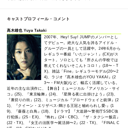
キャストプロフィール・コメント
髙木雄也 Yuya Takaki
2007年、Hey! S
a
y! JUMPのメンバーとし
てデビュー。絶大な人気を誇るアイドル・
グループの一員として活躍中。24年6月から
レギュラー番組『いたジャン！』(CX)がス
タート。ソロとしても『所さんの学校では
教えてくれないそこんトコロ！』(18〜・T
X)、雑誌「Fine」レギュラーモデル(20〜2
4)、ラジオ『髙木雄也のYOU YAKAI』(2
3〜・FM大阪)など、幅広く活躍している。
近年の主な出演作に、【舞台】ミュージカル『アメリカン・サイ
コ』(25)、『東京輪舞』(24)、『星降る夜に出掛けよう』(23)、
『裏切りの街』(22)、ミュージカル『ブロードウェイと銃弾』(2
1)、『クイーン・エリザベス-輝ける王冠と秘められし愛-』(1
9)、『薔薇と白鳥』(18)、【ドラマ】『大追跡〜警視庁SSBC強
行犯係』(25・EX)、『怖れ』(24・CBC)、『ザ・タクシー飯店』
(22・TX)、『女王の法医学〜屍活師〜2』(22・TX)、『FINAL C