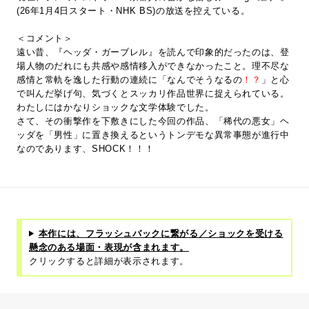
(26年1月4日スタート・NHK BS)の放送を控えている。
＜コメント＞
遠い昔、『ヘッダ・ガーブレル』を読んで印象的だったのは、登
場人物のだれにも共感や感情移入ができなかったこと。理不尽な
感情と常軌を逸した行動の連続に「なんでそうなるの
！？
」と心
で叫んだ挙げ句、気づくとスッカリ作品世界に捉えられている。
わたしにはかなりショックな文学体験でした。
さて、その衝撃作を下敷きにした今回の作品、「稀代の悪女」ヘ
ッダを「男性」に置き換えるというトンデモな異常事態が進行中
なのであります、SHOCK！！！
本作には、フラッシュバックに繋がる／ショックを受ける
懸念のある場面・表現が含まれます。
クリックすると詳細が表示されます。