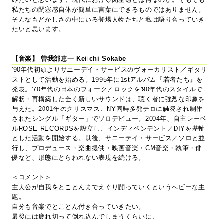
私たちの閉塞感自体が簡単に言葉にできるものではありません。
そんなもどかしさの中にいる登場人物たちと私は語り合っていき
たいと思います。
【音楽】 曽我部恵一 Keiichi Sokabe
'90年代初頭よりサニーデイ・サービスのヴォーカリスト／ギタリ
ストとして活動を始める。1995年に1stアルバム『若者たち』を
発表。'70年代の日本のフォーク／ロックを'90年代のスタイルで
解釈・再構築した全く新しいサウンドは、聴く者に強烈な印象を
与えた。2001年のクリスマス、NY同時多発テロに触発され制作
されたシングル「ギター」でソロデビュー。2004年、自主レーベ
ルROSE RECORDSを設立し、インディペンデント／DIYを基軸
とした活動を開始する。以後、サニーデイ・サービス／ソロと並
行し、プロデュース・楽曲提供・映画音楽・CM音楽・執筆・俳
優など、形態にとらわれない表現を続ける。
＜コメント＞
主人公が自我をとことんまでえぐり闘っていくというヘビーな主
題。
自分も音楽でとことん付き合っていきたい。
最後には疲れ切って倒れ込んでしまうくらいに。