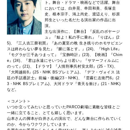
ト。舞台・ドラマ・映画などで活躍。舞台
においては、白井晃、串田和美、長塚圭
史、根本宗子、鴻上尚史、渡辺えり、杉原
邦生といった名だたる演出家の作品に出
演。
主な出演作に、【舞台】『反乱のボヤージ
ュ』『鯨よ！私の手に乗れ』『りぼん』(2
5)、『三人吉三廓初買』『あの夏至の晩 生き残りのホモサピエン
スは終わらない夢を見た』『腑に落とす。』(24)、『High Life』
『モグラが三千あつまって』『宝飾時計』(23)、【映画】『Chim
e』(24)、『君は永遠にそいつらより若い』『サマーフィルムに
のって』(21)、【ドラマ】『人情刑事呉村安太郎』(25・TX)、
『大岡越前8』(25・NHK BSプレミアム)、『デフ・ヴォイス 法
廷の手話通訳士』前編・後編(23・NHK)、『雲霧仁左衛門6』(2
3・NHK BSプレミアム)、大河ドラマ『青天を衝け』(21・NHK)
など。
＜コメント＞
いつか立ってみたいと思っていたPARCO劇場に素敵な皆様とご
一緒に立てること、とても嬉しく思います。
山本さんの脚本が白井さんの演出で、どんな舞台に作られていく
のか、今からワクワクしています。