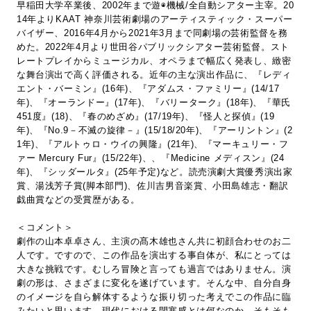
早稲田大学卒業後、2002年まで遊◉機械/全自動シアター主宰。20
14年よりKAAT 神奈川芸術劇場のアーティスティック・スーパー
バイザー、2016年4月から2021年3月まで同劇場の芸術監督を務
めた。2022年4月より世田谷パブリックシアター芸術監督。スト
レートプレイからミュージカル、オペラまで幅広く発表し、緻密
な舞台演出で高く評価される。近年の主な演出作品に、『レディ
エント・バーミン』(16年)、『アダムス・ファミリー』(14/17
年)、『オーランドー』(17年)、『バリーターク』(18年)、『華氏
451度』(18)、『春のめざめ』(17/19年)、『怪人と探偵』(19
年)、『No.9－不滅の旋律－』(15/18/20年)、『アーリントン』(2
1年)、『アルトゥロ・ウイの興隆』(21年)、『マーキュリー・フ
ァー Mercury Fur』(15/22年)、、『Medicine メディスン』(24
年)、『シッダールタ』(25年予定)など。読売演劇大賞優秀演出家
賞、湯浅芳子賞(脚本部門)、佐川吉男音楽賞、小田島雄志・翻訳
戯曲賞などの受賞歴がある。
＜コメント＞
劇作の山本卓卓さん、主演の髙木雄也さん共に初顔合わせのお二
人です。ですので、この作品を演出する事自体が、私にとっては
大きな挑戦です。むしろ冒険と言っても過言ではありません。演
劇の形は、さまざまに変化を遂げています。そんな中、自分自身
のイメージを自ら解体するような振り切った考えでこの作品に臨
みたいと思います。現代における閉塞感とは何なのか。そもそも