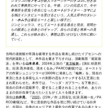
ショウコの母
アキコ
が新人マネージャーの
トゴシ
に付き添
われて事務所にやってくる。午後、ジンの元恋人で、今や
事務所を背負う存在になった
エート
がライター・
コマ
によ
る独占インタビューを受けるという。人気上昇中のタレン
ト・
ホムラ
は最近エートと親しい様子だ。
ジンとショウコ、そしてエートを巡る過去と現在、世間か
らの眼差しと自身とのギャップ、自らの立場と将来への見
通し。これらが絡み合い、事態は思いがけない方向に動い
ていく。
当時の道徳観や常識を破壊する作品を発表し続けたイプセンへの
現代的返歌として、本作品を書き下ろすのは、演劇集団「範宙遊
泳」を率いる
山本卓卓
。2024年上演の『
東京輪舞
』(演出:杉原邦
生、出演:髙木雄也、清水くるみ／PARCO劇場)では、オーストリ
アの作家シュニッツラーが1900年に発表した『輪舞』を、現在の
東京に生きる多様な人々の刹那の恋をスケッチする2人芝居に生
まれ変わらせた。本作では、『ヘッダ・ガブラー』を下敷きに、
現在の日本の芸能界で、愛すること愛されることを求め、ありの
ままの自分自身でありたいともがく人々を描きます。
演出は
白井晃
。『
2020
』(22年／作:上田岳弘 出演:高橋一生／PA
RCO劇場)など、常に意欲的な作品を世に問い続けている白井
が、今回は、自身のキャリア史上最年少の作家である山本とタッ