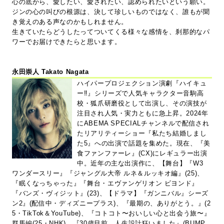
心の底から、愛したい、愛されたい、認められたいという願い。
ジンの心の叫びの根源は、決して珍しいものではなく、誰もが聞
き覚えのある声なのかもしれません。
生きていたらどうしたってついてくる様々な感情を、刹那的なパ
ワーでお届けできたらと思います。
永田崇人 Takato Nagata
ハイパープロジェクション演劇『ハイキュ
ー‼』シリーズで人気キャラクター音駒高
校・狐爪研磨役として出演し、その演技が
注目され人気・実力ともに急上昇。2024年
にABEMA SPECIALチャンネルで配信され
たリアリティーショー『私たち結婚しまし
た5』への出演で話題を集めた。現在、『美
食ファンファーレ』(CX)にレギュラー出演
中。近年の主な出演作に、【舞台】『W3
ワンダースリー』『ジャングル大帝 ルネ＆ルッキオ編』(25)、
『眠くなっちゃった』『舞台・エヴァンゲリオン ビヨンド』
『バンズ・ヴィジット』(23)、【ドラマ】『ガンニバル』シーズ
ン2』(配信中・ディズニープラス)、『最期の、ありがとう。』(2
5・TikTok＆YouTube)、『コトコト〜おいしい心と出会う旅〜』
群馬編(25・NHK)、『30歳目前、人生設計狂いました』(BUMP