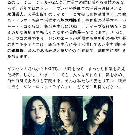
るのは、ミュージカルや2.5次元作品での躍動感ある演技のみな
らず、近年ではストレートプレイや映像での活躍も注目される
永田崇人
。大手出版社のライター・コマ役は個性派俳優として映
画・ドラマ・舞台で活躍する
駒木根隆介
、事務所の若手マネージ
ャー・トゴシ役は、舞台を中心に活動し、ナイーブな役柄からコ
ミカルな役柄まで幅広くこなす
小日向星一
が演じます。さらに、
ショウコの母であり、ジンやエートが所属する事務所の先代社長
の妻であるアキコは、舞台を中心に長年活躍してきた実力派俳優
の
銀粉蝶
。深みのある表現と華やかな存在感で、劇世界に奥行き
を与えます。
イプセンの時代から100年以上の時を経て、すっかり相貌を変え
た現代。しかし、いま、ここでも、人々は変わらず、愛を求め、
自分自身であろうと苦闘する。そんな私たちの姿をリアルに繊細
に描く「ジン・ロック・ライム」に、どうぞご期待ください。