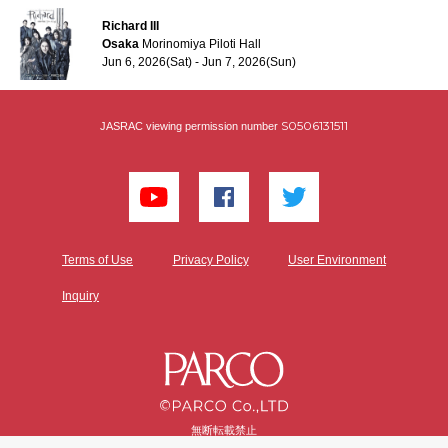
Richard III
Osaka
Morinomiya Piloti Hall
Jun 6, 2026(Sat) - Jun 7, 2026(Sun)
S0506131511
JASRAC viewing permission number
Terms of Use
Privacy Policy
User Environment
Inquiry
無断転載禁止