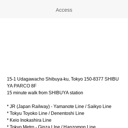
Access
15-1 Udagawacho Shibuya-ku, Tokyo 150-8377 SHIBU
YA PARCO 8F
15 minute walk from SHIBUYA station
* JR (Japan Railway) - Yamanote Line / Saikyo Line
* Tokyu Toyoko Line / Denentoshi Line
* Keio Inokashira Line
* Tokyo Metro - Ginza LIne / Hanzomon Line