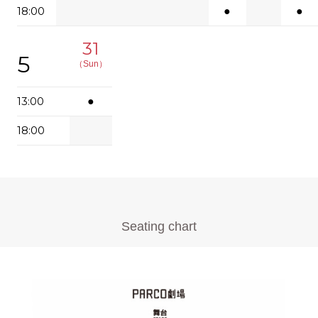
18:00
●
●
31
5
（Sun）
13:00
●
18:00
Seating chart