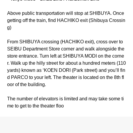
Above public transportation will stop at SHIBUYA. Once
getting off the train, find HACHIKO exit (Shibuya Crossin
g)
From SHIBUYA crossing (HACHIKO exit), cross over to
SEIBU Department Store corner and walk alongside the
store entrance. Turn left at SHIBUYA MODI on the corne
r. Walk up the hilly street for about a hundred meters (110
yards) known as ‘KOEN DORI (Park street) and you’ll fin
d PARCO to your left. The theater is located on the 8th fl
oor of the building.
The number of elevators is limited and may take some ti
me to get to the theater floo