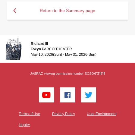
Return to the Summary page
Richard III
Tokyo
PARCO THEATER
May 10, 2026(Sun) - May 31, 2026(Sun)
S0506131511
JASRAC viewing permission number
Terms of Use
Privacy Policy
User Environment
Inquiry