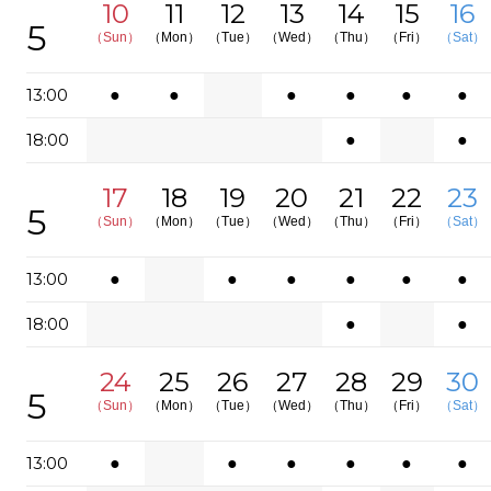
10
11
12
13
14
15
16
5
（Sun）
（Mon）
（Tue）
（Wed）
（Thu）
（Fri）
（Sat）
13:00
●
●
●
●
●
●
18:00
●
●
17
18
19
20
21
22
23
5
（Sun）
（Mon）
（Tue）
（Wed）
（Thu）
（Fri）
（Sat）
13:00
●
●
●
●
●
●
18:00
●
●
24
25
26
27
28
29
30
5
（Sun）
（Mon）
（Tue）
（Wed）
（Thu）
（Fri）
（Sat）
13:00
●
●
●
●
●
●