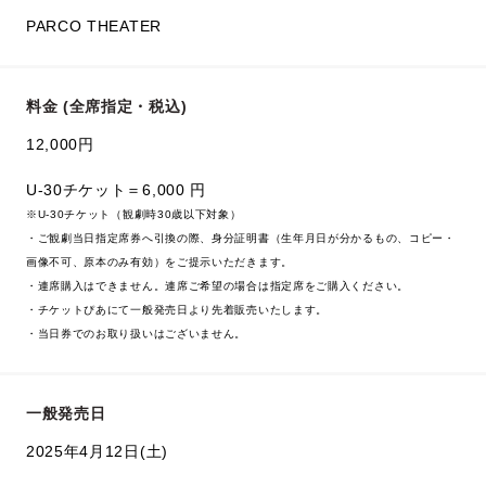
PARCO THEATER
料金 (全席指定・税込)
12,000円
U-30チケット＝6,000 円
※U-30チケット（観劇時30歳以下対象）
・ご観劇当日指定席券へ引換の際、身分証明書（生年月日が分かるもの、コピー・
画像不可、原本のみ有効）をご提示いただきます。
・連席購入はできません。連席ご希望の場合は指定席をご購入ください。
・チケットぴあにて一般発売日より先着販売いたします。
・当日券でのお取り扱いはございません。
一般発売日
2025年4月12日(土)