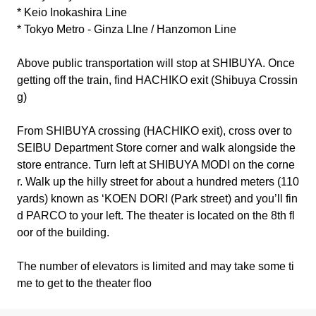
* Keio Inokashira Line
* Tokyo Metro - Ginza LIne / Hanzomon Line
Above public transportation will stop at SHIBUYA. Once
getting off the train, find HACHIKO exit (Shibuya Crossin
g)
From SHIBUYA crossing (HACHIKO exit), cross over to
SEIBU Department Store corner and walk alongside the
store entrance. Turn left at SHIBUYA MODI on the corne
r. Walk up the hilly street for about a hundred meters (110
yards) known as ‘KOEN DORI (Park street) and you’ll fin
d PARCO to your left. The theater is located on the 8th fl
oor of the building.
The number of elevators is limited and may take some ti
me to get to the theater floo