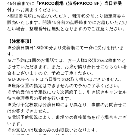
45分前までに
「PARCO劇場（渋谷PARCO 8F）当日券受
付」
へお集まりください。
○整理番号順にお並びいただき、開演45分前より指定席券を
販売いたします。開演45分前の点呼時までにお越しいただけ
ない場合、整理番号は無効となりますのでご注意ください。
【注意事項】
※公演日前日13時00分より先着順にて一斉に受付を行いま
す。
※ご予約は1回のお電話では、お一人様1公演のみ2枚までと
させていただきます。また、お席が隣り合わせにならない場
合もございますので、予めご了承ください。
※U-30チケットは当日券でのお取り扱いはございません。
※座席位置の指定はできませんので予めご了承ください。
※予約受付は予定数になり次第終了し、引き続きキャンセル
待ち整理番号の受付を行います。
※受付予定枚数は公演日時により異なり、事前のお問合せに
はお答えできません。
※電話予約状況により、劇場での直接販売を行う場合もござ
います。
※お支払いは現金のみのお取扱いとなります。