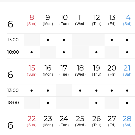
8
9
10
11
12
13
14
6
（Sun）
（Mon）
（Tue）
（Wed）
（Thu）
（Fri）
（Sat）
13:00
●
●
●
●
18:00
●
●
●
●
15
16
17
18
19
20
21
6
（Sun）
（Mon）
（Tue）
（Wed）
（Thu）
（Fri）
（Sat）
13:00
●
●
●
●
●
●
18:00
●
●
●
22
23
24
25
26
27
28
6
（Sun）
（Mon）
（Tue）
（Wed）
（Thu）
（Fri）
（Sat）