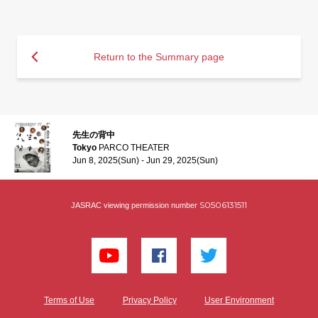
Return to the Summary page
先生の背中
Tokyo
PARCO THEATER
Jun 8, 2025(Sun) - Jun 29, 2025(Sun)
S0506131511
JASRAC viewing permission number
Terms of Use
Privacy Policy
User Environment